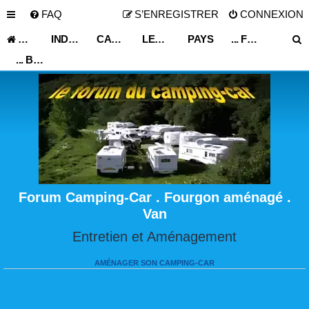
FAQ
S’ENREGISTRER
CONNEXION
ACCUEIL
INDEX DU FORUM
CARNET DE VOYAGE
LES ASTUCES ET CONSEILS DE VOYAGE
PAYS
... FRANCE ...
... BOURGOGNE ...
Forum Camping-Car . Fourgon aménagé .
Van
Entretien et Aménagement
AMÉNAGER SON CAMPING-CAR