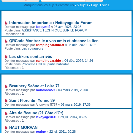
Marquer tous les sujets comme lus
• 5 sujets • Page
1
sur
1
Annonces
Information Importante : Nettoyage du Forum
Dernier message par
lepayntié
«
26 avr. 2026, 23:25
Posté dans
ASSISTANCE TECHNIQUE SUR LE FORUM
Réponses :
9
QRCode Montrez le a vos amis et obtenez le lien
Dernier message par
campingcaraide.fr
«
03 déc. 2020, 16:02
Posté dans
Les voyageurs
Les stikers sont arrivés
Dernier message par
campingcaraide
«
04 déc. 2024, 14:24
Posté dans
Problème Cellule ,partie habitable
Réponses :
1
Sujets
Beaubéry Saône et Loire 71
Dernier message par
nonoloco59
«
03 mars 2019, 20:00
Réponses :
1
Saint Florentin Yonne 89
Dernier message par
Anonyme 5767
«
03 mars 2019, 17:33
Aire de Beaune (21 Côte d'Or)
Dernier message par
levoyageur31
«
29 juil. 2014, 08:35
Réponses :
1
HAUT MORVAN
Dernier message par
regine
«
22 juil. 2011, 20:28