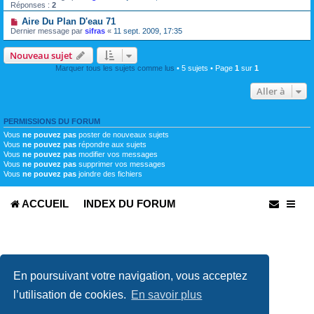
Réponses :
2
Aire Du Plan D'eau 71
Dernier message par
sifras
«
11 sept. 2009, 17:35
Nouveau sujet
Marquer tous les sujets comme lus
• 5 sujets • Page
1
sur
1
Aller à
PERMISSIONS DU FORUM
Vous
ne pouvez pas
poster de nouveaux sujets
Vous
ne pouvez pas
répondre aux sujets
Vous
ne pouvez pas
modifier vos messages
Vous
ne pouvez pas
supprimer vos messages
Vous
ne pouvez pas
joindre des fichiers
ACCUEIL
INDEX DU FORUM
En poursuivant votre navigation, vous acceptez
l’utilisation de cookies.
En savoir plus
Développé par
phpBB
® Forum Software © phpBB Limited