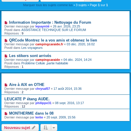
Marquer tous les sujets comme lus
• 3 sujets • Page
1
sur
1
Annonces
Information Importante : Nettoyage du Forum
Dernier message par
lepayntié
«
26 avr. 2026, 23:25
Posté dans
ASSISTANCE TECHNIQUE SUR LE FORUM
Réponses :
9
QRCode Montrez le a vos amis et obtenez le lien
Dernier message par
campingcaraide.fr
«
03 déc. 2020, 16:02
Posté dans
Les voyageurs
Les stikers sont arrivés
Dernier message par
campingcaraide
«
04 déc. 2024, 14:24
Posté dans
Problème Cellule ,partie habitable
Réponses :
1
Sujets
Aire à AIX en OTHE
Dernier message par
chrysal57
«
17 août 2014, 15:36
Réponses :
2
LEUCATE P étang AUDE.
Dernier message par
philippe31
«
08 sept. 2016, 13:17
Réponses :
12
MONTHERME dans le 08
Dernier message par
lerite
«
20 sept. 2009, 15:56
Nouveau sujet