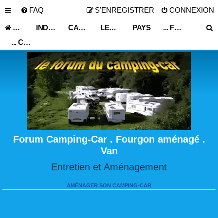
FAQ
S’ENREGISTRER
CONNEXION
ACCUEIL
INDEX DU FORUM
CARNET DE VOYAGE
LES ASTUCES ET CONSEILS DE VOYAGE
PAYS
... FRANCE ...
... CHAMPAGNE-ARDENNES ...
Forum Camping-Car . Fourgon aménagé .
Van
Entretien et Aménagement
AMÉNAGER SON CAMPING-CAR