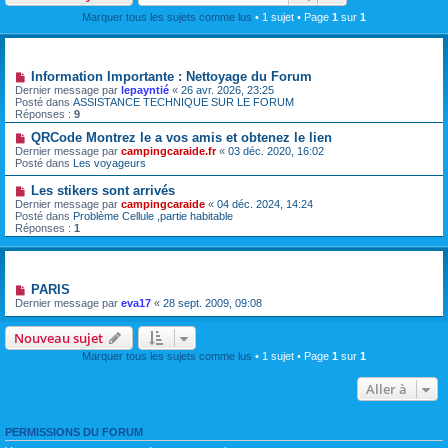
Marquer tous les sujets comme lus
• 1 sujet • Page
1
sur
1
Annonces
Information Importante : Nettoyage du Forum
Dernier message par
lepayntié
«
26 avr. 2026, 23:25
Posté dans
ASSISTANCE TECHNIQUE SUR LE FORUM
Réponses :
9
QRCode Montrez le a vos amis et obtenez le lien
Dernier message par
campingcaraide.fr
«
03 déc. 2020, 16:02
Posté dans
Les voyageurs
Les stikers sont arrivés
Dernier message par
campingcaraide
«
04 déc. 2024, 14:24
Posté dans
Problème Cellule ,partie habitable
Réponses :
1
Sujets
PARIS
Dernier message par
eva17
«
28 sept. 2009, 09:08
Nouveau sujet
Marquer tous les sujets comme lus
• 1 sujet • Page
1
sur
1
Aller à
PERMISSIONS DU FORUM