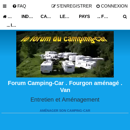
FAQ
S’ENREGISTRER
CONNEXION
ACCUEIL
INDEX DU FORUM
CARNET DE VOYAGE
LES ASTUCES ET CONSEILS DE VOYAGE
PAYS
... FRANCE ...
... ILE DE FRANCE ...
Forum Camping-Car . Fourgon aménagé .
Van
Entretien et Aménagement
AMÉNAGER SON CAMPING-CAR