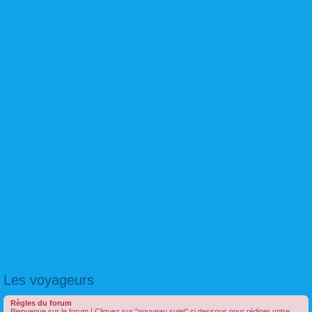
Les voyageurs
Règles du forum
Bienvenue sur le forum ! Cliquez sur "nouveau sujet" ci dessous pour rédiger votre