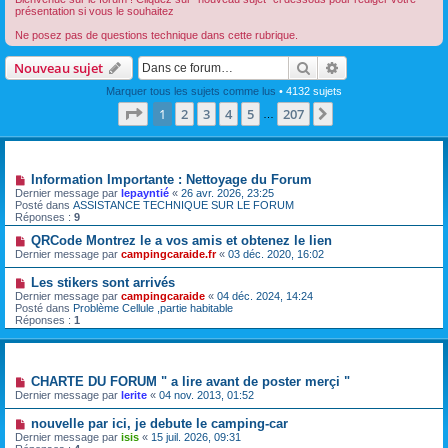
présentation si vous le souhaitez
Ne posez pas de questions technique dans cette rubrique.
Rechercher
Recherche avanc
Nouveau sujet
Marquer tous les sujets comme lus
• 4132 sujets
Page
1
sur
207
1
2
3
4
5
207
Suivante
…
Annonces
Information Importante : Nettoyage du Forum
Dernier message par
lepayntié
«
26 avr. 2026, 23:25
Posté dans
ASSISTANCE TECHNIQUE SUR LE FORUM
Réponses :
9
QRCode Montrez le a vos amis et obtenez le lien
Dernier message par
campingcaraide.fr
«
03 déc. 2020, 16:02
Les stikers sont arrivés
Dernier message par
campingcaraide
«
04 déc. 2024, 14:24
Posté dans
Problème Cellule ,partie habitable
Réponses :
1
Sujets
CHARTE DU FORUM " a lire avant de poster merçi "
Dernier message par
lerite
«
04 nov. 2013, 01:52
nouvelle par ici, je debute le camping-car
Dernier message par
isis
«
15 juil. 2026, 09:31