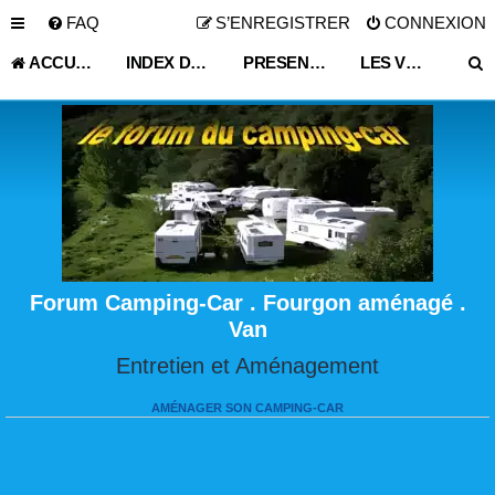
FAQ
S’ENREGISTRER
CONNEXION
ACCUEIL
INDEX DU FORUM
PRESENTATION SI VOUS LE SOUHAITEZ
LES VOYAGEURS
Forum Camping-Car . Fourgon aménagé .
Van
Entretien et Aménagement
AMÉNAGER SON CAMPING-CAR