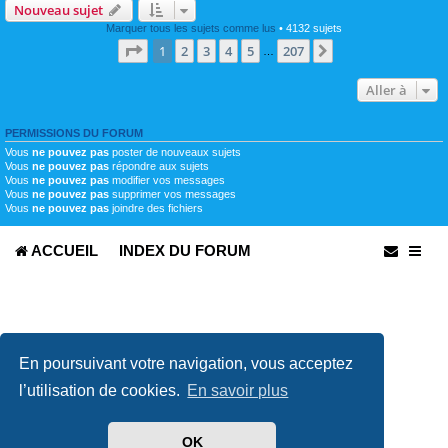
Nouveau sujet
Marquer tous les sujets comme lus
• 4132 sujets
Page
1
sur
207
1
2
3
4
5
207
Suivante
…
Aller à
PERMISSIONS DU FORUM
Vous
ne pouvez pas
poster de nouveaux sujets
Vous
ne pouvez pas
répondre aux sujets
Vous
ne pouvez pas
modifier vos messages
Vous
ne pouvez pas
supprimer vos messages
Vous
ne pouvez pas
joindre des fichiers
ACCUEIL
INDEX DU FORUM
En poursuivant votre navigation, vous acceptez
l’utilisation de cookies.
En savoir plus
Développé par
phpBB
® Forum Software © phpBB Limited
Traduit par
phpBB-fr.com
OK
Confidentialité
|
Conditions