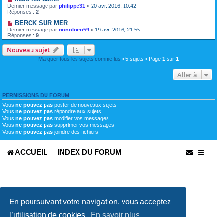
Dernier message par
philippe31
«
20 avr. 2016, 10:42
Réponses :
2
BERCK SUR MER
Dernier message par
nonoloco59
«
19 avr. 2016, 21:55
Réponses :
9
Nouveau sujet
Marquer tous les sujets comme lus
• 5 sujets • Page
1
sur
1
Aller à
PERMISSIONS DU FORUM
Vous
ne pouvez pas
poster de nouveaux sujets
Vous
ne pouvez pas
répondre aux sujets
Vous
ne pouvez pas
modifier vos messages
Vous
ne pouvez pas
supprimer vos messages
Vous
ne pouvez pas
joindre des fichiers
ACCUEIL
INDEX DU FORUM
En poursuivant votre navigation, vous acceptez
l’utilisation de cookies.
En savoir plus