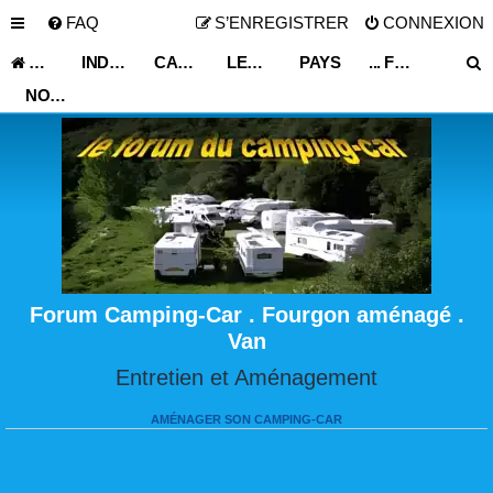
FAQ
S’ENREGISTRER
CONNEXION
ACCUEIL
INDEX DU FORUM
CARNET DE VOYAGE
LES ASTUCES ET CONSEILS DE VOYAGE
PAYS
... FRANCE ...
NORD PAS DE CALAIS
Forum Camping-Car . Fourgon aménagé .
Van
Entretien et Aménagement
AMÉNAGER SON CAMPING-CAR