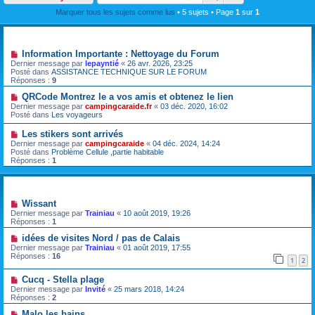
Marquer tous les sujets comme lus
• 5 sujets • Page
1
sur
1
Annonces
Information Importante : Nettoyage du Forum
Dernier message par
lepayntié
«
26 avr. 2026, 23:25
Posté dans
ASSISTANCE TECHNIQUE SUR LE FORUM
Réponses :
9
QRCode Montrez le a vos amis et obtenez le lien
Dernier message par
campingcaraide.fr
«
03 déc. 2020, 16:02
Posté dans
Les voyageurs
Les stikers sont arrivés
Dernier message par
campingcaraide
«
04 déc. 2024, 14:24
Posté dans
Problème Cellule ,partie habitable
Réponses :
1
Sujets
Wissant
Dernier message par
Trainiau
«
10 août 2019, 19:26
Réponses :
1
idées de visites Nord / pas de Calais
Dernier message par
Trainiau
«
01 août 2019, 17:55
Réponses :
16
1
2
Cucq - Stella plage
Dernier message par
Invité
«
25 mars 2018, 14:24
Réponses :
2
Malo les bains