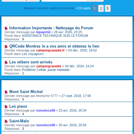
1
2
Suivante
Marquer tous les sujets comme lus
• 23 sujets
Annonces
Information Importante : Nettoyage du Forum
Dernier message par
lepayntié
«
26 avr. 2026, 23:25
Posté dans
ASSISTANCE TECHNIQUE SUR LE FORUM
Réponses :
9
QRCode Montrez le a vos amis et obtenez le lien
Dernier message par
campingcaraide.fr
«
03 déc. 2020, 16:02
Posté dans
Les voyageurs
Les stikers sont arrivés
Dernier message par
campingcaraide
«
04 déc. 2024, 14:24
Posté dans
Problème Cellule ,partie habitable
Réponses :
1
Sujets
Mont Saint Michel
Dernier message par
Anonyme 5777
«
27 sept. 2018, 17:06
Réponses :
5
Les pieux
Dernier message par
nonoloco59
«
23 avr. 2016, 20:34
Réponses :
4
Saint-Malo
Dernier message par
nonoloco59
«
20 avr. 2016, 20:56
Réponses :
3