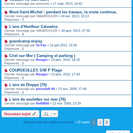
Dernier message par
anonyme
«
17 sept. 2013, 16:42
Mont-Saint-Michel : pendant les travaux, la visite continue,
Dernier message par
YAKAROULER
«
04 avr. 2013, 10:13
Réponses :
7
L'aire d'Honfleur Calvados.
Dernier message par
YAKAROULER
«
18 janv. 2013, 07:30
Réponses :
2
grandcamp-maisy
Dernier message par
Ty-Faz
«
22 juin 2012, 19:30
Réponses :
1
Criel sur Mer ( Camping et parking )
Dernier message par
Rougui
«
23 janv. 2010, 18:25
Réponses :
1
COURSEULLES S/M P Plage
Dernier message par
Rougui
«
23 janv. 2010, 17:44
Réponses :
1
L'aire de Dieppe (76)
Dernier message par
pecosbill 44
«
23 nov. 2009, 17:40
Réponses :
1
L'aire de veulettes sur mer (76)
Dernier message par
flo60650
«
22 nov. 2009, 13:29
Nouveau sujet
1
2
Suivante
Marquer tous les sujets comme lus
• 23 sujets