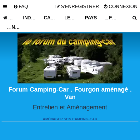
FAQ
S’ENREGISTRER
CONNEXION
ACCUEIL
INDEX DU FORUM
CARNET DE VOYAGE
LES ASTUCES ET CONSEILS DE VOYAGE
PAYS
... FRANCE ...
... NORMANDIE ...
Forum Camping-Car . Fourgon aménagé .
Van
Entretien et Aménagement
AMÉNAGER SON CAMPING-CAR