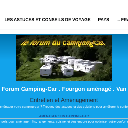
LES ASTUCES ET CONSEILS DE VOYAGE
PAYS
... F
Forum Camping-Car . Fourgon aménagé . Van
Entretien et Aménagement
 aménager votre camping-car ? Trouvez des astuces et des solutions pour améliorer le confor
AMÉNAGER SON CAMPING-CAR
nseils pour aménager : lits, rangements, cuisine, et plus encore pour optimiser votre confort s