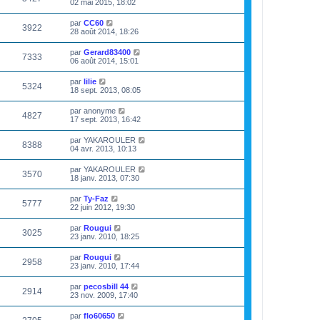
02 mai 2015, 18:02
par
CC60
3922
28 août 2014, 18:26
par
Gerard83400
7333
06 août 2014, 15:01
par
lilie
5324
18 sept. 2013, 08:05
par
anonyme
4827
17 sept. 2013, 16:42
par
YAKAROULER
8388
04 avr. 2013, 10:13
par
YAKAROULER
3570
18 janv. 2013, 07:30
par
Ty-Faz
5777
22 juin 2012, 19:30
par
Rougui
3025
23 janv. 2010, 18:25
par
Rougui
2958
23 janv. 2010, 17:44
par
pecosbill 44
2914
23 nov. 2009, 17:40
par
flo60650