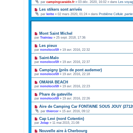
par
campingcaraide.fr
»
03 déc. 2020, 16:02
» dans
Les voya
Les stikers sont arrivés
par
lerite
»
02 mars 2020, 01:24
» dans
Problème Cellule ,partie
SUJETS
Mont Saint Michel
par
Trainiau
»
25 sept. 2018, 17:36
Les pieux
par
nonoloco59
»
19 avr. 2016, 22:32
Saint-Malo
par
nonoloco59
»
19 avr. 2016, 22:37
Campigny (près de pont audemer)
par
nonoloco59
»
19 avr. 2016, 22:18
OMAHA BEACH
par
nonoloco59
»
19 avr. 2016, 22:23
Phare de gateville
par
nonoloco59
»
19 avr. 2016, 22:26
Aire de Camping Car FONTAINE SOUS JOUY (2712
par
thiercor
»
15 avr. 2016, 09:12
Cap Levi (nord Cotentin)
par
Jolap
»
11 mai 2015, 21:08
Nouvelle aire à Cherbourg