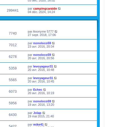
03 déc. 2020, 16:02
par
campingcaraide
299441
04 déc. 2024, 14:24
VUES
DERNIER MESSAGE
par
Anonyme 5777
7740
27 sept. 2018, 17:06
par
nonoloco59
7012
23 avr. 2016, 20:34
par
nonoloco59
6278
20 avr. 2016, 20:56
par
levoyageur31
5359
20 avr. 2016, 10:48
par
levoyageur31
5565
20 avr. 2016, 10:45
par
Echec
6073
20 avr. 2016, 10:19
par
nonoloco59
5956
19 avr. 2016, 13:20
par
Jolap
6430
19 mai 2015, 21:40
par
mike41
5427