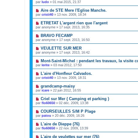
par
ludo
»
01 mai 2015, 21:37
Aire de STE Mere l'Eglise Manche.
par
cristi40
»
13 nov. 2009, 18:34
ETRETAT L'argent rien que l'argent
par
anonyme
»
17 sept. 2013, 16:35
BRAVO FECAMP
par
anonyme
»
17 sept. 2013, 16:50
VEULETTE SUR MER
par
anonyme
»
17 sept. 2013, 16:42
Mont-Saint-Michel : pendant les travaux, la visite c
par
lerite
»
03 mai 2012, 17:50
L'aire d'Honfleur Calvados.
par
cristi40
»
13 nov. 2009, 18:31
grandcamp-maisy
par
icare
»
22 juin 2012, 16:55
Criel sur Mer ( Camping et parking )
par
flo60650
»
02 déc. 2009, 13:38
COURSEULLES S/M P Plage
par
patou
»
20 déc. 2009, 16:26
L'aire de Dieppe (76)
par
flo60650
»
22 nov. 2009, 13:39
L'aire de veulettes sur mer (76)