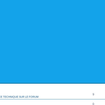
rcher
echerche avancée
RÉPONSES
9
CE TECHNIQUE SUR LE FORUM
0