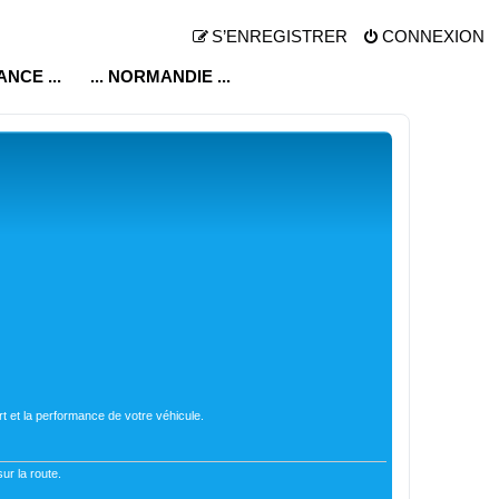
S’ENREGISTRER
CONNEXION
RANCE ...
... NORMANDIE ...
t et la performance de votre véhicule.
ur la route.