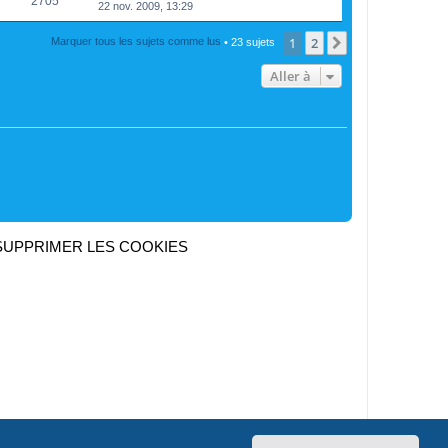
2705
22 nov. 2009, 13:29
1
2
Suivante
Marquer tous les sujets comme lus
• 23 sujets
Aller à
SUPPRIMER LES COOKIES
Heures au format
UTC+02:00