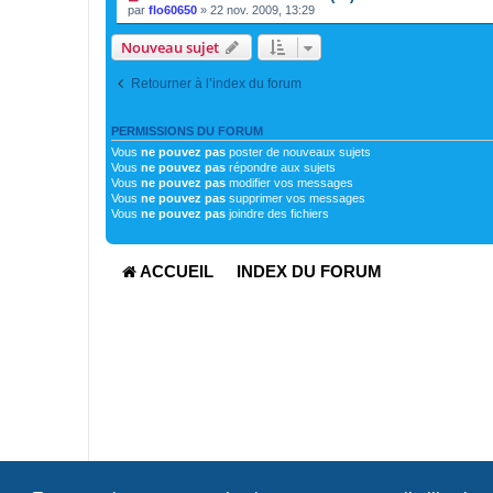
par
flo60650
»
22 nov. 2009, 13:29
Nouveau sujet
Retourner à l’index du forum
PERMISSIONS DU FORUM
Vous
ne pouvez pas
poster de nouveaux sujets
Vous
ne pouvez pas
répondre aux sujets
Vous
ne pouvez pas
modifier vos messages
Vous
ne pouvez pas
supprimer vos messages
Vous
ne pouvez pas
joindre des fichiers
ACCUEIL
INDEX DU FORUM