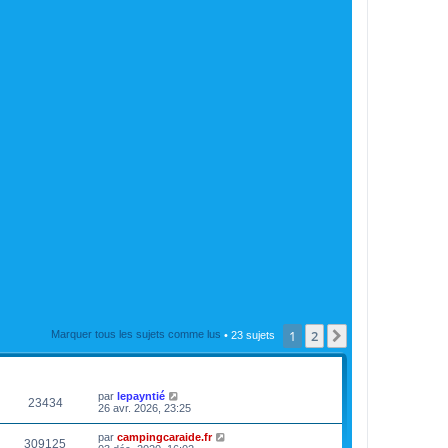
1
2
Suivante
Marquer tous les sujets comme lus
• 23 sujets
VUES
DERNIER MESSAGE
par
lepayntié
23434
26 avr. 2026, 23:25
par
campingcaraide.fr
309125