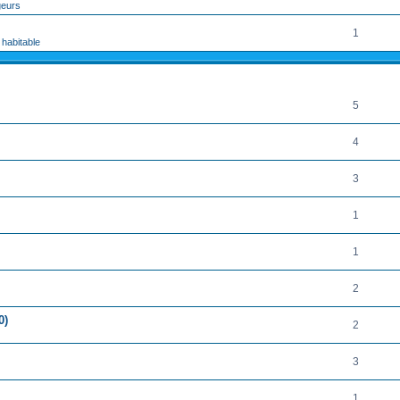
geurs
1
 habitable
RÉPONSES
5
4
3
1
1
2
0)
2
3
1