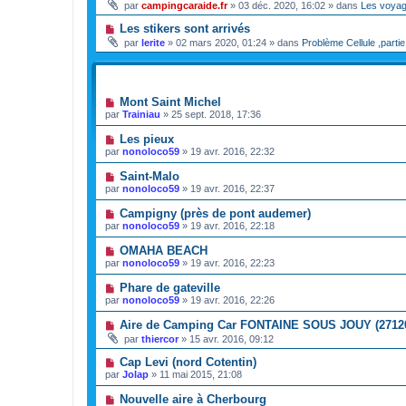
par
campingcaraide.fr
»
03 déc. 2020, 16:02
» dans
Les voya
Les stikers sont arrivés
par
lerite
»
02 mars 2020, 01:24
» dans
Problème Cellule ,partie
SUJETS
Mont Saint Michel
par
Trainiau
»
25 sept. 2018, 17:36
Les pieux
par
nonoloco59
»
19 avr. 2016, 22:32
Saint-Malo
par
nonoloco59
»
19 avr. 2016, 22:37
Campigny (près de pont audemer)
par
nonoloco59
»
19 avr. 2016, 22:18
OMAHA BEACH
par
nonoloco59
»
19 avr. 2016, 22:23
Phare de gateville
par
nonoloco59
»
19 avr. 2016, 22:26
Aire de Camping Car FONTAINE SOUS JOUY (2712
par
thiercor
»
15 avr. 2016, 09:12
Cap Levi (nord Cotentin)
par
Jolap
»
11 mai 2015, 21:08
Nouvelle aire à Cherbourg