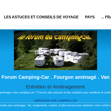
LES ASTUCES ET CONSEILS DE VOYAGE
PAYS
... F
Forum Camping-Car . Fourgon aménagé . Van
Entretien et Aménagement
 aménager votre camping-car ? Trouvez des astuces et des solutions pour améliorer le confor
AMÉNAGER SON CAMPING-CAR
nseils pour aménager : lits, rangements, cuisine, et plus encore pour optimiser votre confort s