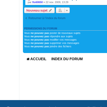
par
flo60650
»
22 nov. 2009, 13:29
Nouveau sujet
Retourner à l’index du forum
PERMISSIONS DU FORUM
Vous
ne pouvez pas
poster de nouveaux sujets
Vous
ne pouvez pas
répondre aux sujets
Vous
ne pouvez pas
modifier vos messages
Vous
ne pouvez pas
supprimer vos messages
Vous
ne pouvez pas
joindre des fichiers
ACCUEIL
INDEX DU FORUM