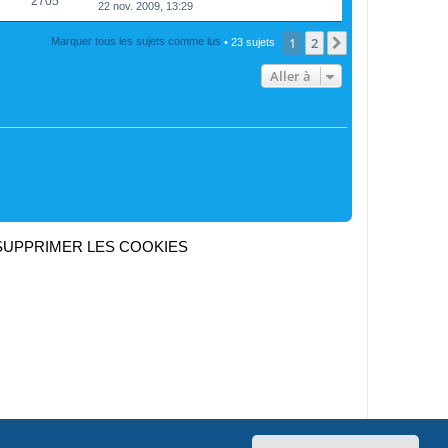
2705
22 nov. 2009, 13:29
1
2
Suivante
Marquer tous les sujets comme lus
• 23 sujets
Aller à
SUPPRIMER LES COOKIES
Heures au format
UTC+02:00