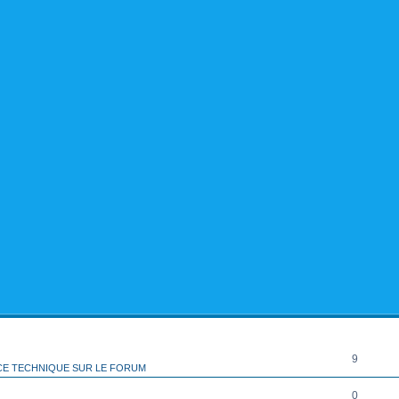
rcher
echerche avancée
RÉPONSES
9
CE TECHNIQUE SUR LE FORUM
0