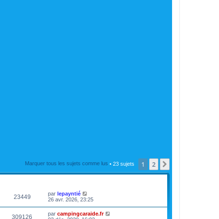
1
2
Suivante
Marquer tous les sujets comme lus
• 23 sujets
VUES
DERNIER MESSAGE
par
lepayntié
23449
26 avr. 2026, 23:25
par
campingcaraide.fr
309126