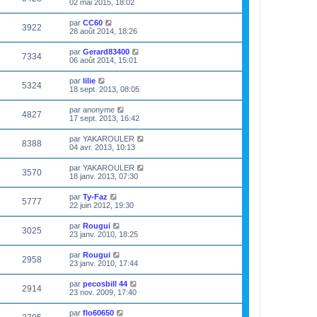
02 mai 2015, 18:02
par
CC60
3922
28 août 2014, 18:26
par
Gerard83400
7334
06 août 2014, 15:01
par
lilie
5324
18 sept. 2013, 08:05
par
anonyme
4827
17 sept. 2013, 16:42
par
YAKAROULER
8388
04 avr. 2013, 10:13
par
YAKAROULER
3570
18 janv. 2013, 07:30
par
Ty-Faz
5777
22 juin 2012, 19:30
par
Rougui
3025
23 janv. 2010, 18:25
par
Rougui
2958
23 janv. 2010, 17:44
par
pecosbill 44
2914
23 nov. 2009, 17:40
par
flo60650