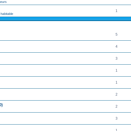
geurs
1
 habitable
RÉPONSES
5
4
3
1
1
2
0)
2
3
1