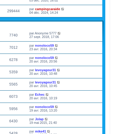
03 déc. 2020, 16:02
par
campingcaraide
299444
04 déc. 2024, 14:24
VUES
DERNIER MESSAGE
par
Anonyme 5777
7740
27 sept. 2018, 17:06
par
nonoloco59
7012
23 avr. 2016, 20:34
par
nonoloco59
6278
20 avr. 2016, 20:56
par
levoyageur31
5359
20 avr. 2016, 10:48
par
levoyageur31
5565
20 avr. 2016, 10:45
par
Echec
6073
20 avr. 2016, 10:19
par
nonoloco59
5956
19 avr. 2016, 13:20
par
Jolap
6430
19 mai 2015, 21:40
par
mike41
5428