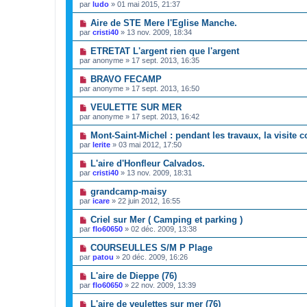
par
ludo
»
01 mai 2015, 21:37
Aire de STE Mere l'Eglise Manche.
par
cristi40
»
13 nov. 2009, 18:34
ETRETAT L'argent rien que l'argent
par
anonyme
»
17 sept. 2013, 16:35
BRAVO FECAMP
par
anonyme
»
17 sept. 2013, 16:50
VEULETTE SUR MER
par
anonyme
»
17 sept. 2013, 16:42
Mont-Saint-Michel : pendant les travaux, la visite c
par
lerite
»
03 mai 2012, 17:50
L'aire d'Honfleur Calvados.
par
cristi40
»
13 nov. 2009, 18:31
grandcamp-maisy
par
icare
»
22 juin 2012, 16:55
Criel sur Mer ( Camping et parking )
par
flo60650
»
02 déc. 2009, 13:38
COURSEULLES S/M P Plage
par
patou
»
20 déc. 2009, 16:26
L'aire de Dieppe (76)
par
flo60650
»
22 nov. 2009, 13:39
L'aire de veulettes sur mer (76)