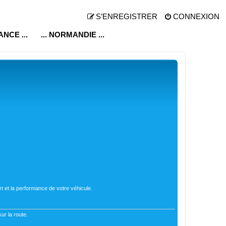
S’ENREGISTRER
CONNEXION
RANCE ...
... NORMANDIE ...
t et la performance de votre véhicule.
ur la route.