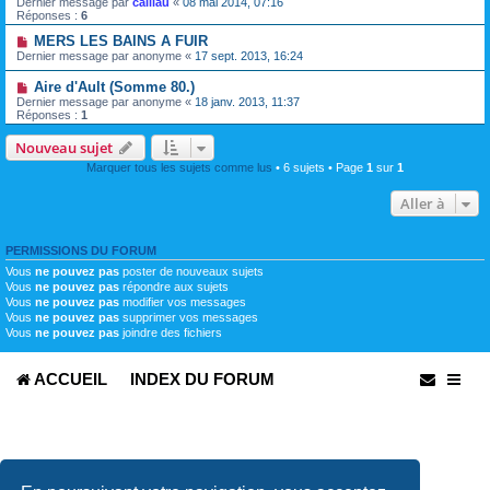
Dernier message par
caillau
«
08 mai 2014, 07:16
Réponses :
6
MERS LES BAINS A FUIR
Dernier message par
anonyme
«
17 sept. 2013, 16:24
Aire d'Ault (Somme 80.)
Dernier message par
anonyme
«
18 janv. 2013, 11:37
Réponses :
1
Nouveau sujet
Marquer tous les sujets comme lus
• 6 sujets • Page
1
sur
1
Aller à
PERMISSIONS DU FORUM
Vous
ne pouvez pas
poster de nouveaux sujets
Vous
ne pouvez pas
répondre aux sujets
Vous
ne pouvez pas
modifier vos messages
Vous
ne pouvez pas
supprimer vos messages
Vous
ne pouvez pas
joindre des fichiers
ACCUEIL
INDEX DU FORUM