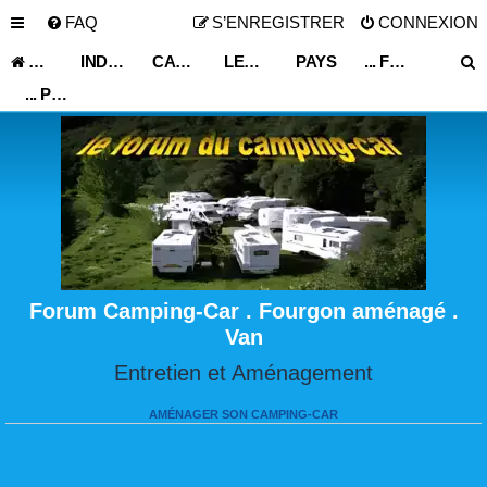
FAQ
S’ENREGISTRER
CONNEXION
ACCUEIL
INDEX DU FORUM
CARNET DE VOYAGE
LES ASTUCES ET CONSEILS DE VOYAGE
PAYS
... FRANCE ...
... PICARDIE ...
Forum Camping-Car . Fourgon aménagé .
Van
Entretien et Aménagement
AMÉNAGER SON CAMPING-CAR