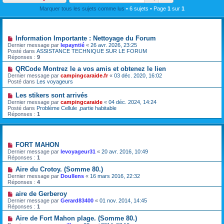
Marquer tous les sujets comme lus
• 6 sujets • Page
1
sur
1
Annonces
Information Importante : Nettoyage du Forum
Dernier message par
lepayntié
«
26 avr. 2026, 23:25
Posté dans
ASSISTANCE TECHNIQUE SUR LE FORUM
Réponses :
9
QRCode Montrez le a vos amis et obtenez le lien
Dernier message par
campingcaraide.fr
«
03 déc. 2020, 16:02
Posté dans
Les voyageurs
Les stikers sont arrivés
Dernier message par
campingcaraide
«
04 déc. 2024, 14:24
Posté dans
Problème Cellule ,partie habitable
Réponses :
1
Sujets
FORT MAHON
Dernier message par
levoyageur31
«
20 avr. 2016, 10:49
Réponses :
1
Aire du Crotoy. (Somme 80.)
Dernier message par
Doullens
«
16 mars 2016, 22:32
Réponses :
4
aire de Gerberoy
Dernier message par
Gerard83400
«
01 nov. 2014, 14:45
Réponses :
1
Aire de Fort Mahon plage. (Somme 80.)