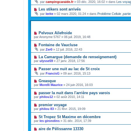
par
campingcaraide.fr
»
03 déc. 2020, 16:02
» dans
Les voya
Les stikers sont arrivés
par
lerite
»
02 mars 2020, 01:24
» dans
Problème Cellule ,partie
SUJETS
Pelvoux Ailefroide
par
Anonyme 5767
»
06 juil. 2019, 16:48
Fontaine de Vaucluse
par
Zer0
»
12 juil. 2016, 22:43
La Camargue (demande de renseignement)
par
ulysse59
»
27 janv. 2018, 17:56
Passer une nuit au lac de St croix
par
FrancisG
»
09 avr. 2016, 15:13
Greasque
par
Morelli Maurice
»
24 juin 2016, 16:03
passer la nuit dans l'arrière pays varois
par
philou12
»
02 août 2010, 14:11
premier voyage
par
philou 83
»
21 févr. 2015, 19:09
St Tropez St Maxime en décembre
par
les girondins
»
31 déc. 2014, 17:39
aire de Pélissanne 13330