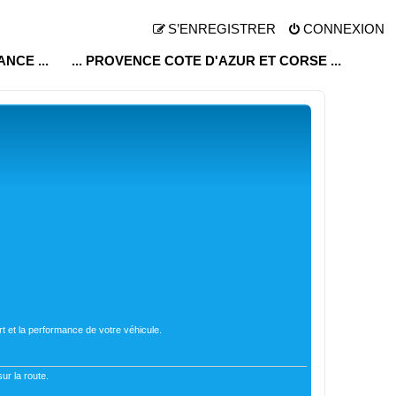
S’ENREGISTRER
CONNEXION
RANCE ...
... PROVENCE COTE D'AZUR ET CORSE ...
t et la performance de votre véhicule.
ur la route.