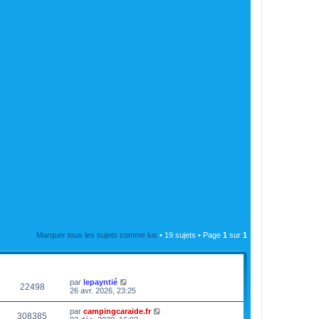
Marquer tous les sujets comme lus
• 19 sujets • Page
1
sur
1
VUES
DERNIER MESSAGE
par
lepayntié
22498
26 avr. 2026, 23:25
par
campingcaraide.fr
308385