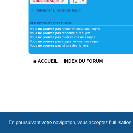
Nouveau sujet
Retourner à l’index du forum
PERMISSIONS DU FORUM
Vous
ne pouvez pas
poster de nouveaux sujets
Vous
ne pouvez pas
répondre aux sujets
Vous
ne pouvez pas
modifier vos messages
Vous
ne pouvez pas
supprimer vos messages
Vous
ne pouvez pas
joindre des fichiers
ACCUEIL
INDEX DU FORUM
En poursuivant votre navigation, vous acceptez l’utilisation