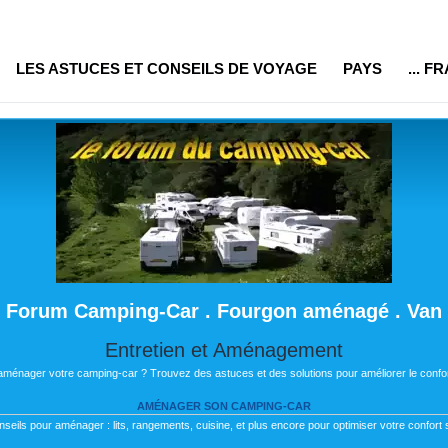
LES ASTUCES ET CONSEILS DE VOYAGE
PAYS
... F
Forum Camping-Car . Fourgon aménagé . Van
Entretien et Aménagement
 aménager votre camping-car ? Trouvez des astuces et des solutions pour améliorer le confor
AMÉNAGER SON CAMPING-CAR
nseils pour aménager : lits, rangements, cuisine, et plus encore pour optimiser votre confort s