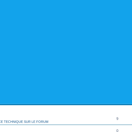
rcher
echerche avancée
RÉPONSES
9
CE TECHNIQUE SUR LE FORUM
0