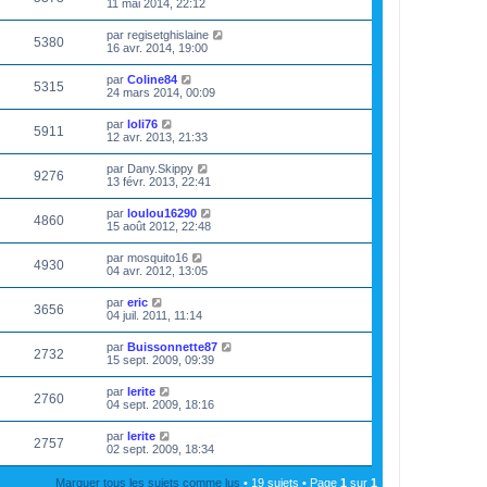
11 mai 2014, 22:12
par
regisetghislaine
5380
16 avr. 2014, 19:00
par
Coline84
5315
24 mars 2014, 00:09
par
loli76
5911
12 avr. 2013, 21:33
par
Dany.Skippy
9276
13 févr. 2013, 22:41
par
loulou16290
4860
15 août 2012, 22:48
par
mosquito16
4930
04 avr. 2012, 13:05
par
eric
3656
04 juil. 2011, 11:14
par
Buissonnette87
2732
15 sept. 2009, 09:39
par
lerite
2760
04 sept. 2009, 18:16
par
lerite
2757
02 sept. 2009, 18:34
Marquer tous les sujets comme lus
• 19 sujets • Page
1
sur
1