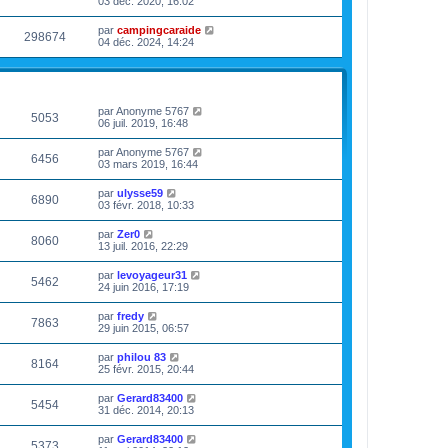
03 déc. 2020, 16:02
par
campingcaraide
298674
04 déc. 2024, 14:24
VUES
DERNIER MESSAGE
par
Anonyme 5767
5053
06 juil. 2019, 16:48
par
Anonyme 5767
6456
03 mars 2019, 16:44
par
ulysse59
6890
03 févr. 2018, 10:33
par
Zer0
8060
13 juil. 2016, 22:29
par
levoyageur31
5462
24 juin 2016, 17:19
par
fredy
7863
29 juin 2015, 06:57
par
philou 83
8164
25 févr. 2015, 20:44
par
Gerard83400
5454
31 déc. 2014, 20:13
par
Gerard83400
5373