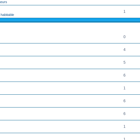
geurs
1
 habitable
RÉPONSES
0
4
5
6
1
6
6
1
1