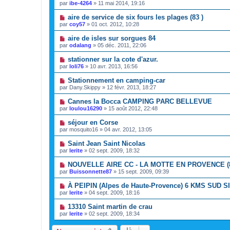
par
ibe-4264
»
11 mai 2014, 19:16
aire de service de six fours les plages (83 )
par
coy57
»
01 oct. 2012, 10:28
aire de isles sur sorgues 84
par
odalang
»
05 déc. 2011, 22:06
stationner sur la cote d'azur.
par
loli76
»
10 avr. 2013, 16:56
Stationnement en camping-car
par
Dany.Skippy
»
12 févr. 2013, 18:27
Cannes la Bocca CAMPING PARC BELLEVUE
par
loulou16290
»
15 août 2012, 22:48
séjour en Corse
par
mosquito16
»
04 avr. 2012, 13:05
Saint Jean Saint Nicolas
par
lerite
»
02 sept. 2009, 18:32
NOUVELLE AIRE CC - LA MOTTE EN PROVENCE (
par
Buissonnette87
»
15 sept. 2009, 09:39
À PEIPIN (Alpes de Haute-Provence) 6 KMS SUD 
par
lerite
»
04 sept. 2009, 18:16
13310 Saint martin de crau
par
lerite
»
02 sept. 2009, 18:34