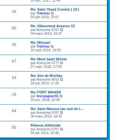
29 déc. 2017, 11:49
i
e
d
s
i
e
e
s
r
r
Re: Saint Ybard Corréze ( 19 )
r
a
28
l
m
V
par
Trainiau
n
g
e
e
o
03 juin 2019, 23:07
i
e
d
s
i
e
e
s
r
r
Re: Villecomtal Aveyron 12
r
a
60
l
m
V
par
Anonyme 5767
n
g
e
e
o
04 mars 2019, 18:37
i
e
d
s
i
e
e
s
r
r
Re: Wissant
r
a
35
l
m
V
par
Trainiau
n
g
e
e
o
10 août 2019, 19:26
i
e
d
s
i
e
e
s
r
r
Re: Mont Saint Michel
r
a
67
l
m
V
par
Anonyme 5777
n
g
e
e
o
27 sept. 2018, 17:06
i
e
d
s
i
e
e
s
r
r
Re: Aire de Briollay
r
a
54
l
m
V
par
Anonyme 8014
n
g
e
e
o
18 juin 2019, 17:42
i
e
d
s
i
e
e
s
r
r
Re: FORT MAHON
r
a
19
l
m
V
par
levoyageur31
n
g
e
e
o
20 avr. 2016, 10:49
i
e
d
s
i
e
e
s
r
r
Re: Saint Macoux (au sud de l…
r
a
64
l
m
V
par
Anonyme 5767
n
g
e
e
o
30 mars 2019, 18:33
i
e
d
s
i
e
e
s
r
r
Pelvoux Ailefroide
r
a
65
l
m
V
par
Anonyme 5767
n
g
e
e
o
06 juil. 2019, 16:48
i
e
d
s
i
e
e
s
r