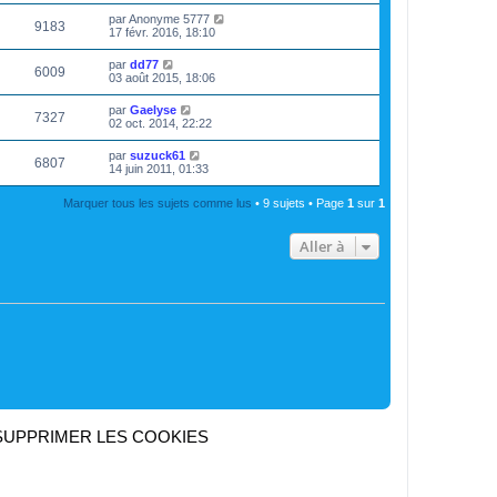
par
Anonyme 5777
9183
17 févr. 2016, 18:10
par
dd77
6009
03 août 2015, 18:06
par
Gaelyse
7327
02 oct. 2014, 22:22
par
suzuck61
6807
14 juin 2011, 01:33
Marquer tous les sujets comme lus
• 9 sujets • Page
1
sur
1
Aller à
SUPPRIMER LES COOKIES
Heures au format
UTC+02:00