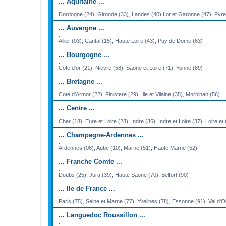
... Aquitaine ...
.
Dordogne (24), Gironde (33), Landes (40) Lot et Garonne (47), Pyre
... Auvergne ...
.
Allier (03), Cantal (15), Haute Loire (43), Puy de Dome (63)
... Bourgogne ...
.
Cote d'or (21), Nievre (58), Saone et Loire (71), Yonne (89)
... Bretagne ...
.
Cote d'Armor (22), Finistere (29), Ille et Vilaine (35), Morbihan (56)
... Centre ...
.
Cher (18), Eure et Loire (28), Indre (36), Indre et Loire (37), Loire et
... Champagne-Ardennes ...
.
Ardennes (08), Aube (10), Marne (51), Haute Marne (52)
... Franche Comte ...
.
Doubs (25), Jura (39), Haute Saone (70), Belfort (90)
... Ile de France ...
.
Paris (75), Seine et Marne (77), Yvelines (78), Essonne (91), Val d'O
... Languedoc Roussillon ...
.