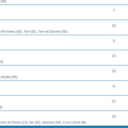
 (66)
7
18
te Pyrenees (65), Tarn (81), Tarn et Garonne (82)
5
23
76)
16
, Vendee (85)
6
15
6)
19
ches du Rhone (13), Var (83), Vaucluse (84), Corse (2A et 2B)