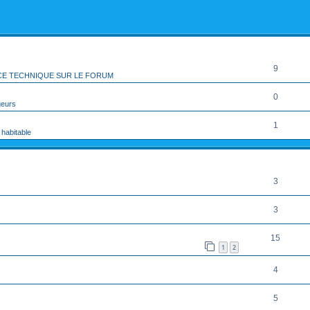
rcher
echerche avancée
RÉPONSES
9
CE TECHNIQUE SUR LE FORUM
0
geurs
1
 habitable
RÉPONSES
3
3
15
1
2
4
5