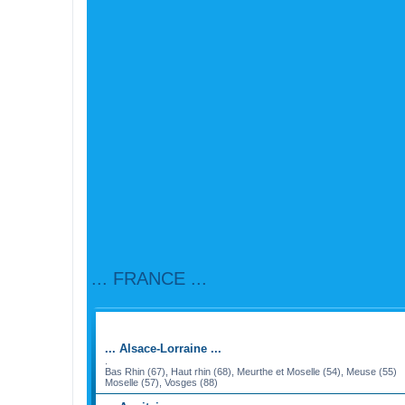
... FRANCE ...
FORUM
... Alsace-Lorraine ...
.
Bas Rhin (67), Haut rhin (68), Meurthe et Moselle (54), Meuse (55)
Moselle (57), Vosges (88)