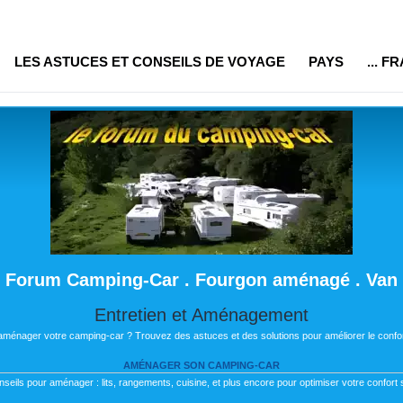
LES ASTUCES ET CONSEILS DE VOYAGE
PAYS
... F
Forum Camping-Car . Fourgon aménagé . Van
Entretien et Aménagement
 aménager votre camping-car ? Trouvez des astuces et des solutions pour améliorer le confor
AMÉNAGER SON CAMPING-CAR
nseils pour aménager : lits, rangements, cuisine, et plus encore pour optimiser votre confort s