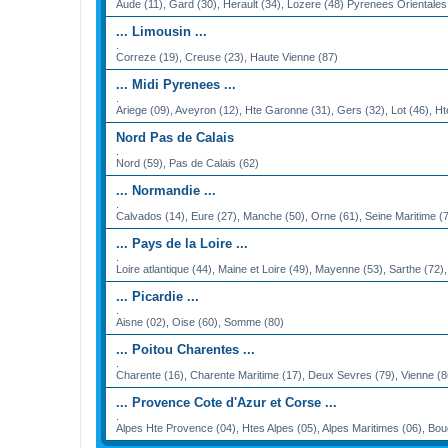
Aude (11), Gard (30), Herault (34), Lozere (48) Pyrenees Orientales
... Limousin ...
.
Correze (19), Creuse (23), Haute Vienne (87)
... Midi Pyrenees ...
.
Ariege (09), Aveyron (12), Hte Garonne (31), Gers (32), Lot (46), H
Nord Pas de Calais
.
Nord (59), Pas de Calais (62)
... Normandie ...
.
Calvados (14), Eure (27), Manche (50), Orne (61), Seine Maritime (
... Pays de la Loire ...
.
Loire atlantique (44), Maine et Loire (49), Mayenne (53), Sarthe (72)
... Picardie ...
.
Aisne (02), Oise (60), Somme (80)
... Poitou Charentes ...
.
Charente (16), Charente Maritime (17), Deux Sevres (79), Vienne (8
... Provence Cote d'Azur et Corse ...
.
Alpes Hte Provence (04), Htes Alpes (05), Alpes Maritimes (06), Bou