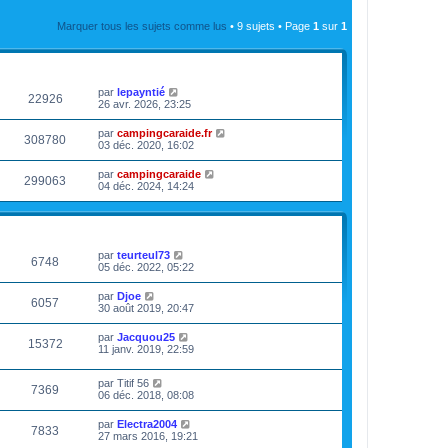
r
r
a
l
m
n
g
e
Marquer tous les sujets comme lus
e
• 9 sujets • Page
1
sur
1
i
e
d
s
e
e
s
r
r
a
VUES
DERNIER MESSAGE
m
n
g
e
i
e
s
par
lepayntié
e
22926
s
26 avr. 2026, 23:25
r
a
m
g
e
par
campingcaraide.fr
308780
e
s
03 déc. 2020, 16:02
s
a
par
campingcaraide
299063
g
04 déc. 2024, 14:24
e
VUES
DERNIER MESSAGE
par
teurteul73
6748
05 déc. 2022, 05:22
par
Djoe
6057
30 août 2019, 20:47
par
Jacquou25
15372
11 janv. 2019, 22:59
par
Titif 56
7369
06 déc. 2018, 08:08
par
Electra2004
7833
27 mars 2016, 19:21