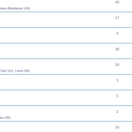
45
nees Atlantiques (64)
17
5
26
16
 Cher (41), Loiret (45)
3
5
1
ise (95)
16