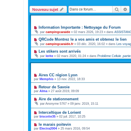
Reche
R
Nouveau sujet
ANNONCES
Information Importante : Nettoyage du Forum
par
campingcaraide
»
02 mars 2026, 19:23
» dans
ASSISTAN
QRCode Montrez le a vos amis et obtenez le lien
par
campingcaraide.fr
»
03 déc. 2020, 16:02
» dans
Les voya
Les stikers sont arrivés
par
lerite
»
02 mars 2020, 01:24
» dans
Problème Cellule ,partie
SUJETS
Aires CC région Lyon
par
Memphis
»
13 nov. 2022, 18:33
Retour de Savoie
par
Alma
»
27 août 2019, 09:09
Aire de stationnement
par
Anonyme 5767
»
09 janv. 2019, 15:11
Interceltique de Lorient
par
biscotte35
»
02 juil. 2017, 10:25
le marais poitevin
par
Electra2004
»
25 mars 2016, 09:54