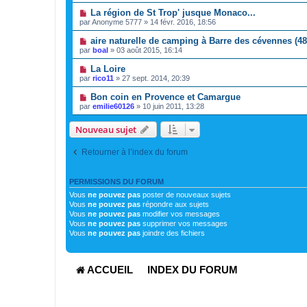
La région de St Trop' jusque Monaco...
par
Anonyme 5777
»
14 févr. 2016, 18:56
aire naturelle de camping à Barre des cévennes (48
par
boal
»
03 août 2015, 16:14
La Loire
par
rico11
»
27 sept. 2014, 20:39
Bon coin en Provence et Camargue
par
emilie60126
»
10 juin 2011, 13:28
Nouveau sujet
Retourner à l’index du forum
PERMISSIONS DU FORUM
Vous
ne pouvez pas
poster de nouveaux sujets
Vous
ne pouvez pas
répondre aux sujets
Vous
ne pouvez pas
modifier vos messages
Vous
ne pouvez pas
supprimer vos messages
Vous
ne pouvez pas
joindre des fichiers
ACCUEIL
INDEX DU FORUM