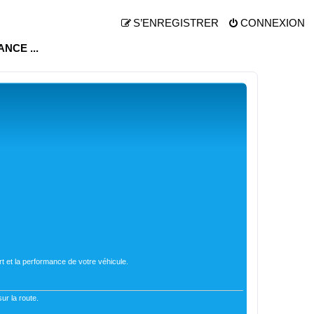
S’ENREGISTRER
CONNEXION
RANCE ...
t et la performance de votre véhicule.
ur la route.