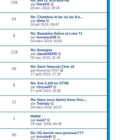
Re: aire cc VOUVANT85
158
e
V
par
David31
d
o
20 avr. 2022, 09:18
e
i
r
r
Re: Chambon le lac ou lac d’a…
n
54
l
V
par
Alma
i
e
o
19 juil. 2019, 09:42
e
d
i
r
e
r
m
Re: Beaubéry Saône et Loire 71
r
9
l
e
V
par
nonoloco59
n
e
s
o
03 mars 2019, 20:00
i
d
s
i
e
e
a
r
r
Re: Bretagne
r
g
119
l
m
V
par
claude68330
n
e
e
e
o
02 nov. 2019, 21:19
i
d
s
i
e
e
s
r
r
Re: Saint Saturnin Cher 18
r
a
36
l
m
V
par
Anonyme 5767
n
g
e
e
o
17 août 2019, 17:28
i
e
d
s
i
e
e
s
r
r
Re: Aire à AIX en OTHE
r
a
8
l
m
V
par
chrysal57
n
g
e
e
o
17 août 2014, 15:36
i
e
d
s
i
e
e
s
r
r
Re: Nans sous Sainte Anne Dou…
r
a
11
l
m
V
par
Trainiau
n
g
e
e
o
04 mars 2019, 20:37
i
e
d
s
i
e
e
s
r
r
PARIS
r
a
1
l
m
V
par
eva17
n
g
e
e
o
28 sept. 2009, 09:08
i
e
d
s
i
e
e
s
r
r
Re: Où dormir vers gruissan???
r
a
60
l
m
V
par
bricolo40
n
g
e
e
o