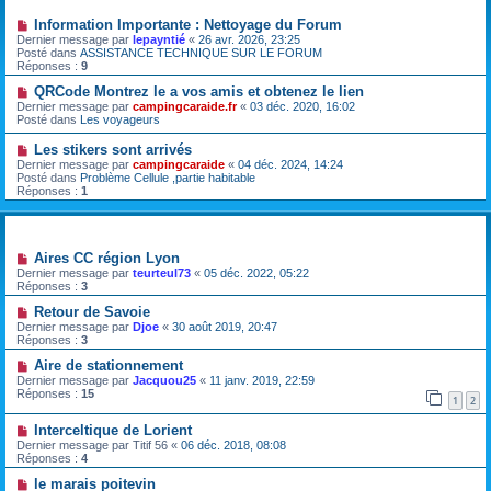
Information Importante : Nettoyage du Forum
Dernier message par
lepayntié
«
26 avr. 2026, 23:25
Posté dans
ASSISTANCE TECHNIQUE SUR LE FORUM
Réponses :
9
QRCode Montrez le a vos amis et obtenez le lien
Dernier message par
campingcaraide.fr
«
03 déc. 2020, 16:02
Posté dans
Les voyageurs
Les stikers sont arrivés
Dernier message par
campingcaraide
«
04 déc. 2024, 14:24
Posté dans
Problème Cellule ,partie habitable
Réponses :
1
Sujets
Aires CC région Lyon
Dernier message par
teurteul73
«
05 déc. 2022, 05:22
Réponses :
3
Retour de Savoie
Dernier message par
Djoe
«
30 août 2019, 20:47
Réponses :
3
Aire de stationnement
Dernier message par
Jacquou25
«
11 janv. 2019, 22:59
Réponses :
15
1
2
Interceltique de Lorient
Dernier message par
Titif 56
«
06 déc. 2018, 08:08
Réponses :
4
le marais poitevin