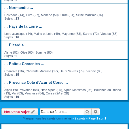
... Normandie ...
.
Calvados (14), Eure (27), Manche (50), Orne (61), Seine Maritime (76)
Sujets :
23
... Pays de la Loire ...
.
Loire atlantique (44), Maine et Loire (49), Mayenne (53), Sarthe (72), Vendee (85)
Sujets :
16
... Picardie ...
.
Aisne (02), Oise (60), Somme (80)
Sujets :
6
... Poitou Charentes ...
.
Charente (16), Charente Maritime (17), Deux Sevres (79), Vienne (86)
Sujets :
15
... Provence Cote d'Azur et Corse ...
.
Alpes Hte Provence (04), Htes Alpes (05), Alpes Maritimes (06), Bouches du Rhone
(13), Var (83), Vaucluse (84), Corse (2A et 2B)
Sujets :
19
Rechercher
Recherche avanc
Nouveau sujet
Marquer tous les sujets comme lus
• 9 sujets • Page
1
sur
1
Annonces