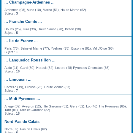
... Champagne-Ardennes ...
.
Ardennes (08), Aube (10), Marne (51), Haute Marne (52)
Sujets :
3
... Franche Comte ...
.
Doubs (25), Jura (39), Haute Saone (70), Belfort (90)
Sujets :
5
... Ile de France ...
.
Paris (75), Seine et Marne (77), Yvelines (78), Essonne (91), Val d'Oise (95)
Sujets :
1
... Languedoc Roussillon ...
.
Aude (11), Gard (30), Herault (34), Lozere (48) Pyrenees Orientales (66)
Sujets :
16
... Limousin ...
.
Correze (19), Creuse (23), Haute Vienne (87)
Sujets :
7
... Midi Pyrenees ...
.
Ariege (09), Aveyron (12), Hte Garonne (31), Gers (32), Lot (46), Hte Pyrenees (65),
Tarn (81), Tarn et Garonne (82)
Sujets :
18
Nord Pas de Calais
.
Nord (59), Pas de Calais (62)
Sujets :
5