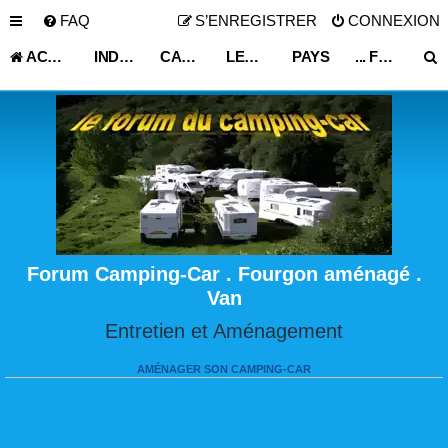
FAQ
S’ENREGISTRER
CONNEXION
ACCUEIL
INDEX DU FORUM
CARNET DE VOYAGE
LES ASTUCES ET CONSEILS DE VOYAGE
PAYS
... FRANCE ...
Forum Camping-Car . Fourgon aménagé .
Van
Entretien et Aménagement
AMÉNAGER SON CAMPING-CAR