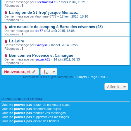
Dernier message par
Electra2004
«
27 mars 2016, 19:21
Réponses :
5
La région de St Trop' jusque Monaco...
Dernier message par
Anonyme 5777
«
17 févr. 2016, 18:10
Réponses :
6
aire naturelle de camping à Barre des cévennes (48)
Dernier message par
dd77
«
03 août 2015, 18:06
Réponses :
1
La Loire
Dernier message par
Gaelyse
«
02 oct. 2014, 22:22
Réponses :
3
Bon coin en Provence et Camargue
Dernier message par
suzuck61
«
14 juin 2011, 01:33
Réponses :
2
Nouveau sujet
Marquer tous les sujets comme lus
• 9 sujets • Page
1
sur
1
Aller à
PERMISSIONS DU FORUM
Vous
ne pouvez pas
poster de nouveaux sujets
Vous
ne pouvez pas
répondre aux sujets
Vous
ne pouvez pas
modifier vos messages
Vous
ne pouvez pas
supprimer vos messages
Vous
ne pouvez pas
joindre des fichiers