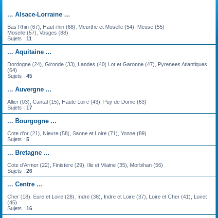
Forum
... Alsace-Lorraine ...
.
Bas Rhin (67), Haut rhin (68), Meurthe et Moselle (54), Meuse (55)
Moselle (57), Vosges (88)
Sujets :
11
... Aquitaine ...
.
Dordogne (24), Gironde (33), Landes (40) Lot et Garonne (47), Pyrenees Atlantiques
(64)
Sujets :
45
... Auvergne ...
.
Allier (03), Cantal (15), Haute Loire (43), Puy de Dome (63)
Sujets :
17
... Bourgogne ...
.
Cote d'or (21), Nievre (58), Saone et Loire (71), Yonne (89)
Sujets :
5
... Bretagne ...
.
Cote d'Armor (22), Finistere (29), Ille et Vilaine (35), Morbihan (56)
Sujets :
26
... Centre ...
.
Cher (18), Eure et Loire (28), Indre (36), Indre et Loire (37), Loire et Cher (41), Loiret
(45)
Sujets :
16