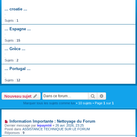
Forum
... croatie ...
.
.
Sujets :
1
... Espagne ...
.
.
Sujets :
15
... Grèce ...
.
.
Sujets :
2
... Portugal ...
.
.
Sujets :
12
Rechercher
Recherche avanc
Nouveau sujet
Marquer tous les sujets comme lus
• 10 sujets • Page
1
sur
1
Annonces
Information Importante : Nettoyage du Forum
Dernier message par
lepayntié
«
26 avr. 2026, 23:25
Posté dans
ASSISTANCE TECHNIQUE SUR LE FORUM
Réponses :
9