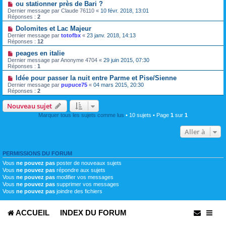
ou stationner près de Bari ?
Dernier message par
Claude 76110
«
10 févr. 2018, 13:01
Réponses :
2
Dolomites et Lac Majeur
Dernier message par
totofbx
«
23 janv. 2018, 14:13
Réponses :
12
peages en italie
Dernier message par
Anonyme 4704
«
29 juin 2015, 07:30
Réponses :
1
Idée pour passer la nuit entre Parme et Pise/Sienne
Dernier message par
pupuce75
«
04 mars 2015, 20:30
Réponses :
2
Nouveau sujet
Marquer tous les sujets comme lus
• 10 sujets • Page
1
sur
1
Aller à
PERMISSIONS DU FORUM
Vous
ne pouvez pas
poster de nouveaux sujets
Vous
ne pouvez pas
répondre aux sujets
Vous
ne pouvez pas
modifier vos messages
Vous
ne pouvez pas
supprimer vos messages
Vous
ne pouvez pas
joindre des fichiers
ACCUEIL
INDEX DU FORUM