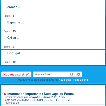
Forum
... croatie ...
.
.
Sujets :
1
... Espagne ...
.
.
Sujets :
15
... Grèce ...
.
.
Sujets :
2
... Portugal ...
.
.
Sujets :
12
Rechercher
Recherche avanc
Nouveau sujet
Marquer tous les sujets comme lus
• 10 sujets • Page
1
sur
1
Annonces
Information Importante : Nettoyage du Forum
Dernier message par
lepayntié
«
26 avr. 2026, 23:25
Posté dans
ASSISTANCE TECHNIQUE SUR LE FORUM
Réponses :
9