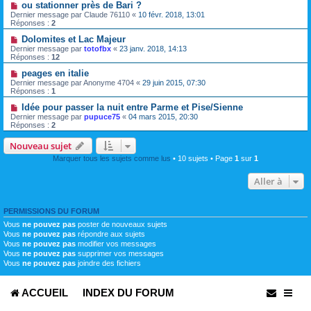
ou stationner près de Bari ?
Dernier message par
Claude 76110
«
10 févr. 2018, 13:01
Réponses :
2
Dolomites et Lac Majeur
Dernier message par
totofbx
«
23 janv. 2018, 14:13
Réponses :
12
peages en italie
Dernier message par
Anonyme 4704
«
29 juin 2015, 07:30
Réponses :
1
Idée pour passer la nuit entre Parme et Pise/Sienne
Dernier message par
pupuce75
«
04 mars 2015, 20:30
Réponses :
2
Nouveau sujet
Marquer tous les sujets comme lus
• 10 sujets • Page
1
sur
1
Aller à
PERMISSIONS DU FORUM
Vous
ne pouvez pas
poster de nouveaux sujets
Vous
ne pouvez pas
répondre aux sujets
Vous
ne pouvez pas
modifier vos messages
Vous
ne pouvez pas
supprimer vos messages
Vous
ne pouvez pas
joindre des fichiers
ACCUEIL
INDEX DU FORUM