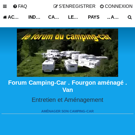
FAQ
S’ENREGISTRER
CONNEXION
ACCUEIL
INDEX DU FORUM
CARNET DE VOYAGE
LES ASTUCES ET CONSEILS DE VOYAGE
PAYS
... AUTRES PAYS ...
Forum Camping-Car . Fourgon aménagé .
Van
Entretien et Aménagement
AMÉNAGER SON CAMPING-CAR