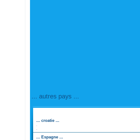
... autres pays ...
FORUM
... croatie ...
.
.
... Espagne ...