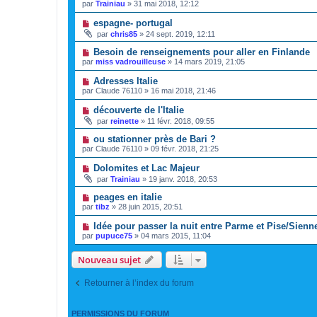
par
Trainiau
»
31 mai 2018, 12:12
espagne- portugal
par
chris85
»
24 sept. 2019, 12:11
Besoin de renseignements pour aller en Finlande
par
miss vadrouilleuse
»
14 mars 2019, 21:05
Adresses Italie
par
Claude 76110
»
16 mai 2018, 21:46
découverte de l'Italie
par
reinette
»
11 févr. 2018, 09:55
ou stationner près de Bari ?
par
Claude 76110
»
09 févr. 2018, 21:25
Dolomites et Lac Majeur
par
Trainiau
»
19 janv. 2018, 20:53
peages en italie
par
tibz
»
28 juin 2015, 20:51
Idée pour passer la nuit entre Parme et Pise/Sienn
par
pupuce75
»
04 mars 2015, 11:04
Nouveau sujet
Retourner à l’index du forum
PERMISSIONS DU FORUM