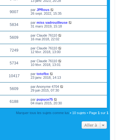
13 janv. 2023, 20:28
par
JPRous
9007
26 sept. 2022, 15:35
par
miss vadrouilleuse
5834
31 mars 2019, 15:18
par
Claude 76110
5609
16 mai 2018, 22:02
par
Claude 76110
7249
12 févr. 2018, 13:00
par
Claude 76110
5734
10 févr. 2018, 13:01
par
totofbx
10417
23 janv. 2018, 14:13
par
Anonyme 4704
5609
29 juin 2015, 07:30
par
pupuce75
6188
04 mars 2015, 20:30
Marquer tous les sujets comme lus
• 10 sujets • Page
1
sur
1
Aller à