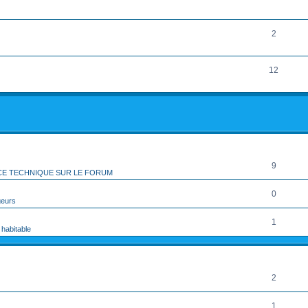
2
12
rcher
echerche avancée
RÉPONSES
9
CE TECHNIQUE SUR LE FORUM
0
geurs
1
 habitable
RÉPONSES
2
1