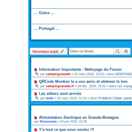
.
.
... Grèce ...
.
.
... Portugal ...
.
.
Reche
R
Nouveau sujet
ANNONCES
Information Importante : Nettoyage du Forum
par
campingcaraide
»
02 mars 2026, 19:23
» dans
ASSISTAN
QRCode Montrez le a vos amis et obtenez le lien
par
campingcaraide.fr
»
03 déc. 2020, 16:02
» dans
Les voya
Les stikers sont arrivés
par
lerite
»
02 mars 2020, 01:24
» dans
Problème Cellule ,partie
SUJETS
Alimentation électrique en Grande-Bretagne
par
flonoumea
»
03 juin 2025, 15:30
Y'a tout ce que vous voulez !!!