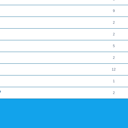
9
2
2
5
2
12
1
e
2