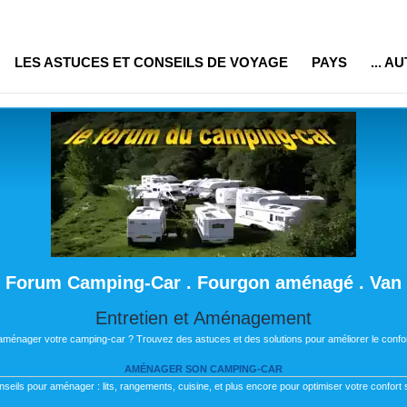
LES ASTUCES ET CONSEILS DE VOYAGE
PAYS
... A
Forum Camping-Car . Fourgon aménagé . Van
Entretien et Aménagement
 aménager votre camping-car ? Trouvez des astuces et des solutions pour améliorer le confor
AMÉNAGER SON CAMPING-CAR
nseils pour aménager : lits, rangements, cuisine, et plus encore pour optimiser votre confort s