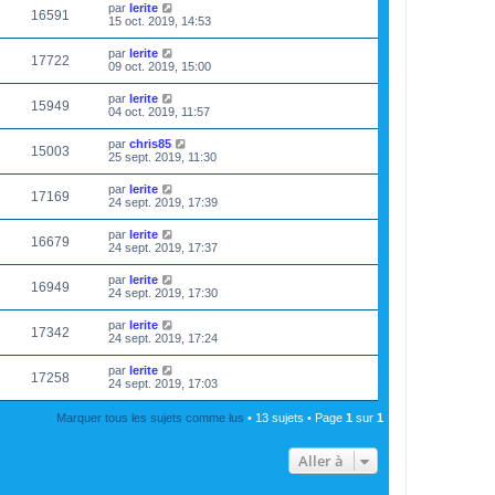
par
lerite
16591
15 oct. 2019, 14:53
par
lerite
17722
09 oct. 2019, 15:00
par
lerite
15949
04 oct. 2019, 11:57
par
chris85
15003
25 sept. 2019, 11:30
par
lerite
17169
24 sept. 2019, 17:39
par
lerite
16679
24 sept. 2019, 17:37
par
lerite
16949
24 sept. 2019, 17:30
par
lerite
17342
24 sept. 2019, 17:24
par
lerite
17258
24 sept. 2019, 17:03
Marquer tous les sujets comme lus
• 13 sujets • Page
1
sur
1
Aller à