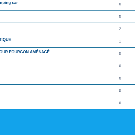
amping car
0
0
2
TIQUE
1
 POUR FOURGON AMÉNAGÉ
0
0
0
0
0