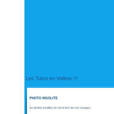
Les Tutos en Vidéos !!!
FORUM
PHOTO INSOLITE
.
.
les photos insolites du net et lors de vos voyages
.
.