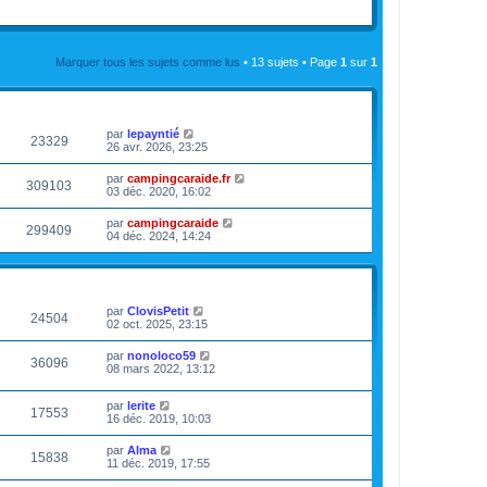
Marquer tous les sujets comme lus
• 13 sujets • Page
1
sur
1
VUES
DERNIER MESSAGE
par
lepayntié
23329
26 avr. 2026, 23:25
par
campingcaraide.fr
309103
03 déc. 2020, 16:02
par
campingcaraide
299409
04 déc. 2024, 14:24
VUES
DERNIER MESSAGE
par
ClovisPetit
24504
02 oct. 2025, 23:15
par
nonoloco59
36096
08 mars 2022, 13:12
par
lerite
17553
16 déc. 2019, 10:03
par
Alma
15838
11 déc. 2019, 17:55