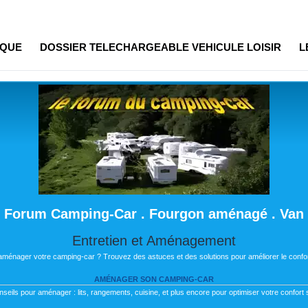
IQUE
DOSSIER TELECHARGEABLE VEHICULE LOISIR
L
Forum Camping-Car . Fourgon aménagé . Van
Entretien et Aménagement
 aménager votre camping-car ? Trouvez des astuces et des solutions pour améliorer le confor
AMÉNAGER SON CAMPING-CAR
nseils pour aménager : lits, rangements, cuisine, et plus encore pour optimiser votre confort s