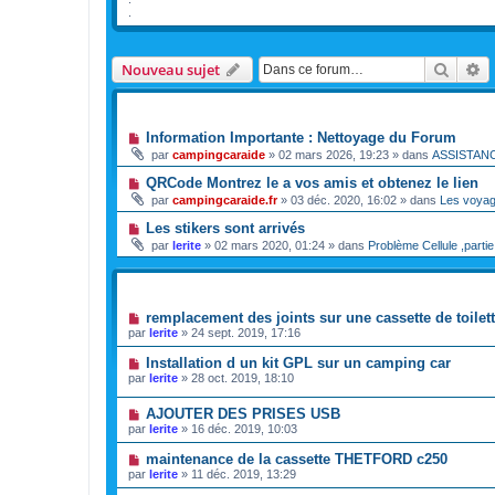
.
Reche
R
Nouveau sujet
ANNONCES
Information Importante : Nettoyage du Forum
par
campingcaraide
»
02 mars 2026, 19:23
» dans
ASSISTAN
QRCode Montrez le a vos amis et obtenez le lien
par
campingcaraide.fr
»
03 déc. 2020, 16:02
» dans
Les voya
Les stikers sont arrivés
par
lerite
»
02 mars 2020, 01:24
» dans
Problème Cellule ,partie
SUJETS
remplacement des joints sur une cassette de toilet
par
lerite
»
24 sept. 2019, 17:16
Installation d un kit GPL sur un camping car
par
lerite
»
28 oct. 2019, 18:10
AJOUTER DES PRISES USB
par
lerite
»
16 déc. 2019, 10:03
maintenance de la cassette THETFORD c250
par
lerite
»
11 déc. 2019, 13:29