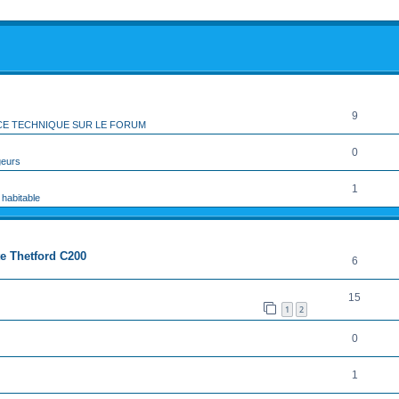
rcher
echerche avancée
RÉPONSES
9
CE TECHNIQUE SUR LE FORUM
0
geurs
1
 habitable
RÉPONSES
te Thetford C200
6
15
1
2
0
1