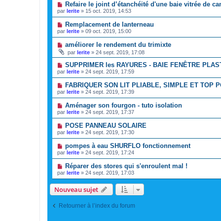
Refaire le joint d’étanchéité d'une baie vitrée de c
par
lerite
»
15 oct. 2019, 14:53
Remplacement de lanterneau
par
lerite
»
09 oct. 2019, 15:00
améliorer le rendement du trimixte
par
lerite
»
24 sept. 2019, 17:08
SUPPRIMER les RAYURES - BAIE FENÊTRE PLAS
par
lerite
»
24 sept. 2019, 17:59
FABRIQUER SON LIT PLIABLE, SIMPLE ET TOP
par
lerite
»
24 sept. 2019, 17:39
Aménager son fourgon - tuto isolation
par
lerite
»
24 sept. 2019, 17:37
POSE PANNEAU SOLAIRE
par
lerite
»
24 sept. 2019, 17:30
pompes à eau SHURFLO fonctionnement
par
lerite
»
24 sept. 2019, 17:24
Réparer des stores qui s'enroulent mal !
par
lerite
»
24 sept. 2019, 17:03
Nouveau sujet
Retourner à l’index du forum