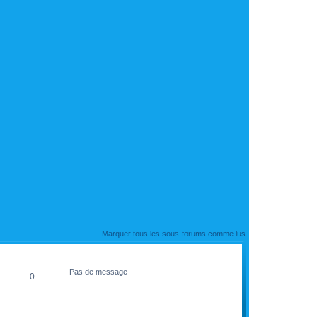
Marquer tous les sous-forums comme lus
MESSAGES
DERNIER MESSAGE
Pas de message
0