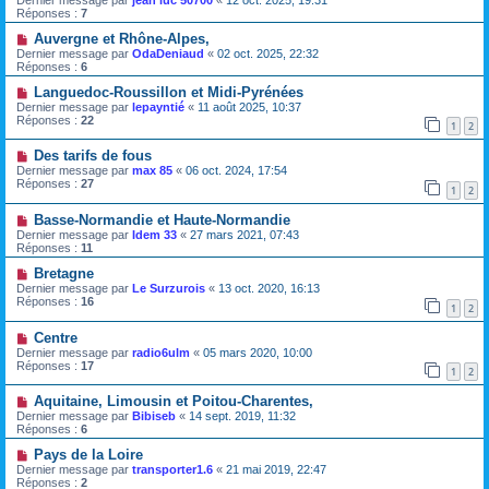
Réponses :
7
Auvergne et Rhône-Alpes,
Dernier message par
OdaDeniaud
«
02 oct. 2025, 22:32
Réponses :
6
Languedoc-Roussillon et Midi-Pyrénées
Dernier message par
lepayntié
«
11 août 2025, 10:37
Réponses :
22
1
2
Des tarifs de fous
Dernier message par
max 85
«
06 oct. 2024, 17:54
Réponses :
27
1
2
Basse-Normandie et Haute-Normandie
Dernier message par
Idem 33
«
27 mars 2021, 07:43
Réponses :
11
Bretagne
Dernier message par
Le Surzurois
«
13 oct. 2020, 16:13
Réponses :
16
1
2
Centre
Dernier message par
radio6ulm
«
05 mars 2020, 10:00
Réponses :
17
1
2
Aquitaine, Limousin et Poitou-Charentes,
Dernier message par
Bibiseb
«
14 sept. 2019, 11:32
Réponses :
6
Pays de la Loire
Dernier message par
transporter1.6
«
21 mai 2019, 22:47
Réponses :
2