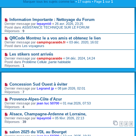
Marquer tous les sujets comme lus
• 17 sujets • Page
1
sur
1
Annonces
Information Importante : Nettoyage du Forum
Dernier message par
lepayntié
«
26 avr. 2026, 23:25
Posté dans
ASSISTANCE TECHNIQUE SUR LE FORUM
Réponses :
9
QRCode Montrez le a vos amis et obtenez le lien
Dernier message par
campingcaraide.fr
«
03 déc. 2020, 16:02
Posté dans
Les voyageurs
Les stikers sont arrivés
Dernier message par
campingcaraide
«
04 déc. 2024, 14:24
Posté dans
Problème Cellule ,partie habitable
Réponses :
1
Sujets
Concession Sud Ouest à éviter
Dernier message par
Legrand jp
«
08 juin 2026, 02:01
Réponses :
7
Provence-Alpes-Côte d'Azur
Dernier message par
jean luc 50700
«
01 mai 2026, 07:53
Réponses :
4
Alsace, Champagne-Ardenne et Lorraine,
Dernier message par
lepayntié
«
05 févr. 2026, 22:13
Réponses :
39
1
2
3
salon 2025 du VDL au Bourget
Dernier message par
jean luc 50700
«
12 oct. 2025, 19:31