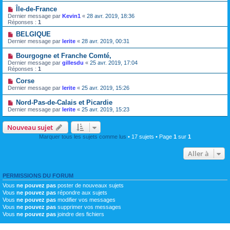
Île-de-France
Dernier message par
Kevin1
«
28 avr. 2019, 18:36
Réponses :
1
BELGIQUE
Dernier message par
lerite
«
28 avr. 2019, 00:31
Bourgogne et Franche Comté,
Dernier message par
gillesdu
«
25 avr. 2019, 17:04
Réponses :
1
Corse
Dernier message par
lerite
«
25 avr. 2019, 15:26
Nord-Pas-de-Calais et Picardie
Dernier message par
lerite
«
25 avr. 2019, 15:23
Nouveau sujet
Marquer tous les sujets comme lus
• 17 sujets • Page
1
sur
1
Aller à
PERMISSIONS DU FORUM
Vous
ne pouvez pas
poster de nouveaux sujets
Vous
ne pouvez pas
répondre aux sujets
Vous
ne pouvez pas
modifier vos messages
Vous
ne pouvez pas
supprimer vos messages
Vous
ne pouvez pas
joindre des fichiers