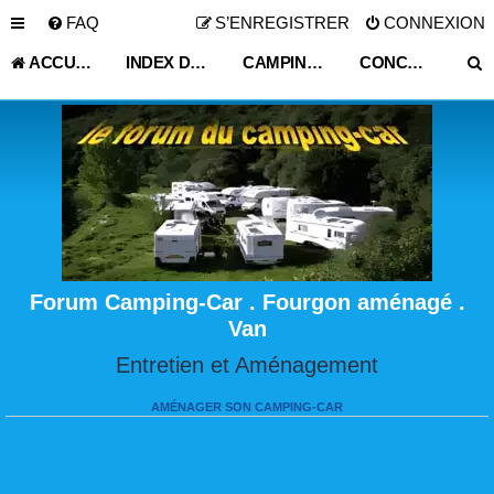
FAQ
S’ENREGISTRER
CONNEXION
ACCUEIL
INDEX DU FORUM
CAMPING CAR OCCASION PARTICULIER
CONCESSIONNAIRE VEHICULE LOISIR
Forum Camping-Car . Fourgon aménagé .
Van
Entretien et Aménagement
AMÉNAGER SON CAMPING-CAR