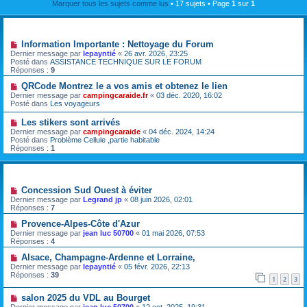
Marquer tous les sujets comme lus
• 17 sujets • Page
1
sur
1
Annonces
Information Importante : Nettoyage du Forum
Dernier message par
lepayntié
«
26 avr. 2026, 23:25
Posté dans
ASSISTANCE TECHNIQUE SUR LE FORUM
Réponses :
9
QRCode Montrez le a vos amis et obtenez le lien
Dernier message par
campingcaraide.fr
«
03 déc. 2020, 16:02
Posté dans
Les voyageurs
Les stikers sont arrivés
Dernier message par
campingcaraide
«
04 déc. 2024, 14:24
Posté dans
Problème Cellule ,partie habitable
Réponses :
1
Sujets
Concession Sud Ouest à éviter
Dernier message par
Legrand jp
«
08 juin 2026, 02:01
Réponses :
7
Provence-Alpes-Côte d'Azur
Dernier message par
jean luc 50700
«
01 mai 2026, 07:53
Réponses :
4
Alsace, Champagne-Ardenne et Lorraine,
Dernier message par
lepayntié
«
05 févr. 2026, 22:13
Réponses :
39
1
2
3
salon 2025 du VDL au Bourget
Dernier message par
jean luc 50700
«
12 oct. 2025, 19:31