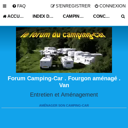
FAQ
S’ENREGISTRER
CONNEXION
ACCUEIL
INDEX DU FORUM
CAMPING CAR OCCASION PARTICULIER
CONCESSIONNAIRE VEHICULE LOISIR
Forum Camping-Car . Fourgon aménagé .
Van
Entretien et Aménagement
AMÉNAGER SON CAMPING-CAR