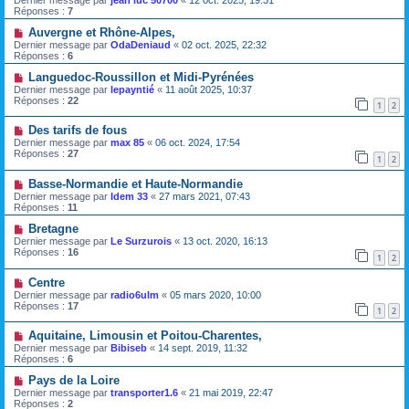
Réponses :
7
Auvergne et Rhône-Alpes,
Dernier message par
OdaDeniaud
«
02 oct. 2025, 22:32
Réponses :
6
Languedoc-Roussillon et Midi-Pyrénées
Dernier message par
lepayntié
«
11 août 2025, 10:37
Réponses :
22
1
2
Des tarifs de fous
Dernier message par
max 85
«
06 oct. 2024, 17:54
Réponses :
27
1
2
Basse-Normandie et Haute-Normandie
Dernier message par
Idem 33
«
27 mars 2021, 07:43
Réponses :
11
Bretagne
Dernier message par
Le Surzurois
«
13 oct. 2020, 16:13
Réponses :
16
1
2
Centre
Dernier message par
radio6ulm
«
05 mars 2020, 10:00
Réponses :
17
1
2
Aquitaine, Limousin et Poitou-Charentes,
Dernier message par
Bibiseb
«
14 sept. 2019, 11:32
Réponses :
6
Pays de la Loire
Dernier message par
transporter1.6
«
21 mai 2019, 22:47
Réponses :
2