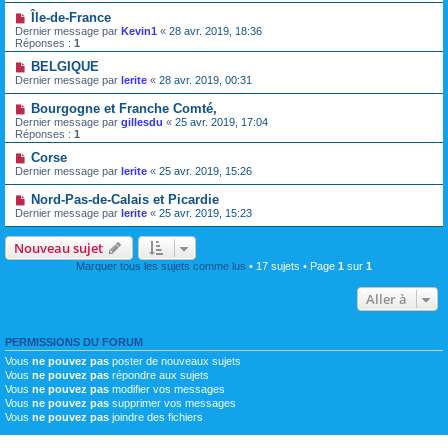
Île-de-France
Dernier message par
Kevin1
«
28 avr. 2019, 18:36
Réponses :
1
BELGIQUE
Dernier message par
lerite
«
28 avr. 2019, 00:31
Bourgogne et Franche Comté,
Dernier message par
gillesdu
«
25 avr. 2019, 17:04
Réponses :
1
Corse
Dernier message par
lerite
«
25 avr. 2019, 15:26
Nord-Pas-de-Calais et Picardie
Dernier message par
lerite
«
25 avr. 2019, 15:23
Nouveau sujet
Marquer tous les sujets comme lus
• 17 sujets • Page
1
sur
1
Aller à
PERMISSIONS DU FORUM
Vous
ne pouvez pas
poster de nouveaux sujets
Vous
ne pouvez pas
répondre aux sujets
Vous
ne pouvez pas
modifier vos messages
Vous
ne pouvez pas
supprimer vos messages
Vous
ne pouvez pas
joindre des fichiers