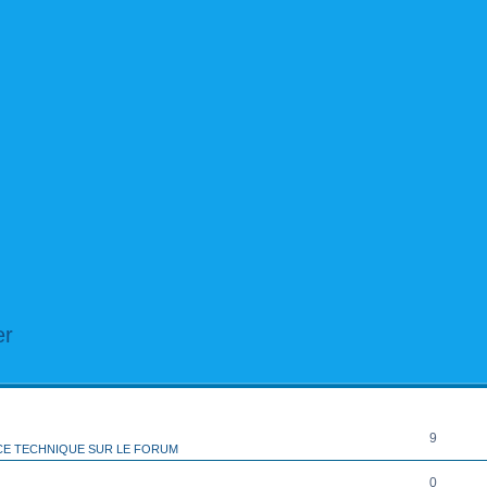
er
rcher
echerche avancée
RÉPONSES
9
CE TECHNIQUE SUR LE FORUM
0