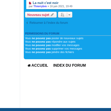
La nuit c'est noir
par
Thierrybm
»
16 juin 2021, 19:49
Nouveau sujet
Retourner à l’index du forum
PERMISSIONS DU FORUM
Vous
ne pouvez pas
poster de nouveaux sujets
Vous
ne pouvez pas
répondre aux sujets
Vous
ne pouvez pas
modifier vos messages
Vous
ne pouvez pas
supprimer vos messages
Vous
ne pouvez pas
joindre des fichiers
ACCUEIL
INDEX DU FORUM