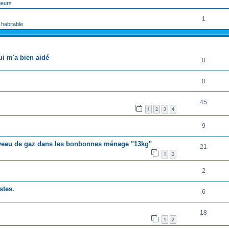
geurs
1
 habitable
RÉPONSES
ui m'a bien aidé
0
0
45
1
2
3
4
9
niveau de gaz dans les bonbonnes ménage "13kg"
21
1
2
2
stes.
6
18
1
2