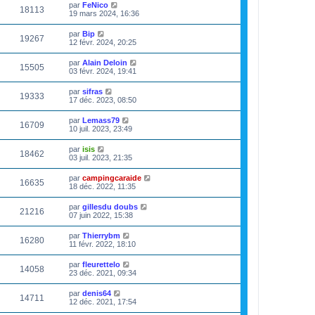
par
FeNico
18113
19 mars 2024, 16:36
par
Bip
19267
12 févr. 2024, 20:25
par
Alain Deloin
15505
03 févr. 2024, 19:41
par
sifras
19333
17 déc. 2023, 08:50
par
Lemass79
16709
10 juil. 2023, 23:49
par
isis
18462
03 juil. 2023, 21:35
par
campingcaraide
16635
18 déc. 2022, 11:35
par
gillesdu doubs
21216
07 juin 2022, 15:38
par
Thierrybm
16280
11 févr. 2022, 18:10
par
fleurettelo
14058
23 déc. 2021, 09:34
par
denis64
14711
12 déc. 2021, 17:54