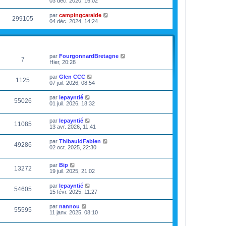
03 déc. 2020, 16:02
par
campingcaraide
299105
04 déc. 2024, 14:24
VUES
DERNIER MESSAGE
par
FourgonnardBretagne
7
Hier, 20:28
par
Glen CCC
1125
07 juil. 2026, 08:54
par
lepayntié
55026
01 juil. 2026, 18:32
par
lepayntié
11085
13 avr. 2026, 11:41
par
ThibauldFabien
49286
02 oct. 2025, 22:30
par
Bip
13272
19 juil. 2025, 21:02
par
lepayntié
54605
15 févr. 2025, 11:27
par
nannou
55595
11 janv. 2025, 08:10