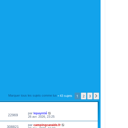
1
2
3
Suivante
Marquer tous les sujets comme lus
• 43 sujets
VUES
DERNIER MESSAGE
par
lepayntié
22969
26 avr. 2026, 23:25
par
campingcaraide.fr
308821