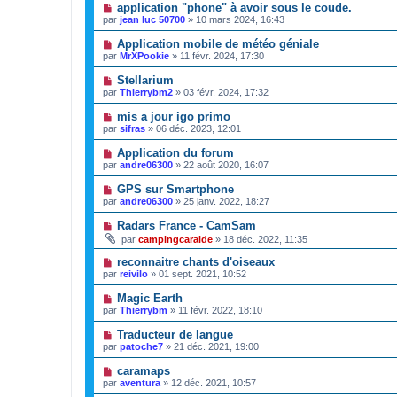
application "phone" à avoir sous le coude.
par
jean luc 50700
»
10 mars 2024, 16:43
Application mobile de météo géniale
par
MrXPookie
»
11 févr. 2024, 17:30
Stellarium
par
Thierrybm2
»
03 févr. 2024, 17:32
mis a jour igo primo
par
sifras
»
06 déc. 2023, 12:01
Application du forum
par
andre06300
»
22 août 2020, 16:07
GPS sur Smartphone
par
andre06300
»
25 janv. 2022, 18:27
Radars France - CamSam
par
campingcaraide
»
18 déc. 2022, 11:35
reconnaitre chants d'oiseaux
par
reivilo
»
01 sept. 2021, 10:52
Magic Earth
par
Thierrybm
»
11 févr. 2022, 18:10
Traducteur de langue
par
patoche7
»
21 déc. 2021, 19:00
caramaps
par
aventura
»
12 déc. 2021, 10:57