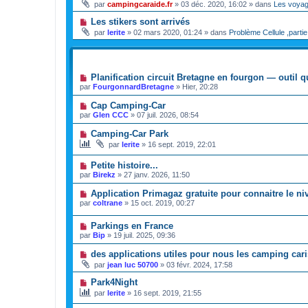
par
campingcaraide.fr
»
03 déc. 2020, 16:02
» dans
Les voya
Les stikers sont arrivés
par
lerite
»
02 mars 2020, 01:24
» dans
Problème Cellule ,partie
SUJETS
Planification circuit Bretagne en fourgon — outil q
par
FourgonnardBretagne
»
Hier, 20:28
Cap Camping-Car
par
Glen CCC
»
07 juil. 2026, 08:54
Camping-Car Park
par
lerite
»
16 sept. 2019, 22:01
Petite histoire...
par
Birekz
»
27 janv. 2026, 11:50
Application Primagaz gratuite pour connaitre le 
par
coltrane
»
15 oct. 2019, 00:27
Parkings en France
par
Bip
»
19 juil. 2025, 09:36
des applications utiles pour nous les camping cari
par
jean luc 50700
»
03 févr. 2024, 17:58
Park4Night
par
lerite
»
16 sept. 2019, 21:55