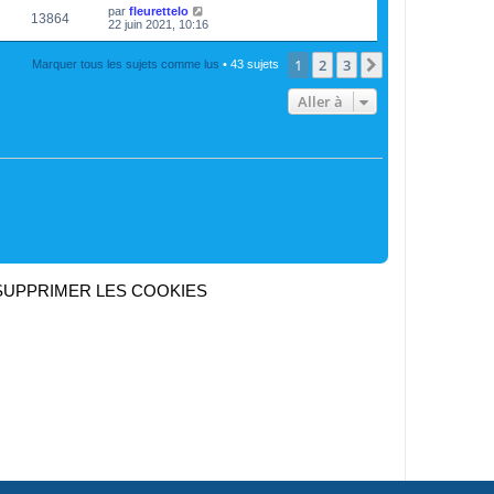
par
fleurettelo
13864
22 juin 2021, 10:16
1
2
3
Suivante
Marquer tous les sujets comme lus
• 43 sujets
Aller à
SUPPRIMER LES COOKIES
Heures au format
UTC+02:00