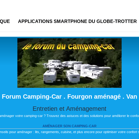
IQUE
APPLICATIONS SMARTPHONE DU GLOBE-TROTTER
Forum Camping-Car . Fourgon aménagé . Van
Entretien et Aménagement
 aménager votre camping-car ? Trouvez des astuces et des solutions pour améliorer le confor
AMÉNAGER SON CAMPING-CAR
nseils pour aménager : lits, rangements, cuisine, et plus encore pour optimiser votre confort s