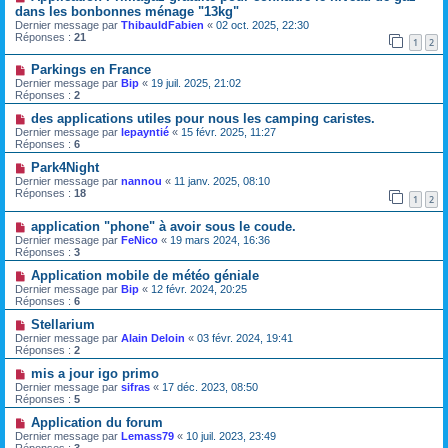
dans les bonbonnes ménage "13kg"
Dernier message par
ThibauldFabien
«
02 oct. 2025, 22:30
Réponses :
21
1
2
Parkings en France
Dernier message par
Bip
«
19 juil. 2025, 21:02
Réponses :
2
des applications utiles pour nous les camping caristes.
Dernier message par
lepayntié
«
15 févr. 2025, 11:27
Réponses :
6
Park4Night
Dernier message par
nannou
«
11 janv. 2025, 08:10
Réponses :
18
1
2
application "phone" à avoir sous le coude.
Dernier message par
FeNico
«
19 mars 2024, 16:36
Réponses :
3
Application mobile de météo géniale
Dernier message par
Bip
«
12 févr. 2024, 20:25
Réponses :
6
Stellarium
Dernier message par
Alain Deloin
«
03 févr. 2024, 19:41
Réponses :
2
mis a jour igo primo
Dernier message par
sifras
«
17 déc. 2023, 08:50
Réponses :
5
Application du forum
Dernier message par
Lemass79
«
10 juil. 2023, 23:49
Réponses :
3