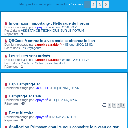
1
2
3
Suivante
Marquer tous les sujets comme lus
• 42 sujets
Annonces
Information Importante : Nettoyage du Forum
Dernier message par
lepayntié
«
26 avr. 2026, 23:25
Posté dans
ASSISTANCE TECHNIQUE SUR LE FORUM
Réponses :
9
QRCode Montrez le a vos amis et obtenez le lien
Dernier message par
campingcaraide.fr
«
03 déc. 2020, 16:02
Posté dans
Les voyageurs
Les stikers sont arrivés
Dernier message par
campingcaraide
«
04 déc. 2024, 14:24
Posté dans
Problème Cellule ,partie habitable
Réponses :
1
Sujets
Cap Camping-Car
Dernier message par
Glen CCC
«
07 juil. 2026, 08:54
Camping-Car Park
Dernier message par
lepayntié
«
01 juil. 2026, 18:32
Réponses :
45
1
2
3
4
Petite histoire...
Dernier message par
lepayntié
«
13 avr. 2026, 11:41
Réponses :
9
Application Primagaz gratuite pour connaitre le niveau de gaz