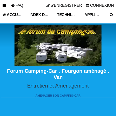
FAQ
S’ENREGISTRER
CONNEXION
ACCUEIL
INDEX DU FORUM
TECHNIQUE VIE PRATIQUE
APPLICATIONS SMARTPHONE DU GLOBE-TROTTER
Forum Camping-Car . Fourgon aménagé .
Van
Entretien et Aménagement
AMÉNAGER SON CAMPING-CAR