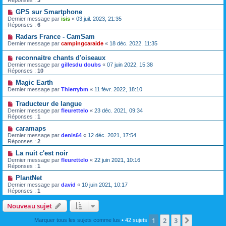
GPS sur Smartphone
Dernier message par
isis
«
03 juil. 2023, 21:35
Réponses :
6
Radars France - CamSam
Dernier message par
campingcaraide
«
18 déc. 2022, 11:35
reconnaitre chants d'oiseaux
Dernier message par
gillesdu doubs
«
07 juin 2022, 15:38
Réponses :
10
Magic Earth
Dernier message par
Thierrybm
«
11 févr. 2022, 18:10
Traducteur de langue
Dernier message par
fleurettelo
«
23 déc. 2021, 09:34
Réponses :
1
caramaps
Dernier message par
denis64
«
12 déc. 2021, 17:54
Réponses :
2
La nuit c'est noir
Dernier message par
fleurettelo
«
22 juin 2021, 10:16
Réponses :
1
PlantNet
Dernier message par
david
«
10 juin 2021, 10:17
Réponses :
1
Nouveau sujet
1
2
3
Suivante
Marquer tous les sujets comme lus
• 42 sujets