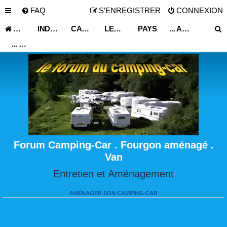
FAQ
S’ENREGISTRER
CONNEXION
ACCUEIL
INDEX DU FORUM
CARNET DE VOYAGE
LES ASTUCES ET CONSEILS DE VOYAGE
PAYS
... AUTRES PAYS ...
... GRÈCE ...
Forum Camping-Car . Fourgon aménagé .
Van
Entretien et Aménagement
AMÉNAGER SON CAMPING-CAR