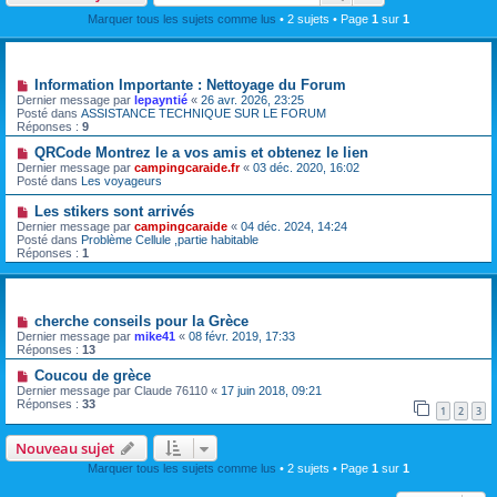
Marquer tous les sujets comme lus
• 2 sujets • Page
1
sur
1
Annonces
Information Importante : Nettoyage du Forum
Dernier message par
lepayntié
«
26 avr. 2026, 23:25
Posté dans
ASSISTANCE TECHNIQUE SUR LE FORUM
Réponses :
9
QRCode Montrez le a vos amis et obtenez le lien
Dernier message par
campingcaraide.fr
«
03 déc. 2020, 16:02
Posté dans
Les voyageurs
Les stikers sont arrivés
Dernier message par
campingcaraide
«
04 déc. 2024, 14:24
Posté dans
Problème Cellule ,partie habitable
Réponses :
1
Sujets
cherche conseils pour la Grèce
Dernier message par
mike41
«
08 févr. 2019, 17:33
Réponses :
13
Coucou de grèce
Dernier message par
Claude 76110
«
17 juin 2018, 09:21
Réponses :
33
1
2
3
Nouveau sujet
Marquer tous les sujets comme lus
• 2 sujets • Page
1
sur
1