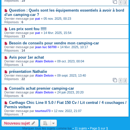
Réponses :
19
1
2
Question : Quels sont les équipements essentiels à avoir à bord
d'un camping-car ?
Dernier message par
pat
«
05 nov. 2025, 00:23
Réponses :
6
Les prix sont fou !!!!!
Dernier message par
pat
«
14 févr. 2025, 15:54
Réponses :
13
Besoin de conseils pour vendre mon camping-car
Dernier message par
jean luc 50700
«
14 févr. 2025, 10:17
Réponses :
14
Avis pour 1er achat
Dernier message par
Alain Deloin
«
09 oct. 2023, 00:04
Réponses :
1
présentation Nathalie
Dernier message par
Alain Deloin
«
09 sept. 2023, 13:40
Réponses :
22
1
2
Conseils achat premier camping-car
Dernier message par
Alain Deloin
«
24 juin 2023, 20:20
Réponses :
6
Carthago Chic Line II 5.0 / Fiat 150 Cv / Lit central / 4 couchages /
Permis voiture
Dernier message par
teurteul73
«
12 nov. 2022, 21:07
Réponses :
7
Nouveau sujet
Marquer tous les sujets comme lus
• 11 sujets • Page
1
sur
1