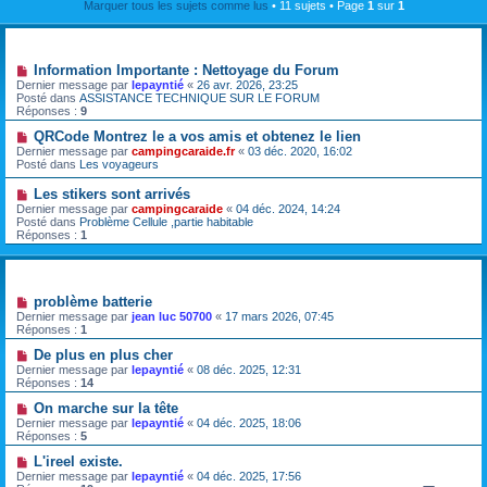
Marquer tous les sujets comme lus
• 11 sujets • Page
1
sur
1
Annonces
Information Importante : Nettoyage du Forum
Dernier message par
lepayntié
«
26 avr. 2026, 23:25
Posté dans
ASSISTANCE TECHNIQUE SUR LE FORUM
Réponses :
9
QRCode Montrez le a vos amis et obtenez le lien
Dernier message par
campingcaraide.fr
«
03 déc. 2020, 16:02
Posté dans
Les voyageurs
Les stikers sont arrivés
Dernier message par
campingcaraide
«
04 déc. 2024, 14:24
Posté dans
Problème Cellule ,partie habitable
Réponses :
1
Sujets
problème batterie
Dernier message par
jean luc 50700
«
17 mars 2026, 07:45
Réponses :
1
De plus en plus cher
Dernier message par
lepayntié
«
08 déc. 2025, 12:31
Réponses :
14
On marche sur la tête
Dernier message par
lepayntié
«
04 déc. 2025, 18:06
Réponses :
5
L'ireel existe.
Dernier message par
lepayntié
«
04 déc. 2025, 17:56