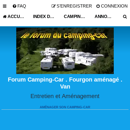
FAQ
S’ENREGISTRER
CONNEXION
ACCUEIL
INDEX DU FORUM
CAMPING CAR OCCASION PARTICULIER
ANNONCE LE BONCOIN JE DEMANDE VOS AVIS ICI
Forum Camping-Car . Fourgon aménagé .
Van
Entretien et Aménagement
AMÉNAGER SON CAMPING-CAR