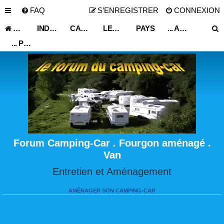
FAQ
S’ENREGISTRER
CONNEXION
ACCUEIL
INDEX DU FORUM
CARNET DE VOYAGE
LES ASTUCES ET CONSEILS DE VOYAGE
PAYS
... AUTRES PAYS ...
... PORTUGAL ...
Forum Camping-Car . Fourgon aménagé .
Van
Entretien et Aménagement
AMÉNAGER SON CAMPING-CAR