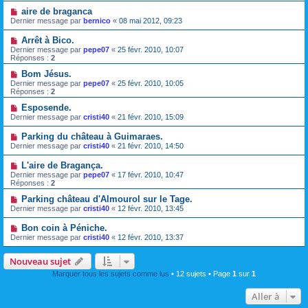
aire de braganca
Dernier message par
bernico
«
08 mai 2012, 09:23
Arrêt à Bico.
Dernier message par
pepe07
«
25 févr. 2010, 10:07
Réponses :
2
Bom Jésus.
Dernier message par
pepe07
«
25 févr. 2010, 10:05
Réponses :
2
Esposende.
Dernier message par
cristi40
«
21 févr. 2010, 15:09
Parking du château à Guimaraes.
Dernier message par
cristi40
«
21 févr. 2010, 14:50
L'aire de Bragança.
Dernier message par
pepe07
«
17 févr. 2010, 10:47
Réponses :
2
Parking château d'Almourol sur le Tage.
Dernier message par
cristi40
«
12 févr. 2010, 13:45
Bon coin à Péniche.
Dernier message par
cristi40
«
12 févr. 2010, 13:37
Nouveau sujet
Marquer tous les sujets comme lus
• 12 sujets • Page
1
sur
1
Aller à