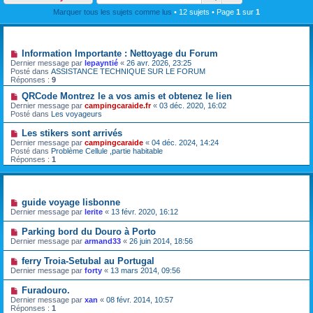
Marquer tous les sujets comme lus
• 12 sujets • Page
1
sur
1
Annonces
Information Importante : Nettoyage du Forum
Dernier message par
lepayntié
«
26 avr. 2026, 23:25
Posté dans
ASSISTANCE TECHNIQUE SUR LE FORUM
Réponses :
9
QRCode Montrez le a vos amis et obtenez le lien
Dernier message par
campingcaraide.fr
«
03 déc. 2020, 16:02
Posté dans
Les voyageurs
Les stikers sont arrivés
Dernier message par
campingcaraide
«
04 déc. 2024, 14:24
Posté dans
Problème Cellule ,partie habitable
Réponses :
1
Sujets
guide voyage lisbonne
Dernier message par
lerite
«
13 févr. 2020, 16:12
Parking bord du Douro à Porto
Dernier message par
armand33
«
26 juin 2014, 18:56
ferry Troia-Setubal au Portugal
Dernier message par
forty
«
13 mars 2014, 09:56
Furadouro.
Dernier message par
xan
«
08 févr. 2014, 10:57
Réponses :
1