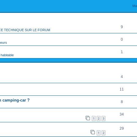
rcher
echerche avancée
Ma
RÉPONSES
9
CE TECHNIQUE SUR LE FORUM
0
geurs
1
 habitable
RÉPONSES
4
11
en camping-car ?
8
34
1
2
3
29
1
2