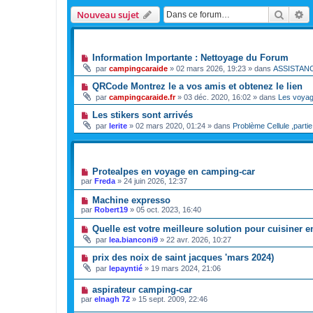
Reche
R
Nouveau sujet
ANNONCES
Information Importante : Nettoyage du Forum
par
campingcaraide
»
02 mars 2026, 19:23
» dans
ASSISTAN
QRCode Montrez le a vos amis et obtenez le lien
par
campingcaraide.fr
»
03 déc. 2020, 16:02
» dans
Les voya
Les stikers sont arrivés
par
lerite
»
02 mars 2020, 01:24
» dans
Problème Cellule ,partie
SUJETS
Protealpes en voyage en camping-car
par
Freda
»
24 juin 2026, 12:37
Machine expresso
par
Robert19
»
05 oct. 2023, 16:40
Quelle est votre meilleure solution pour cuisiner 
par
lea.bianconi9
»
22 avr. 2026, 10:27
prix des noix de saint jacques 'mars 2024)
par
lepayntié
»
19 mars 2024, 21:06
aspirateur camping-car
par
elnagh 72
»
15 sept. 2009, 22:46