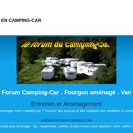
E EN CAMPING-CAR
Forum Camping-Car . Fourgon aménagé . Van
Entretien et Aménagement
 aménager votre camping-car ? Trouvez des astuces et des solutions pour améliorer le confor
AMÉNAGER SON CAMPING-CAR
nseils pour aménager : lits, rangements, cuisine, et plus encore pour optimiser votre confort s