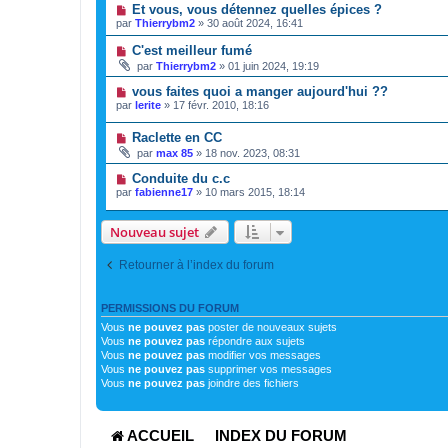
Et vous, vous détennez quelles épices ?
par
Thierrybm2
»
30 août 2024, 16:41
C'est meilleur fumé
par
Thierrybm2
»
01 juin 2024, 19:19
vous faites quoi a manger aujourd'hui ??
par
lerite
»
17 févr. 2010, 18:16
Raclette en CC
par
max 85
»
18 nov. 2023, 08:31
Conduite du c.c
par
fabienne17
»
10 mars 2015, 18:14
Nouveau sujet
Retourner à l’index du forum
PERMISSIONS DU FORUM
Vous
ne pouvez pas
poster de nouveaux sujets
Vous
ne pouvez pas
répondre aux sujets
Vous
ne pouvez pas
modifier vos messages
Vous
ne pouvez pas
supprimer vos messages
Vous
ne pouvez pas
joindre des fichiers
ACCUEIL
INDEX DU FORUM