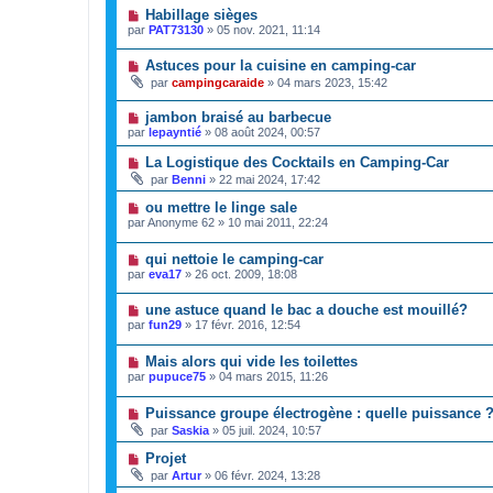
Habillage sièges
par
PAT73130
»
05 nov. 2021, 11:14
Astuces pour la cuisine en camping-car
par
campingcaraide
»
04 mars 2023, 15:42
jambon braisé au barbecue
par
lepayntié
»
08 août 2024, 00:57
La Logistique des Cocktails en Camping-Car
par
Benni
»
22 mai 2024, 17:42
ou mettre le linge sale
par
Anonyme 62
»
10 mai 2011, 22:24
qui nettoie le camping-car
par
eva17
»
26 oct. 2009, 18:08
une astuce quand le bac a douche est mouillé?
par
fun29
»
17 févr. 2016, 12:54
Mais alors qui vide les toilettes
par
pupuce75
»
04 mars 2015, 11:26
Puissance groupe électrogène : quelle puissance 
par
Saskia
»
05 juil. 2024, 10:57
Projet
par
Artur
»
06 févr. 2024, 13:28