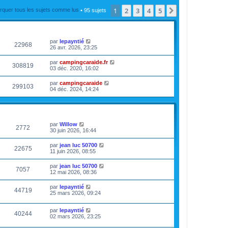
e
1
2
3
4
5
d
Suivante
rquer tous les sujets comme lus
• 95 sujets
e
r
VUES
DERNIER MESSAGE
n
i
e
par
lepayntié
22968
r
26 avr. 2026, 23:25
m
e
par
campingcaraide.fr
s
308819
03 déc. 2020, 16:02
s
a
par
campingcaraide
g
299103
04 déc. 2024, 14:24
e
VUES
DERNIER MESSAGE
par
Willow
2772
30 juin 2026, 16:44
par
jean luc 50700
22675
11 juin 2026, 08:55
par
jean luc 50700
7057
12 mai 2026, 08:36
par
lepayntié
44719
25 mars 2026, 09:24
par
lepayntié
40244
02 mars 2026, 23:25