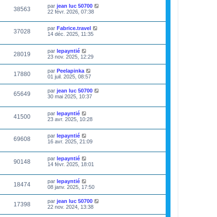
par
jean luc 50700
38563
22 févr. 2026, 07:38
par
Fabrice.travel
37028
14 déc. 2025, 11:35
par
lepayntié
28019
23 nov. 2025, 12:29
par
Peelapinka
17880
01 juil. 2025, 08:57
par
jean luc 50700
65649
30 mai 2025, 10:37
par
lepayntié
41500
23 avr. 2025, 10:28
par
lepayntié
69608
16 avr. 2025, 21:09
par
lepayntié
90148
14 févr. 2025, 18:01
par
lepayntié
18474
08 janv. 2025, 17:50
par
jean luc 50700
17398
22 nov. 2024, 13:38