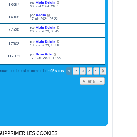
par
Alain Deloin
18367
30 août 2024, 20:55
par
Adella
14908
17 juin 2024, 06:22
par
Alain Deloin
77530
26 nov. 2023, 09:45
par
Alain Deloin
17502
18 nov. 2023, 13:56
par
fleurettelo
119372
17 mars 2021, 17:35
1
2
3
4
5
Suivante
rquer tous les sujets comme lus
• 95 sujets
Aller à
SUPPRIMER LES COOKIES
Heures au format
UTC+02:00