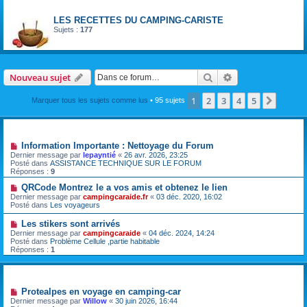
Forum
LES RECETTES DU CAMPING-CARISTE
Sujets :
177
Rechercher
Recherche avanc
Nouveau sujet
1
2
3
4
5
Suivan
Marquer tous les sujets comme lus
• 95 sujets
Annonces
Information Importante : Nettoyage du Forum
Dernier message par
lepayntié
«
26 avr. 2026, 23:25
Posté dans
ASSISTANCE TECHNIQUE SUR LE FORUM
Réponses :
9
QRCode Montrez le a vos amis et obtenez le lien
Dernier message par
campingcaraide.fr
«
03 déc. 2020, 16:02
Posté dans
Les voyageurs
Les stikers sont arrivés
Dernier message par
campingcaraide
«
04 déc. 2024, 14:24
Posté dans
Problème Cellule ,partie habitable
Réponses :
1
Sujets
Protealpes en voyage en camping-car
Dernier message par
Willow
«
30 juin 2026, 16:44