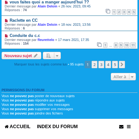
vous faites quoi a manger aujourd'hui ??
Dernier message par
Alain Deloin
«
26 nov. 2023, 09:45
Réponses :
74
1
2
3
4
5
Raclette en CC
Dernier message par
Alain Deloin
«
18 nov. 2023, 13:56
Réponses :
6
Conduite du c.c
Dernier message par
fleurettelo
«
17 mars 2021, 17:35
Réponses :
154
1
8
9
10
11
…
Nouveau sujet
1
2
3
4
5
Suivan
Marquer tous les sujets comme lus
• 95 sujets
Aller à
PERMISSIONS DU FORUM
Vous
ne pouvez pas
poster de nouveaux sujets
Vous
ne pouvez pas
répondre aux sujets
Vous
ne pouvez pas
modifier vos messages
Vous
ne pouvez pas
supprimer vos messages
Vous
ne pouvez pas
joindre des fichiers
ACCUEIL
INDEX DU FORUM