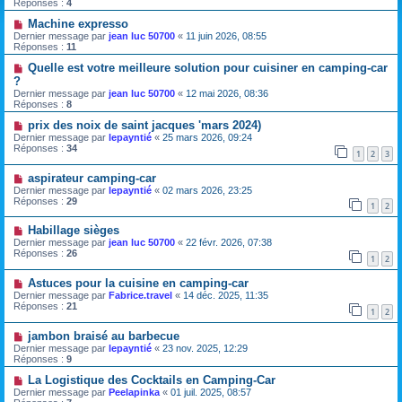
Réponses :
4
Machine expresso
Dernier message par
jean luc 50700
«
11 juin 2026, 08:55
Réponses :
11
Quelle est votre meilleure solution pour cuisiner en camping-car
?
Dernier message par
jean luc 50700
«
12 mai 2026, 08:36
Réponses :
8
prix des noix de saint jacques 'mars 2024)
Dernier message par
lepayntié
«
25 mars 2026, 09:24
Réponses :
34
1
2
3
aspirateur camping-car
Dernier message par
lepayntié
«
02 mars 2026, 23:25
Réponses :
29
1
2
Habillage sièges
Dernier message par
jean luc 50700
«
22 févr. 2026, 07:38
Réponses :
26
1
2
Astuces pour la cuisine en camping-car
Dernier message par
Fabrice.travel
«
14 déc. 2025, 11:35
Réponses :
21
1
2
jambon braisé au barbecue
Dernier message par
lepayntié
«
23 nov. 2025, 12:29
Réponses :
9
La Logistique des Cocktails en Camping-Car
Dernier message par
Peelapinka
«
01 juil. 2025, 08:57