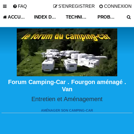
FAQ
S’ENREGISTRER
CONNEXION
ACCUEIL
INDEX DU FORUM
TECHNIQUE VIE PRATIQUE
PROBLÈME CELLULE ,PARTIE HABITABLE
Forum Camping-Car . Fourgon aménagé .
Van
Entretien et Aménagement
AMÉNAGER SON CAMPING-CAR