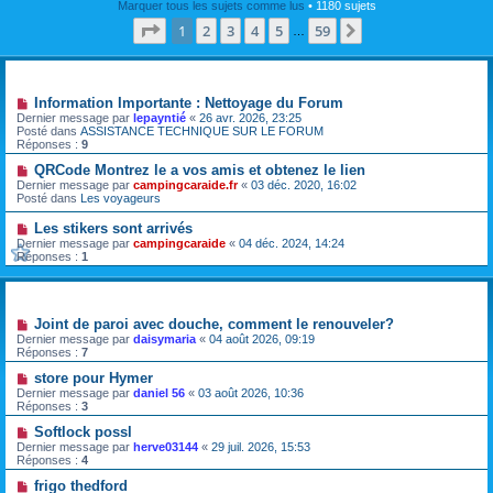
Marquer tous les sujets comme lus
• 1180 sujets
Page
1
sur
59
1
2
3
4
5
59
Suivante
…
Annonces
Information Importante : Nettoyage du Forum
Dernier message par
lepayntié
«
26 avr. 2026, 23:25
Posté dans
ASSISTANCE TECHNIQUE SUR LE FORUM
Réponses :
9
QRCode Montrez le a vos amis et obtenez le lien
Dernier message par
campingcaraide.fr
«
03 déc. 2020, 16:02
Posté dans
Les voyageurs
Les stikers sont arrivés
Dernier message par
campingcaraide
«
04 déc. 2024, 14:24
Réponses :
1
Sujets
Joint de paroi avec douche, comment le renouveler?
Dernier message par
daisymaria
«
04 août 2026, 09:19
Réponses :
7
store pour Hymer
Dernier message par
daniel 56
«
03 août 2026, 10:36
Réponses :
3
Softlock possl
Dernier message par
herve03144
«
29 juil. 2026, 15:53
Réponses :
4
frigo thedford