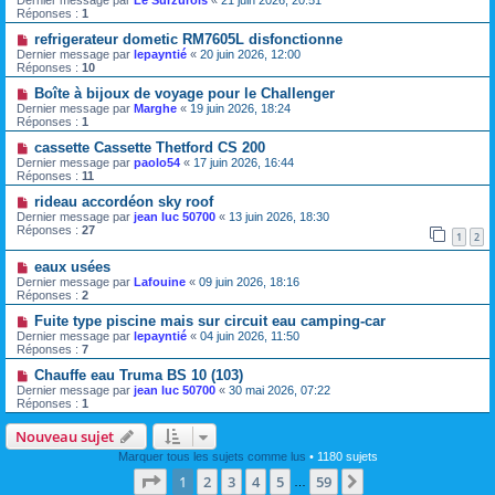
Dernier message par
Le Surzurois
«
21 juin 2026, 20:51
Réponses :
1
refrigerateur dometic RM7605L disfonctionne
Dernier message par
lepayntié
«
20 juin 2026, 12:00
Réponses :
10
Boîte à bijoux de voyage pour le Challenger
Dernier message par
Marghe
«
19 juin 2026, 18:24
Réponses :
1
cassette Cassette Thetford CS 200
Dernier message par
paolo54
«
17 juin 2026, 16:44
Réponses :
11
rideau accordéon sky roof
Dernier message par
jean luc 50700
«
13 juin 2026, 18:30
Réponses :
27
1
2
eaux usées
Dernier message par
Lafouine
«
09 juin 2026, 18:16
Réponses :
2
Fuite type piscine mais sur circuit eau camping-car
Dernier message par
lepayntié
«
04 juin 2026, 11:50
Réponses :
7
Chauffe eau Truma BS 10 (103)
Dernier message par
jean luc 50700
«
30 mai 2026, 07:22
Réponses :
1
Nouveau sujet
Marquer tous les sujets comme lus
• 1180 sujets
Page
1
sur
59
1
2
3
4
5
59
Suivante
…