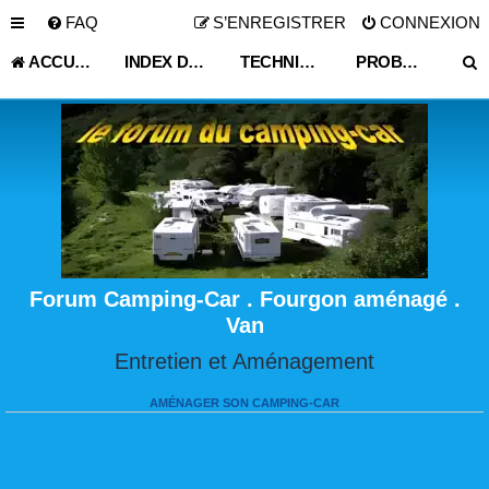
FAQ
S’ENREGISTRER
CONNEXION
ACCUEIL
INDEX DU FORUM
TECHNIQUE VIE PRATIQUE
PROBLÈME CELLULE ,PARTIE HABITABLE
Forum Camping-Car . Fourgon aménagé .
Van
Entretien et Aménagement
AMÉNAGER SON CAMPING-CAR