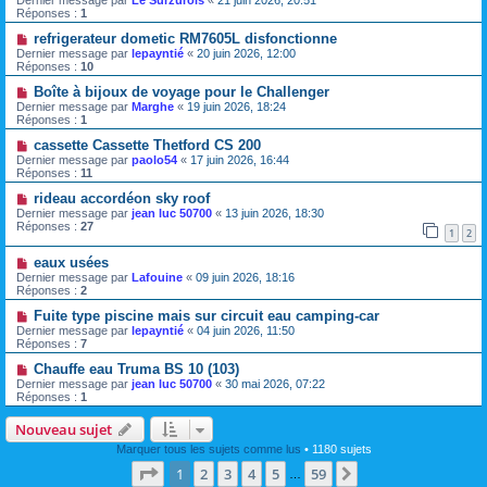
Dernier message par
Le Surzurois
«
21 juin 2026, 20:51
Réponses :
1
refrigerateur dometic RM7605L disfonctionne
Dernier message par
lepayntié
«
20 juin 2026, 12:00
Réponses :
10
Boîte à bijoux de voyage pour le Challenger
Dernier message par
Marghe
«
19 juin 2026, 18:24
Réponses :
1
cassette Cassette Thetford CS 200
Dernier message par
paolo54
«
17 juin 2026, 16:44
Réponses :
11
rideau accordéon sky roof
Dernier message par
jean luc 50700
«
13 juin 2026, 18:30
Réponses :
27
1
2
eaux usées
Dernier message par
Lafouine
«
09 juin 2026, 18:16
Réponses :
2
Fuite type piscine mais sur circuit eau camping-car
Dernier message par
lepayntié
«
04 juin 2026, 11:50
Réponses :
7
Chauffe eau Truma BS 10 (103)
Dernier message par
jean luc 50700
«
30 mai 2026, 07:22
Réponses :
1
Nouveau sujet
Marquer tous les sujets comme lus
• 1180 sujets
Page
1
sur
59
1
2
3
4
5
59
Suivante
…