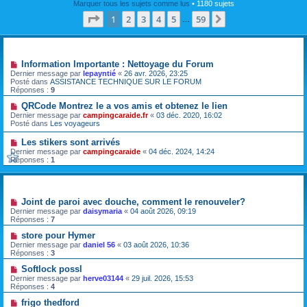
Marquer tous les sujets comme lus
• 1180 sujets
Page
1
sur
59
1
2
3
4
5
59
Suivante
…
Annonces
Information Importante : Nettoyage du Forum
Dernier message par
lepayntié
«
26 avr. 2026, 23:25
Posté dans
ASSISTANCE TECHNIQUE SUR LE FORUM
Réponses :
9
QRCode Montrez le a vos amis et obtenez le lien
Dernier message par
campingcaraide.fr
«
03 déc. 2020, 16:02
Posté dans
Les voyageurs
Les stikers sont arrivés
Dernier message par
campingcaraide
«
04 déc. 2024, 14:24
Réponses :
1
Sujets
Joint de paroi avec douche, comment le renouveler?
Dernier message par
daisymaria
«
04 août 2026, 09:19
Réponses :
7
store pour Hymer
Dernier message par
daniel 56
«
03 août 2026, 10:36
Réponses :
3
Softlock possl
Dernier message par
herve03144
«
29 juil. 2026, 15:53
Réponses :
4
frigo thedford