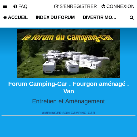
FAQ
S’ENREGISTRER
CONNEXION
ACCUEIL
INDEX DU FORUM
DIVERTIR MONDE DU LOISIR
Forum Camping-Car . Fourgon aménagé .
Van
Entretien et Aménagement
AMÉNAGER SON CAMPING-CAR