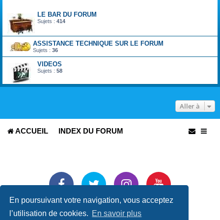
Forum
LE BAR DU FORUM
Sujets :
414
ASSISTANCE TECHNIQUE SUR LE FORUM
Sujets :
36
VIDEOS
Sujets :
58
Aller à
ACCUEIL
INDEX DU FORUM
En poursuivant votre navigation, vous acceptez
Développé par
phpBB
® Forum Software © phpBB Limited
l’utilisation de cookies.
En savoir plus
Traduit par
phpBB-fr.com