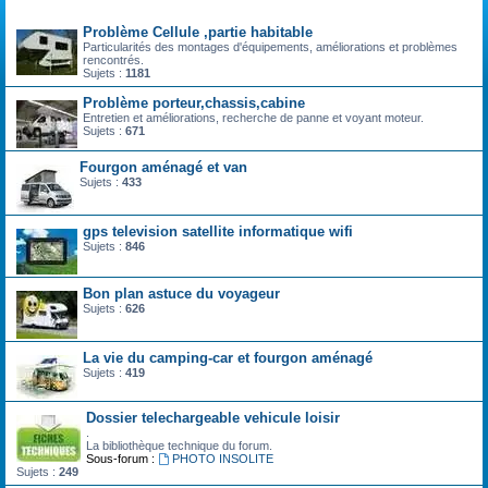
Forum
Problème Cellule ,partie habitable
Particularités des montages d'équipements, améliorations et problèmes
rencontrés.
Sujets :
1181
Problème porteur,chassis,cabine
Entretien et améliorations, recherche de panne et voyant moteur.
Sujets :
671
Fourgon aménagé et van
Sujets :
433
gps television satellite informatique wifi
Sujets :
846
Bon plan astuce du voyageur
Sujets :
626
La vie du camping-car et fourgon aménagé
Sujets :
419
Dossier telechargeable vehicule loisir
.
La bibliothèque technique du forum.
Sous-forum :
PHOTO INSOLITE
Sujets :
249