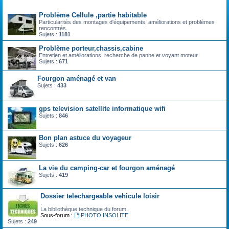
Forum
Problème Cellule ,partie habitable
Particularités des montages d'équipements, améliorations et problèmes
rencontrés.
Sujets :
1181
Problème porteur,chassis,cabine
Entretien et améliorations, recherche de panne et voyant moteur.
Sujets :
671
Fourgon aménagé et van
Sujets :
433
gps television satellite informatique wifi
Sujets :
846
Bon plan astuce du voyageur
Sujets :
626
La vie du camping-car et fourgon aménagé
Sujets :
419
Dossier telechargeable vehicule loisir
.
La bibliothèque technique du forum.
Sous-forum :
PHOTO INSOLITE
Sujets :
249