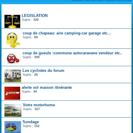
Forum
LEGISLATION
Sujets :
326
coup de chapeau: aire camping-car garage etc...
Sujets :
84
coup de gueule :commune autocaravane vendeur etc..
Sujets :
309
Les cyclistes du forum
Sujets :
26
alerte vol maison itinérante
Sujets :
44
Votre motorhome
Sujets :
327
Sondage
Sujets :
152