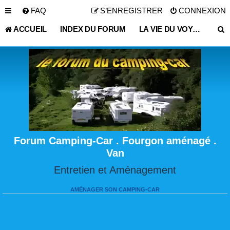
FAQ
S’ENREGISTRER
CONNEXION
ACCUEIL
INDEX DU FORUM
LA VIE DU VOYAGEUR EN CAMPING-CAR ET FOURGON AMÉNAGÉ
Forum Camping-Car . Fourgon aménagé .
Van
Entretien et Aménagement
AMÉNAGER SON CAMPING-CAR