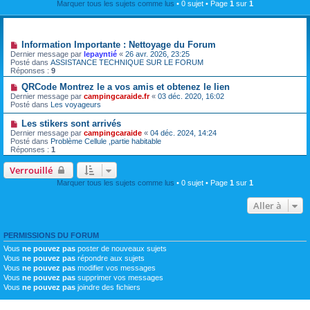
Marquer tous les sujets comme lus
• 0 sujet • Page
1
sur
1
Annonces
Information Importante : Nettoyage du Forum
Dernier message par
lepayntié
«
26 avr. 2026, 23:25
Posté dans
ASSISTANCE TECHNIQUE SUR LE FORUM
Réponses :
9
QRCode Montrez le a vos amis et obtenez le lien
Dernier message par
campingcaraide.fr
«
03 déc. 2020, 16:02
Posté dans
Les voyageurs
Les stikers sont arrivés
Dernier message par
campingcaraide
«
04 déc. 2024, 14:24
Posté dans
Problème Cellule ,partie habitable
Réponses :
1
Verrouillé
Marquer tous les sujets comme lus
• 0 sujet • Page
1
sur
1
Aller à
PERMISSIONS DU FORUM
Vous
ne pouvez pas
poster de nouveaux sujets
Vous
ne pouvez pas
répondre aux sujets
Vous
ne pouvez pas
modifier vos messages
Vous
ne pouvez pas
supprimer vos messages
Vous
ne pouvez pas
joindre des fichiers