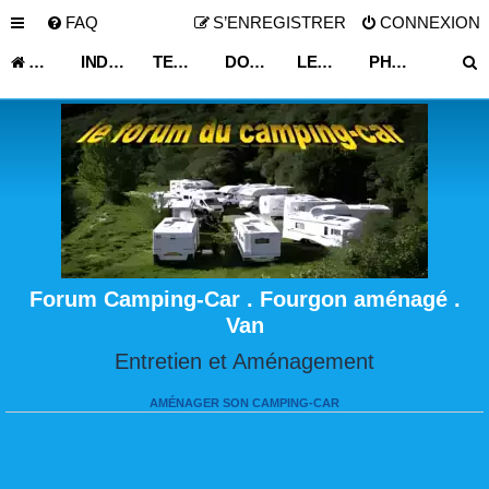
FAQ
S’ENREGISTRER
CONNEXION
ACCUEIL
INDEX DU FORUM
TECHNIQUE VIE PRATIQUE
DOSSIER TELECHARGEABLE VEHICULE LOISIR
LES TUTOS EN VIDÉOS !!!
PHOTO INSOLITE
Forum Camping-Car . Fourgon aménagé .
Van
Entretien et Aménagement
AMÉNAGER SON CAMPING-CAR