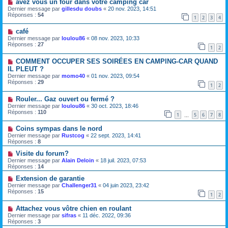
avez vous un four dans votre camping car
Dernier message par
gillesdu doubs
«
20 nov. 2023, 14:51
Réponses :
54
1
2
3
4
café
Dernier message par
loulou86
«
08 nov. 2023, 10:33
Réponses :
27
1
2
COMMENT OCCUPER SES SOIRÉES EN CAMPING-CAR QUAND
IL PLEUT ?
Dernier message par
momo40
«
01 nov. 2023, 09:54
Réponses :
29
1
2
Rouler... Gaz ouvert ou fermé ?
Dernier message par
loulou86
«
30 oct. 2023, 18:46
Réponses :
110
1
5
6
7
8
…
Coins sympas dans le nord
Dernier message par
Rustcog
«
22 sept. 2023, 14:41
Réponses :
8
Visite du forum?
Dernier message par
Alain Deloin
«
18 juil. 2023, 07:53
Réponses :
14
Extension de garantie
Dernier message par
Challenger31
«
04 juin 2023, 23:42
Réponses :
15
1
2
Attachez vous vôtre chien en roulant
Dernier message par
sifras
«
11 déc. 2022, 09:36
Réponses :
3