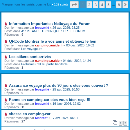
Page
1
sur
8
1
2
3
4
5
8
Marquer tous les sujets comme lus
• 152 sujets
…
Annonces
Information Importante : Nettoyage du Forum
Dernier message par
lepayntié
«
26 avr. 2026, 23:25
Posté dans
ASSISTANCE TECHNIQUE SUR LE FORUM
Réponses :
9
QRCode Montrez le a vos amis et obtenez le lien
Dernier message par
campingcaraide.fr
«
03 déc. 2020, 16:02
Posté dans
Les voyageurs
Les stikers sont arrivés
Dernier message par
campingcaraide
«
04 déc. 2024, 14:24
Posté dans
Problème Cellule ,partie habitable
Réponses :
1
Sujets
Assurance voyage plus de 90 jours etes-vous couvert ?
Dernier message par
lepayntié
«
25 avr. 2025, 10:58
Réponses :
9
Panne en camping-car etes vous bien reçu !!!
Dernier message par
lepayntié
«
16 janv. 2026, 12:02
Réponses :
11
vitesse en camping-car
Dernier message par
Maristof
«
17 avr. 2024, 06:01
Réponses :
27
1
2