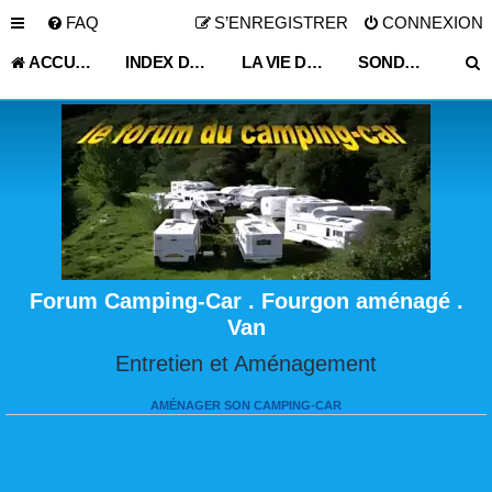
FAQ
S’ENREGISTRER
CONNEXION
ACCUEIL
INDEX DU FORUM
LA VIE DU VOYAGEUR EN CAMPING-CAR ET FOURGON AMÉNAGÉ
SONDAGE
Forum Camping-Car . Fourgon aménagé .
Van
Entretien et Aménagement
AMÉNAGER SON CAMPING-CAR