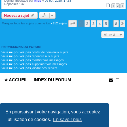
Dernier message par
hfpp
«
09 oct. 2020, 17:33
Réponses :
32
1
2
3
Nouveau sujet
Page
1
sur
8
1
2
3
4
5
8
Marquer tous les sujets comme lus
• 152 sujets
…
Aller à
PERMISSIONS DU FORUM
Vous
ne pouvez pas
poster de nouveaux sujets
Vous
ne pouvez pas
répondre aux sujets
Vous
ne pouvez pas
modifier vos messages
Vous
ne pouvez pas
supprimer vos messages
Vous
ne pouvez pas
joindre des fichiers
ACCUEIL
INDEX DU FORUM
En poursuivant votre navigation, vous acceptez
l’utilisation de cookies.
En savoir plus
Développé par
phpBB
® Forum Software © phpBB Limited