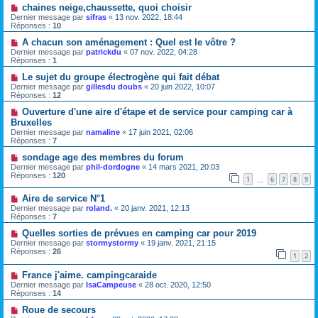
chaines neige,chaussette, quoi choisir
Dernier message par
sifras
«
13 nov. 2022, 18:44
Réponses :
10
A chacun son aménagement : Quel est le vôtre ?
Dernier message par
patrickdu
«
07 nov. 2022, 04:28
Réponses :
1
Le sujet du groupe électrogène qui fait débat
Dernier message par
gillesdu doubs
«
20 juin 2022, 10:07
Réponses :
12
Ouverture d'une aire d'étape et de service pour camping car à
Bruxelles
Dernier message par
namaline
«
17 juin 2021, 02:06
Réponses :
7
sondage age des membres du forum
Dernier message par
phil-dordogne
«
14 mars 2021, 20:03
Réponses :
120
1
6
7
8
9
…
Aire de service N°1
Dernier message par
roland.
«
20 janv. 2021, 12:13
Réponses :
7
Quelles sorties de prévues en camping car pour 2019
Dernier message par
stormystormy
«
19 janv. 2021, 21:15
Réponses :
26
1
2
France j'aime. campingcaraide
Dernier message par
IsaCampeuse
«
28 oct. 2020, 12:50
Réponses :
14
Roue de secours