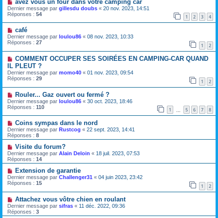
avez vous un four dans votre camping car
Dernier message par
gillesdu doubs
«
20 nov. 2023, 14:51
Réponses :
54
1
2
3
4
café
Dernier message par
loulou86
«
08 nov. 2023, 10:33
Réponses :
27
1
2
COMMENT OCCUPER SES SOIRÉES EN CAMPING-CAR QUAND
IL PLEUT ?
Dernier message par
momo40
«
01 nov. 2023, 09:54
Réponses :
29
1
2
Rouler... Gaz ouvert ou fermé ?
Dernier message par
loulou86
«
30 oct. 2023, 18:46
Réponses :
110
1
5
6
7
8
…
Coins sympas dans le nord
Dernier message par
Rustcog
«
22 sept. 2023, 14:41
Réponses :
8
Visite du forum?
Dernier message par
Alain Deloin
«
18 juil. 2023, 07:53
Réponses :
14
Extension de garantie
Dernier message par
Challenger31
«
04 juin 2023, 23:42
Réponses :
15
1
2
Attachez vous vôtre chien en roulant
Dernier message par
sifras
«
11 déc. 2022, 09:36
Réponses :
3