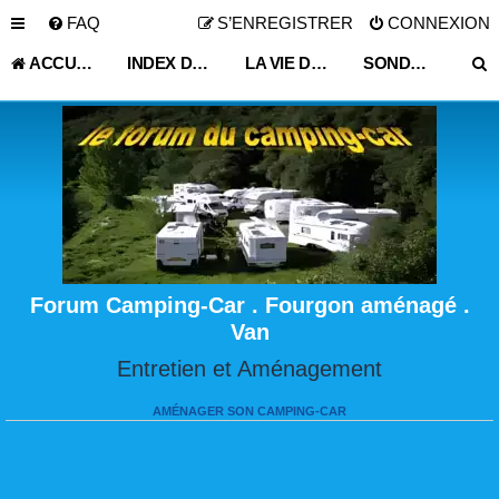
FAQ
S’ENREGISTRER
CONNEXION
ACCUEIL
INDEX DU FORUM
LA VIE DU VOYAGEUR EN CAMPING-CAR ET FOURGON AMÉNAGÉ
SONDAGE
Forum Camping-Car . Fourgon aménagé .
Van
Entretien et Aménagement
AMÉNAGER SON CAMPING-CAR