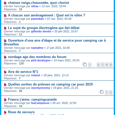
chaines neige,chaussette, quoi choisir
Dernier message par
sifras
«
13 nov. 2022, 18:44
Réponses :
10
A chacun son aménagement : Quel est le vôtre ?
Dernier message par
patrickdu
«
07 nov. 2022, 04:28
Réponses :
1
Le sujet du groupe électrogène qui fait débat
Dernier message par
gillesdu doubs
«
20 juin 2022, 10:07
Réponses :
12
Ouverture d'une aire d'étape et de service pour camping car à
Bruxelles
Dernier message par
namaline
«
17 juin 2021, 02:06
Réponses :
7
sondage age des membres du forum
Dernier message par
phil-dordogne
«
14 mars 2021, 20:03
Réponses :
120
1
6
7
8
9
…
Aire de service N°1
Dernier message par
roland.
«
20 janv. 2021, 12:13
Réponses :
7
Quelles sorties de prévues en camping car pour 2019
Dernier message par
stormystormy
«
19 janv. 2021, 21:15
Réponses :
26
1
2
France j'aime. campingcaraide
Dernier message par
IsaCampeuse
«
28 oct. 2020, 12:50
Réponses :
14
Roue de secours