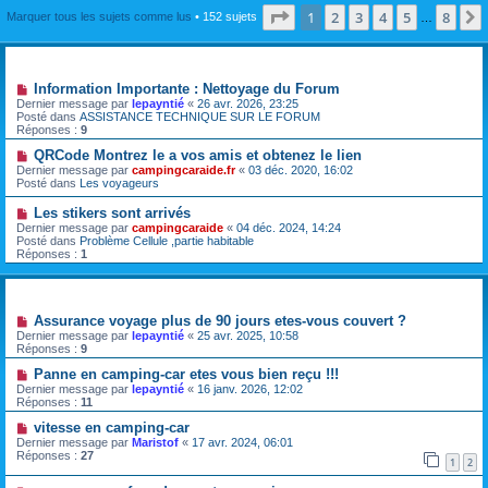
Page
1
sur
8
1
2
3
4
5
8
Marquer tous les sujets comme lus
• 152 sujets
…
Annonces
Information Importante : Nettoyage du Forum
Dernier message par
lepayntié
«
26 avr. 2026, 23:25
Posté dans
ASSISTANCE TECHNIQUE SUR LE FORUM
Réponses :
9
QRCode Montrez le a vos amis et obtenez le lien
Dernier message par
campingcaraide.fr
«
03 déc. 2020, 16:02
Posté dans
Les voyageurs
Les stikers sont arrivés
Dernier message par
campingcaraide
«
04 déc. 2024, 14:24
Posté dans
Problème Cellule ,partie habitable
Réponses :
1
Sujets
Assurance voyage plus de 90 jours etes-vous couvert ?
Dernier message par
lepayntié
«
25 avr. 2025, 10:58
Réponses :
9
Panne en camping-car etes vous bien reçu !!!
Dernier message par
lepayntié
«
16 janv. 2026, 12:02
Réponses :
11
vitesse en camping-car
Dernier message par
Maristof
«
17 avr. 2024, 06:01
Réponses :
27
1
2