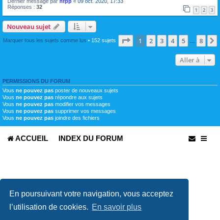
Dernier message par
hfpp
«
09 oct. 2020, 17:33
Réponses :
32
1
2
3
Nouveau sujet
Page
1
sur
8
1
2
3
4
5
8
Marquer tous les sujets comme lus
• 152 sujets
…
Aller à
PERMISSIONS DU FORUM
Vous
ne pouvez pas
poster de nouveaux sujets
Vous
ne pouvez pas
répondre aux sujets
Vous
ne pouvez pas
modifier vos messages
Vous
ne pouvez pas
supprimer vos messages
Vous
ne pouvez pas
joindre des fichiers
ACCUEIL
INDEX DU FORUM
En poursuivant votre navigation, vous acceptez
l’utilisation de cookies.
En savoir plus
Développé par
phpBB
® Forum Software © phpBB Limited