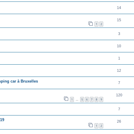
14
15
1
2
3
10
1
12
mping car à Bruxelles
7
120
1
5
6
7
8
9
…
7
019
26
1
2