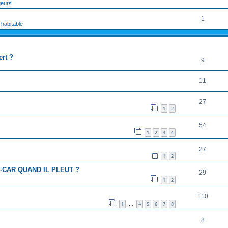
geurs
1
 habitable
RÉPONSES
ert ?
9
11
27
1
2
54
1
2
3
4
27
1
2
CAR QUAND IL PLEUT ?
29
1
2
110
1
4
5
6
7
8
…
8