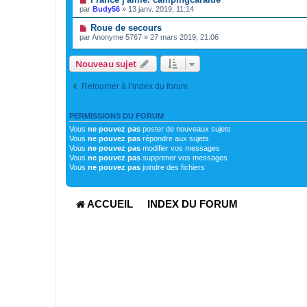
par
Budy56
»
13 janv. 2019, 11:14
Roue de secours
par
Anonyme 5767
»
27 mars 2019, 21:06
Nouveau sujet
Retourner à l’index du forum
PERMISSIONS DU FORUM
Vous
ne pouvez pas
poster de nouveaux sujets
Vous
ne pouvez pas
répondre aux sujets
Vous
ne pouvez pas
modifier vos messages
Vous
ne pouvez pas
supprimer vos messages
Vous
ne pouvez pas
joindre des fichiers
ACCUEIL
INDEX DU FORUM