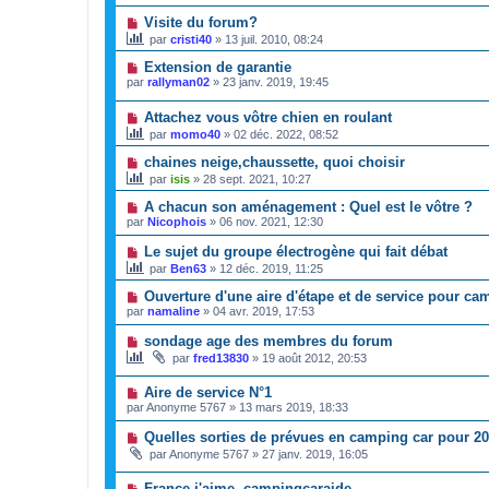
Visite du forum?
par
cristi40
»
13 juil. 2010, 08:24
Extension de garantie
par
rallyman02
»
23 janv. 2019, 19:45
Attachez vous vôtre chien en roulant
par
momo40
»
02 déc. 2022, 08:52
chaines neige,chaussette, quoi choisir
par
isis
»
28 sept. 2021, 10:27
A chacun son aménagement : Quel est le vôtre ?
par
Nicophois
»
06 nov. 2021, 12:30
Le sujet du groupe électrogène qui fait débat
par
Ben63
»
12 déc. 2019, 11:25
Ouverture d'une aire d'étape et de service pour ca
par
namaline
»
04 avr. 2019, 17:53
sondage age des membres du forum
par
fred13830
»
19 août 2012, 20:53
Aire de service N°1
par
Anonyme 5767
»
13 mars 2019, 18:33
Quelles sorties de prévues en camping car pour 2
par
Anonyme 5767
»
27 janv. 2019, 16:05
France j'aime. campingcaraide