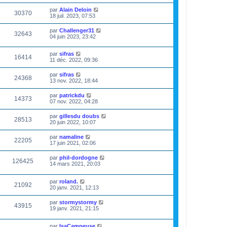
par
Alain Deloin
30370
18 juil. 2023, 07:53
par
Challenger31
32643
04 juin 2023, 23:42
par
sifras
16414
11 déc. 2022, 09:36
par
sifras
24368
13 nov. 2022, 18:44
par
patrickdu
14373
07 nov. 2022, 04:28
par
gillesdu doubs
28513
20 juin 2022, 10:07
par
namaline
22205
17 juin 2021, 02:06
par
phil-dordogne
126425
14 mars 2021, 20:03
par
roland.
21092
20 janv. 2021, 12:13
par
stormystormy
43915
19 janv. 2021, 21:15
par
IsaCampeuse