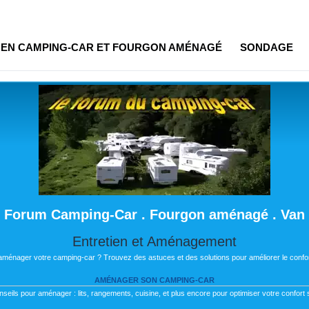
R EN CAMPING-CAR ET FOURGON AMÉNAGÉ
SONDAGE
Forum Camping-Car . Fourgon aménagé . Van
Entretien et Aménagement
 aménager votre camping-car ? Trouvez des astuces et des solutions pour améliorer le confor
AMÉNAGER SON CAMPING-CAR
nseils pour aménager : lits, rangements, cuisine, et plus encore pour optimiser votre confort s