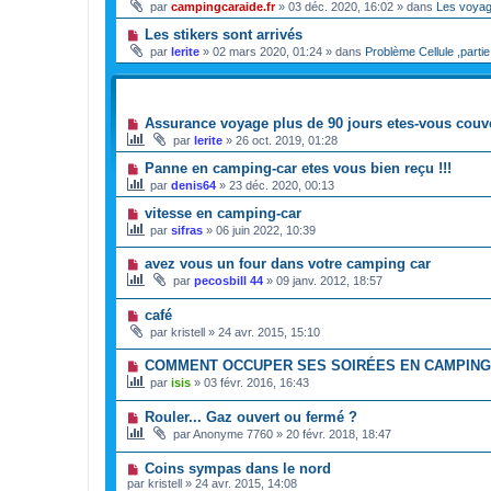
par
campingcaraide.fr
»
03 déc. 2020, 16:02
» dans
Les voya
Les stikers sont arrivés
par
lerite
»
02 mars 2020, 01:24
» dans
Problème Cellule ,partie
SUJETS
Assurance voyage plus de 90 jours etes-vous couv
par
lerite
»
26 oct. 2019, 01:28
Panne en camping-car etes vous bien reçu !!!
par
denis64
»
23 déc. 2020, 00:13
vitesse en camping-car
par
sifras
»
06 juin 2022, 10:39
avez vous un four dans votre camping car
par
pecosbill 44
»
09 janv. 2012, 18:57
café
par
kristell
»
24 avr. 2015, 15:10
COMMENT OCCUPER SES SOIRÉES EN CAMPING-
par
isis
»
03 févr. 2016, 16:43
Rouler... Gaz ouvert ou fermé ?
par
Anonyme 7760
»
20 févr. 2018, 18:47
Coins sympas dans le nord
par
kristell
»
24 avr. 2015, 14:08