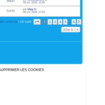
29437
28 oct. 2020, 12:50
par
hfpp
51410
09 oct. 2020, 17:33
Page
1
sur
8
1
2
3
4
5
8
Suivante
ujets comme lus
• 152 sujets
…
Aller à
SUPPRIMER LES COOKIES
Heures au format
UTC+02:00