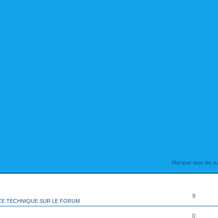
rcher
echerche avancée
Marquer tous les s
RÉPONSES
9
CE TECHNIQUE SUR LE FORUM
0