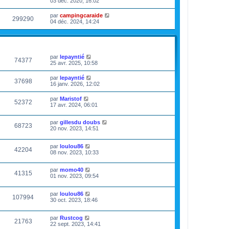
03 déc. 2020, 16:02
par
campingcaraide
299290
04 déc. 2024, 14:24
VUES
DERNIER MESSAGE
par
lepayntié
74377
25 avr. 2025, 10:58
par
lepayntié
37698
16 janv. 2026, 12:02
par
Maristof
52372
17 avr. 2024, 06:01
par
gillesdu doubs
68723
20 nov. 2023, 14:51
par
loulou86
42204
08 nov. 2023, 10:33
par
momo40
41315
01 nov. 2023, 09:54
par
loulou86
107994
30 oct. 2023, 18:46
par
Rustcog
21763
22 sept. 2023, 14:41