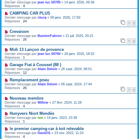
Dernier message par
jean luc 50700
«
14 janv. 2026, 09:36
Réponses :
4
CAMPING CAR PLUS
Dernier message par
clucq
«
09 janv. 2026, 17:50
Réponses :
24
1
2
Crevaison
Dernier message par
BastienFabron
«
21 juil. 2025, 20:21
Réponses :
25
1
2
Midi 13 Lançon de provence
Dernier message par
jean luc 50700
«
28 janv. 2025, 18:52
Réponses :
1
Garage Fiat à Cousset (88 )
Dernier message par
Alain Deloin
«
26 sept. 2024, 08:51
Réponses :
12
Remplacement pneu
Dernier message par
Alain Deloin
«
05 sept. 2024, 17:44
Réponses :
26
1
2
Nouveau membre
Dernier message par
Willow
«
27 févr. 2024, 11:28
Réponses :
4
Hunyvers Niort Mendès
Dernier message par
isis
«
14 janv. 2023, 23:38
Réponses :
1
le premier camping-car à toit relevable
Dernier message par
David31
«
23 nov. 2022, 11:24
Réponses :
4