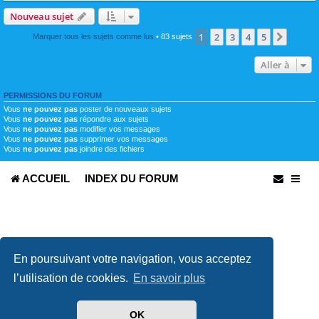
Nouveau sujet
1
2
3
4
5
Suivan
Marquer tous les sujets comme lus
• 83 sujets
Aller à
PERMISSIONS DU FORUM
Vous
ne pouvez pas
poster de nouveaux sujets
Vous
ne pouvez pas
répondre aux sujets
Vous
ne pouvez pas
modifier vos messages
Vous
ne pouvez pas
supprimer vos messages
Vous
ne pouvez pas
joindre des fichiers
ACCUEIL
INDEX DU FORUM
En poursuivant votre navigation, vous acceptez
l’utilisation de cookies.
En savoir plus
Développé par
phpBB
® Forum Software © phpBB Limited
Traduit par
phpBB-fr.com
OK
Confidentialité
|
Conditions