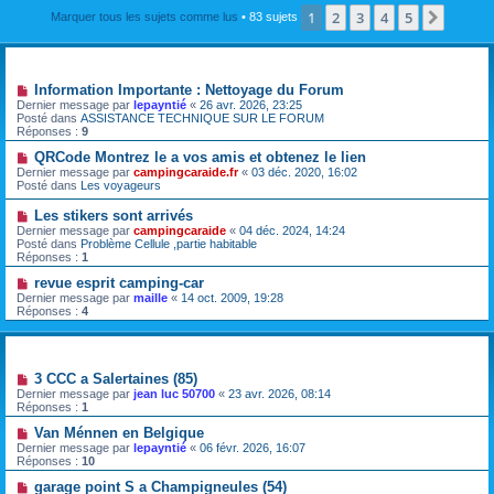
1
2
3
4
5
Suivan
Marquer tous les sujets comme lus
• 83 sujets
Annonces
Information Importante : Nettoyage du Forum
Dernier message par
lepayntié
«
26 avr. 2026, 23:25
Posté dans
ASSISTANCE TECHNIQUE SUR LE FORUM
Réponses :
9
QRCode Montrez le a vos amis et obtenez le lien
Dernier message par
campingcaraide.fr
«
03 déc. 2020, 16:02
Posté dans
Les voyageurs
Les stikers sont arrivés
Dernier message par
campingcaraide
«
04 déc. 2024, 14:24
Posté dans
Problème Cellule ,partie habitable
Réponses :
1
revue esprit camping-car
Dernier message par
maille
«
14 oct. 2009, 19:28
Réponses :
4
Sujets
3 CCC a Salertaines (85)
Dernier message par
jean luc 50700
«
23 avr. 2026, 08:14
Réponses :
1
Van Ménnen en Belgique
Dernier message par
lepayntié
«
06 févr. 2026, 16:07
Réponses :
10
garage point S a Champigneules (54)