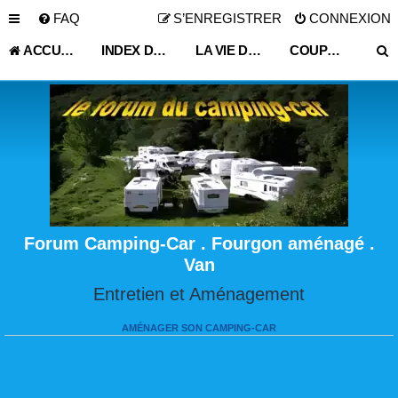
FAQ
S’ENREGISTRER
CONNEXION
ACCUEIL
INDEX DU FORUM
LA VIE DU VOYAGEUR EN CAMPING-CAR ET FOURGON AMÉNAGÉ
COUP DE CHAPEAU: AIRE CAMPING-CAR GARAGE ETC...
Forum Camping-Car . Fourgon aménagé .
Van
Entretien et Aménagement
AMÉNAGER SON CAMPING-CAR