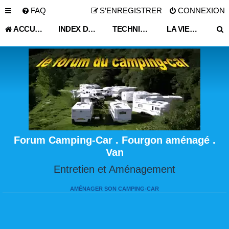
FAQ
S’ENREGISTRER
CONNEXION
ACCUEIL
INDEX DU FORUM
TECHNIQUE VIE PRATIQUE
LA VIE DU CAMPING-CAR ET FOURGON AMÉNAGÉ
Forum Camping-Car . Fourgon aménagé .
Van
Entretien et Aménagement
AMÉNAGER SON CAMPING-CAR