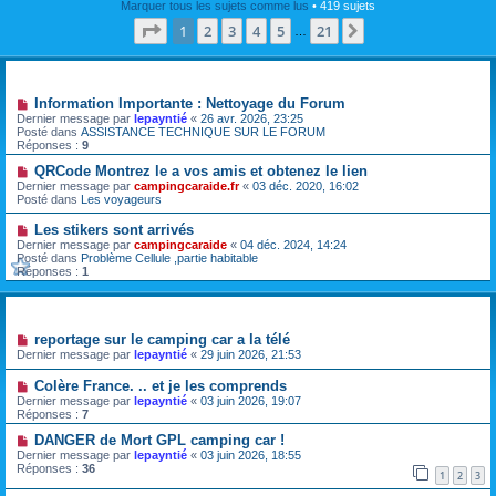
Marquer tous les sujets comme lus
• 419 sujets
Page
1
sur
21
1
2
3
4
5
21
Suivante
…
Annonces
Information Importante : Nettoyage du Forum
Dernier message par
lepayntié
«
26 avr. 2026, 23:25
Posté dans
ASSISTANCE TECHNIQUE SUR LE FORUM
Réponses :
9
QRCode Montrez le a vos amis et obtenez le lien
Dernier message par
campingcaraide.fr
«
03 déc. 2020, 16:02
Posté dans
Les voyageurs
Les stikers sont arrivés
Dernier message par
campingcaraide
«
04 déc. 2024, 14:24
Posté dans
Problème Cellule ,partie habitable
Réponses :
1
Sujets
reportage sur le camping car a la télé
Dernier message par
lepayntié
«
29 juin 2026, 21:53
Colère France. .. et je les comprends
Dernier message par
lepayntié
«
03 juin 2026, 19:07
Réponses :
7
DANGER de Mort GPL camping car !
Dernier message par
lepayntié
«
03 juin 2026, 18:55
Réponses :
36
1
2
3