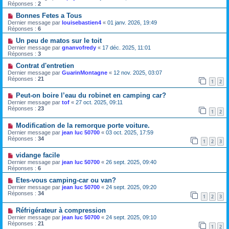
Réponses :
2
Bonnes Fetes a Tous
Dernier message par
louisebastien4
«
01 janv. 2026, 19:49
Réponses :
6
Un peu de matos sur le toit
Dernier message par
gnanvofredy
«
17 déc. 2025, 11:01
Réponses :
3
Contrat d'entretien
Dernier message par
GuarinMontagne
«
12 nov. 2025, 03:07
Réponses :
21
1
2
Peut-on boire l’eau du robinet en camping car?
Dernier message par
tof
«
27 oct. 2025, 09:11
Réponses :
23
1
2
Modification de la remorque porte voiture.
Dernier message par
jean luc 50700
«
03 oct. 2025, 17:59
Réponses :
34
1
2
3
vidange facile
Dernier message par
jean luc 50700
«
26 sept. 2025, 09:40
Réponses :
6
Etes-vous camping-car ou van?
Dernier message par
jean luc 50700
«
24 sept. 2025, 09:20
Réponses :
34
1
2
3
Réfrigérateur à compression
Dernier message par
jean luc 50700
«
24 sept. 2025, 09:10
Réponses :
21
1
2