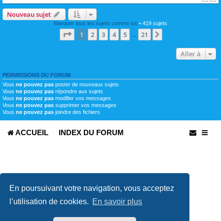
Nouveau sujet
Marquer tous les sujets comme lus
• 419 sujets
Page
1
sur
21
1
2
3
4
5
21
Suivante
…
Aller à
PERMISSIONS DU FORUM
Vous
ne pouvez pas
poster de nouveaux sujets
Vous
ne pouvez pas
répondre aux sujets
Vous
ne pouvez pas
modifier vos messages
Vous
ne pouvez pas
supprimer vos messages
Vous
ne pouvez pas
joindre des fichiers
ACCUEIL
INDEX DU FORUM
En poursuivant votre navigation, vous acceptez
l’utilisation de cookies.
En savoir plus
Développé par
phpBB
® Forum Software © phpBB Limited
Traduit par
phpBB-fr.com