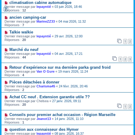
climatisation cabine automatique
Dernier message par
lepayntié
«
03 juin 2026, 18:46
Réponses :
12
ancien camping-car
Dernier message par
MarineZZ33
«
04 mai 2026, 11:32
Réponses :
7
Talkie walkie
Dernier message par
lepayntié
«
29 avr. 2026, 12:00
Réponses :
20
1
2
Marché du neuf
Dernier message par
lepayntié
«
04 avr. 2026, 17:21
Réponses :
44
1
2
3
Retour d'expérience sur ma dernière parka grand froid
Dernier message par
Van O Gure
«
19 mars 2026, 11:24
Réponses :
4
Pièces détachées à donner
Dernier message par
Charisma45
«
24 févr. 2026, 20:46
Réponses :
2
Achat CC neuf . Extension garantie utile ??
Dernier message par
Chelsea
«
27 janv. 2026, 09:11
Réponses :
20
1
2
Conseils pour premier achat occasion - Région Marseille
Dernier message par
Jeanot13
«
14 janv. 2026, 11:10
Réponses :
1
question aux connaisseur des Hymer
Dernier message par
lepayntié
«
08 janv. 2026, 16:37