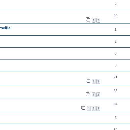
2
20
1
2
seille
1
2
6
3
21
1
2
23
1
2
34
1
2
3
6
34