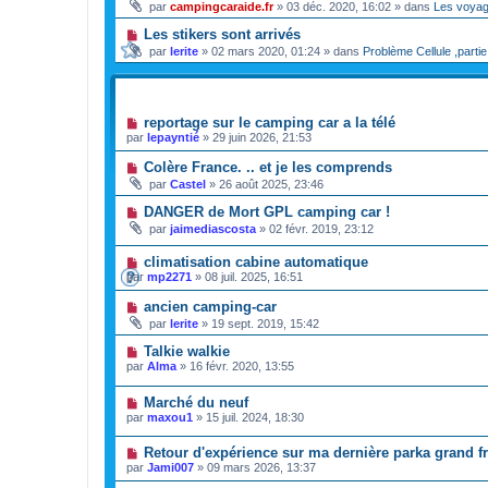
par
campingcaraide.fr
»
03 déc. 2020, 16:02
» dans
Les voya
Les stikers sont arrivés
par
lerite
»
02 mars 2020, 01:24
» dans
Problème Cellule ,partie
SUJETS
reportage sur le camping car a la télé
par
lepayntié
»
29 juin 2026, 21:53
Colère France. .. et je les comprends
par
Castel
»
26 août 2025, 23:46
DANGER de Mort GPL camping car !
par
jaimediascosta
»
02 févr. 2019, 23:12
climatisation cabine automatique
par
mp2271
»
08 juil. 2025, 16:51
ancien camping-car
par
lerite
»
19 sept. 2019, 15:42
Talkie walkie
par
Alma
»
16 févr. 2020, 13:55
Marché du neuf
par
maxou1
»
15 juil. 2024, 18:30
Retour d'expérience sur ma dernière parka grand f
par
Jami007
»
09 mars 2026, 13:37