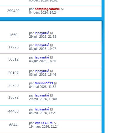
03 déc. 2020, 16:02
par
campingcaraide
299430
04 déc. 2024, 14:24
VUES
DERNIER MESSAGE
par
lepayntié
1650
29 juin 2026, 21:53
par
lepayntié
17225
03 juin 2026, 19:07
par
lepayntié
50512
03 juin 2026, 18:55
par
lepayntié
20107
03 juin 2026, 18:46
par
MarineZZ33
23763
04 mai 2026, 11:32
par
lepayntié
18672
29 avr. 2026, 12:00
par
lepayntié
44408
04 avr. 2026, 17:21
par
Van O Gure
6844
19 mars 2026, 11:24