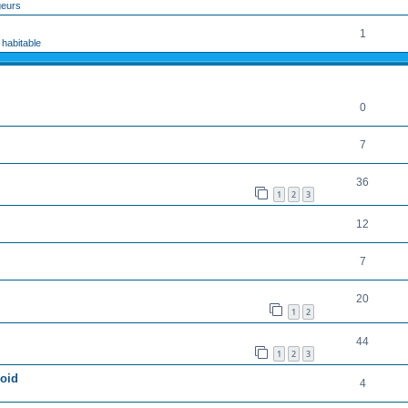
geurs
1
 habitable
RÉPONSES
0
7
36
1
2
3
12
7
20
1
2
44
1
2
3
roid
4