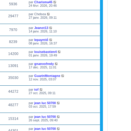
par
Charisma45
5936
24 févr. 2026, 20:46
par
Chelsea
29477
27 janv. 2026, 09:11
par
Jeanot13
7970
14 janv. 2026, 11:10
par
lepayntié
8239
08 janv. 2026, 16:37
par
louisebastien4
14200
01 janv. 2026, 19:49
par
gnanvofredy
13091
17 déc. 2025, 11:01
par
GuarinMontagne
35030
12 nov. 2025, 03:07
par
tof
44272
27 oct. 2025, 09:11
par
jean luc 50700
48277
03 oct. 2025, 17:59
par
jean luc 50700
15314
26 sept. 2025, 09:40
par
jean luc 50700
44301