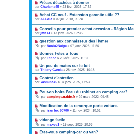
Pièces détachées à donner
par
Charisma45
»
23 févr. 2026, 17:32
Achat CC neuf . Extension garantie utile ??
par
ALLAIX
»
02 juil. 2018, 09:20
Conseils pour premier achat occasion - Région Mar
par
jmb13
»
13 janv. 2026, 02:35
question aux connaisseur des Hymer
par
Boule2Neige
»
07 janv. 2026, 11:50
Bonnes Fetes a Tous
par
Echec
»
20 déc. 2025, 11:37
Un peu de matos sur le toit
par
Thierry Garcia
»
28 nov. 2025, 10:16
Contrat d'entretien
par
Yasmine45
»
04 janv. 2025, 17:53
Peut-on boire l’eau du robinet en camping car?
par
campingcaraide.fr
»
29 mars 2022, 09:45
Modification de la remorque porte voiture.
par
jean luc 50700
»
11 nov. 2024, 10:51
vidange facile
par
maxou1
»
19 sept. 2025, 20:55
Etes-vous camping-car ou van?