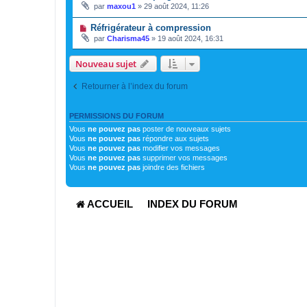
par
maxou1
»
29 août 2024, 11:26
Réfrigérateur à compression
par
Charisma45
»
19 août 2024, 16:31
Nouveau sujet
Retourner à l’index du forum
PERMISSIONS DU FORUM
Vous
ne pouvez pas
poster de nouveaux sujets
Vous
ne pouvez pas
répondre aux sujets
Vous
ne pouvez pas
modifier vos messages
Vous
ne pouvez pas
supprimer vos messages
Vous
ne pouvez pas
joindre des fichiers
ACCUEIL
INDEX DU FORUM