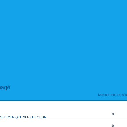
nagé
rcher
echerche avancée
Marquer tous les su
RÉPONSES
9
CE TECHNIQUE SUR LE FORUM
0