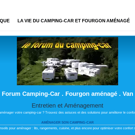
IQUE
LA VIE DU CAMPING-CAR ET FOURGON AMÉNAGÉ
Forum Camping-Car . Fourgon aménagé . Van
Entretien et Aménagement
 aménager votre camping-car ? Trouvez des astuces et des solutions pour améliorer le confor
AMÉNAGER SON CAMPING-CAR
nseils pour aménager : lits, rangements, cuisine, et plus encore pour optimiser votre confort s