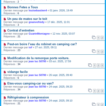
Réponses :
2
Bonnes Fetes a Tous
Dernier message par
louisebastien4
«
01 janv. 2026, 19:49
Réponses :
6
Un peu de matos sur le toit
Dernier message par
gnanvofredy
«
17 déc. 2025, 11:01
Réponses :
3
Contrat d'entretien
Dernier message par
GuarinMontagne
«
12 nov. 2025, 03:07
Réponses :
21
1
2
Peut-on boire l’eau du robinet en camping car?
Dernier message par
tof
«
27 oct. 2025, 09:11
Réponses :
23
1
2
Modification de la remorque porte voiture.
Dernier message par
jean luc 50700
«
03 oct. 2025, 17:59
Réponses :
34
1
2
3
vidange facile
Dernier message par
jean luc 50700
«
26 sept. 2025, 09:40
Réponses :
6
Etes-vous camping-car ou van?
Dernier message par
jean luc 50700
«
24 sept. 2025, 09:20
Réponses :
34
1
2
3
Réfrigérateur à compression
Dernier message par
jean luc 50700
«
24 sept. 2025, 09:10
Réponses :
21
1
2