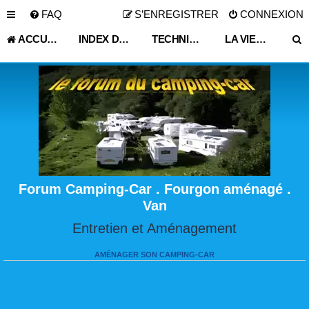
FAQ
S’ENREGISTRER
CONNEXION
ACCUEIL
INDEX DU FORUM
TECHNIQUE VIE PRATIQUE
LA VIE DU CAMPING-CAR ET FOURGON AMÉNAGÉ
Forum Camping-Car . Fourgon aménagé .
Van
Entretien et Aménagement
AMÉNAGER SON CAMPING-CAR