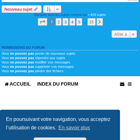
Nouveau sujet
Marquer tous les sujets comme lus
• 419 sujets
Page
1
sur
21
1
2
3
4
5
21
Suivante
…
Aller à
PERMISSIONS DU FORUM
Vous
ne pouvez pas
poster de nouveaux sujets
Vous
ne pouvez pas
répondre aux sujets
Vous
ne pouvez pas
modifier vos messages
Vous
ne pouvez pas
supprimer vos messages
Vous
ne pouvez pas
joindre des fichiers
ACCUEIL
INDEX DU FORUM
En poursuivant votre navigation, vous acceptez
l’utilisation de cookies.
En savoir plus
Développé par
phpBB
® Forum Software © phpBB Limited
Traduit par
phpBB-fr.com