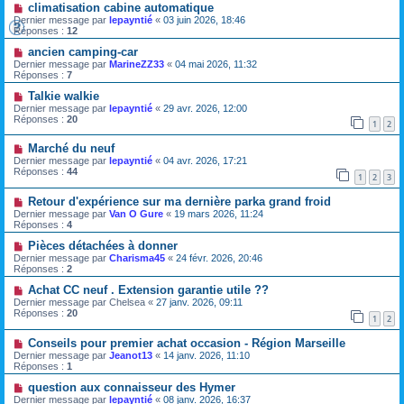
climatisation cabine automatique
Dernier message par
lepayntié
«
03 juin 2026, 18:46
Réponses :
12
ancien camping-car
Dernier message par
MarineZZ33
«
04 mai 2026, 11:32
Réponses :
7
Talkie walkie
Dernier message par
lepayntié
«
29 avr. 2026, 12:00
Réponses :
20
1
2
Marché du neuf
Dernier message par
lepayntié
«
04 avr. 2026, 17:21
Réponses :
44
1
2
3
Retour d'expérience sur ma dernière parka grand froid
Dernier message par
Van O Gure
«
19 mars 2026, 11:24
Réponses :
4
Pièces détachées à donner
Dernier message par
Charisma45
«
24 févr. 2026, 20:46
Réponses :
2
Achat CC neuf . Extension garantie utile ??
Dernier message par
Chelsea
«
27 janv. 2026, 09:11
Réponses :
20
1
2
Conseils pour premier achat occasion - Région Marseille
Dernier message par
Jeanot13
«
14 janv. 2026, 11:10
Réponses :
1
question aux connaisseur des Hymer
Dernier message par
lepayntié
«
08 janv. 2026, 16:37