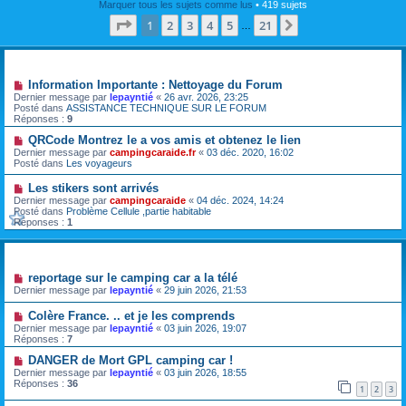
Marquer tous les sujets comme lus
• 419 sujets
Page
1
sur
21
1
2
3
4
5
21
Suivante
…
Annonces
Information Importante : Nettoyage du Forum
Dernier message par
lepayntié
«
26 avr. 2026, 23:25
Posté dans
ASSISTANCE TECHNIQUE SUR LE FORUM
Réponses :
9
QRCode Montrez le a vos amis et obtenez le lien
Dernier message par
campingcaraide.fr
«
03 déc. 2020, 16:02
Posté dans
Les voyageurs
Les stikers sont arrivés
Dernier message par
campingcaraide
«
04 déc. 2024, 14:24
Posté dans
Problème Cellule ,partie habitable
Réponses :
1
Sujets
reportage sur le camping car a la télé
Dernier message par
lepayntié
«
29 juin 2026, 21:53
Colère France. .. et je les comprends
Dernier message par
lepayntié
«
03 juin 2026, 19:07
Réponses :
7
DANGER de Mort GPL camping car !
Dernier message par
lepayntié
«
03 juin 2026, 18:55
Réponses :
36
1
2
3