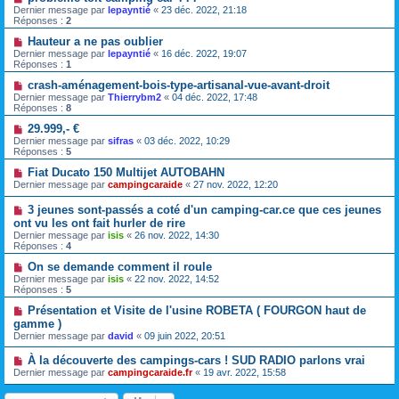
Dernier message par
lepayntié
«
23 déc. 2022, 21:18
Réponses :
2
Hauteur a ne pas oublier
Dernier message par
lepayntié
«
16 déc. 2022, 19:07
Réponses :
1
crash-aménagement-bois-type-artisanal-vue-avant-droit
Dernier message par
Thierrybm2
«
04 déc. 2022, 17:48
Réponses :
8
29.999,- €
Dernier message par
sifras
«
03 déc. 2022, 10:29
Réponses :
5
Fiat Ducato 150 Multijet AUTOBAHN
Dernier message par
campingcaraide
«
27 nov. 2022, 12:20
3 jeunes sont-passés a coté d'un camping-car.ce que ces jeunes
ont vu les ont fait hurler de rire
Dernier message par
isis
«
26 nov. 2022, 14:30
Réponses :
4
On se demande comment il roule
Dernier message par
isis
«
22 nov. 2022, 14:52
Réponses :
5
Présentation et Visite de l'usine ROBETA ( FOURGON haut de
gamme )
Dernier message par
david
«
09 juin 2022, 20:51
À la découverte des campings-cars ! SUD RADIO parlons vrai
Dernier message par
campingcaraide.fr
«
19 avr. 2022, 15:58