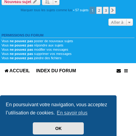
Nouveau sujet
1
2
3
Suivante
Marquer tous les sujets comme lus
• 57 sujets
Aller à
PERMISSIONS DU FORUM
Vous
ne pouvez pas
poster de nouveaux sujets
Vous
ne pouvez pas
répondre aux sujets
Vous
ne pouvez pas
modifier vos messages
Vous
ne pouvez pas
supprimer vos messages
Vous
ne pouvez pas
joindre des fichiers
ACCUEIL
INDEX DU FORUM
En poursuivant votre navigation, vous acceptez
l’utilisation de cookies.
En savoir plus
Développé par
phpBB
® Forum Software © phpBB Limited
Traduit par
phpBB-fr.com
OK
Confidentialité
|
Conditions