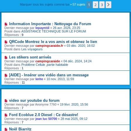
1
2
3
Suivante
Marquer tous les sujets comme lus
• 57 sujets
Annonces
Information Importante : Nettoyage du Forum
Dernier message par
lepayntié
«
26 avr. 2026, 23:25
Posté dans
ASSISTANCE TECHNIQUE SUR LE FORUM
Réponses :
9
QRCode Montrez le a vos amis et obtenez le lien
Dernier message par
campingcaraide.fr
«
03 déc. 2020, 16:02
Posté dans
Les voyageurs
Les stikers sont arrivés
Dernier message par
campingcaraide
«
04 déc. 2024, 14:24
Posté dans
Problème Cellule ,partie habitable
Réponses :
1
[AIDE] - Insérer une vidéo dans un message
Dernier message par
lerite
«
10 nov. 2013, 11:59
Réponses :
11
Sujets
video sur youtube du forum
Dernier message par
Anonyme 7760
«
19 févr. 2020, 15:56
Réponses :
7
Ford Ecoblue 2.0 Diesel : Ce désastre!
Dernier message par
jean luc 50700
«
28 mai 2025, 09:12
Réponses :
7
Noël Biarritz