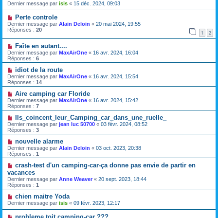
Dernier message par
isis
«
15 déc. 2024, 09:03
Perte controle
Dernier message par
Alain Deloin
«
20 mai 2024, 19:55
Réponses :
20
1
2
Faîte en autant....
Dernier message par
MaxAirOne
«
16 avr. 2024, 16:04
Réponses :
6
idiot de la route
Dernier message par
MaxAirOne
«
16 avr. 2024, 15:54
Réponses :
14
Aire camping car Floride
Dernier message par
MaxAirOne
«
16 avr. 2024, 15:42
Réponses :
7
Ils_coincent_leur_Camping_car_dans_une_ruelle_
Dernier message par
jean luc 50700
«
03 févr. 2024, 08:52
Réponses :
3
nouvelle alarme
Dernier message par
Alain Deloin
«
03 oct. 2023, 20:38
Réponses :
1
crash-test d'un camping-car-ça donne pas envie de partir en
vacances
Dernier message par
Anne Weaver
«
20 sept. 2023, 18:44
Réponses :
1
chien maitre Yoda
Dernier message par
isis
«
09 févr. 2023, 12:17
probleme toit camping-car ???