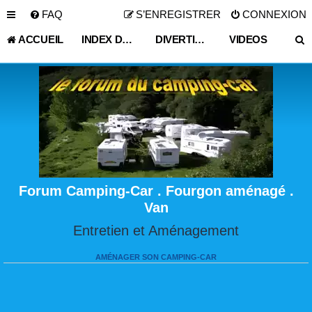
FAQ
S’ENREGISTRER
CONNEXION
ACCUEIL
INDEX DU FORUM
DIVERTIR MONDE DU LOISIR
VIDEOS
Forum Camping-Car . Fourgon aménagé .
Van
Entretien et Aménagement
AMÉNAGER SON CAMPING-CAR