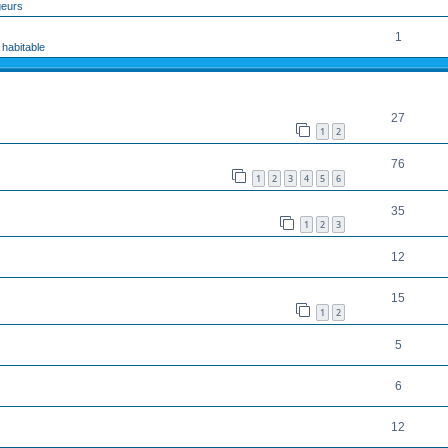
geurs
1
 habitable
RÉPONSES
27
1
2
76
1
2
3
4
5
6
35
1
2
3
12
15
1
2
5
6
12