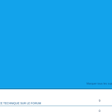
rcher
echerche avancée
Marquer tous les su
RÉPONSES
9
CE TECHNIQUE SUR LE FORUM
0