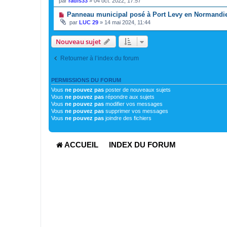
par
radis33
»
04 oct. 2022, 17:57
Panneau municipal posé à Port Levy en Normandi
par
LUC 29
»
14 mai 2024, 11:44
Nouveau sujet
Retourner à l’index du forum
PERMISSIONS DU FORUM
Vous
ne pouvez pas
poster de nouveaux sujets
Vous
ne pouvez pas
répondre aux sujets
Vous
ne pouvez pas
modifier vos messages
Vous
ne pouvez pas
supprimer vos messages
Vous
ne pouvez pas
joindre des fichiers
ACCUEIL
INDEX DU FORUM