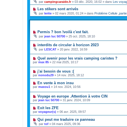
par
campingcaraide.fr
»
03 déc. 2020, 16:02
» dans
Les voya
Les stikers sont arrivés
par
lerite
»
02 mars 2020, 01:24
» dans
Problème Cellule ,partie
SUJETS
Permis ? bon !voilà c'est fait.
par
jean luc 50700
»
25 oct. 2025, 18:10
interdits de circuler à horizon 2023
par
LESCAT
»
20 janv. 2022, 16:59
Quel avenir pour les vrais camping caristes ?
par
max 85
»
22 mai 2025, 10:17
j'ai besoin de vous :(
par
nonodu29
»
14 nov. 2025, 18:12
En vente à mon insu
par
maxou1
»
14 nov. 2024, 10:56
Voyage en europe .Attention à votre CIN
par
jean luc 50700
»
31 janv. 2024, 10:09
Exit les ZFE
par
voyageur(s)
»
06 avr. 2025, 09:57
Qui peut me traduire ce panneau
par
tof
»
04 mars 2025, 09:36