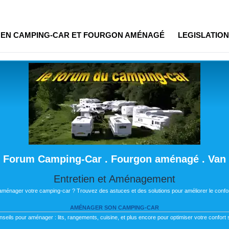
R EN CAMPING-CAR ET FOURGON AMÉNAGÉ
LEGISLATION
Forum Camping-Car . Fourgon aménagé . Van
Entretien et Aménagement
 aménager votre camping-car ? Trouvez des astuces et des solutions pour améliorer le confor
AMÉNAGER SON CAMPING-CAR
nseils pour aménager : lits, rangements, cuisine, et plus encore pour optimiser votre confort s