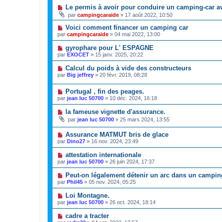
Le permis à avoir pour conduire un camping-car a
par
campingcaraide
»
17 août 2022, 10:50
Voici comment financer un camping car
par
campingcaraide
»
04 mai 2022, 13:00
gyrophare pour L' ESPAGNE
par
EXOCET
»
15 janv. 2025, 20:22
Calcul du poids à vide des constructeurs
par
Big jeffrey
»
20 févr. 2019, 08:28
Portugal , fin des peages.
par
jean luc 50700
»
10 déc. 2024, 16:18
la fameuse vignette d'assurance.
par
jean luc 50700
»
25 mars 2024, 13:55
Assurance MATMUT bris de glace
par
Dino27
»
16 nov. 2024, 23:49
attestation internationale
par
jean luc 50700
»
26 juin 2024, 17:37
Peut-on légalement détenir un arc dans un campin
par
Phil45
»
05 nov. 2024, 05:25
Loi Montagne.
par
jean luc 50700
»
26 oct. 2024, 18:14
cadre a tracter