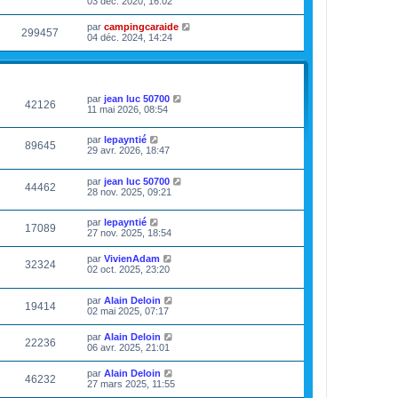
03 déc. 2020, 16:02
par
campingcaraide
299457
04 déc. 2024, 14:24
VUES
DERNIER MESSAGE
par
jean luc 50700
42126
11 mai 2026, 08:54
par
lepayntié
89645
29 avr. 2026, 18:47
par
jean luc 50700
44462
28 nov. 2025, 09:21
par
lepayntié
17089
27 nov. 2025, 18:54
par
VivienAdam
32324
02 oct. 2025, 23:20
par
Alain Deloin
19414
02 mai 2025, 07:17
par
Alain Deloin
22236
06 avr. 2025, 21:01
par
Alain Deloin
46232
27 mars 2025, 11:55