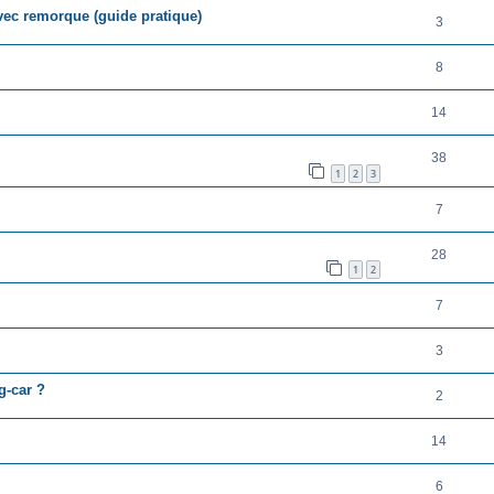
vec remorque (guide pratique)
3
8
14
38
1
2
3
7
28
1
2
7
3
g-car ?
2
14
6