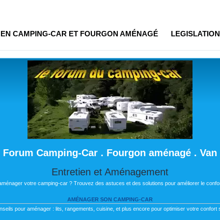
R EN CAMPING-CAR ET FOURGON AMÉNAGÉ
LEGISLATION
Forum Camping-Car . Fourgon aménagé . Van
Entretien et Aménagement
 aménager votre camping-car ? Trouvez des astuces et des solutions pour améliorer le confor
AMÉNAGER SON CAMPING-CAR
nseils pour aménager : lits, rangements, cuisine, et plus encore pour optimiser votre confort s