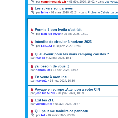
par
campingcaraide.fr
»
03 déc. 2020, 16:02
» dans
Les voya
Les stikers sont arrivés
par
lerite
»
02 mars 2020, 01:24
» dans
Problème Cellule ,partie
SUJETS
Permis ? bon !voilà c'est fait.
par
jean luc 50700
»
25 oct. 2025, 18:10
interdits de circuler à horizon 2023
par
LESCAT
»
20 janv. 2022, 16:59
Quel avenir pour les vrais camping caristes ?
par
max 85
»
22 mai 2025, 10:17
j'ai besoin de vous :(
par
nonodu29
»
14 nov. 2025, 18:12
En vente à mon insu
par
maxou1
»
14 nov. 2024, 10:56
Voyage en europe .Attention à votre CIN
par
jean luc 50700
»
31 janv. 2024, 10:09
Exit les ZFE
par
voyageur(s)
»
06 avr. 2025, 09:57
Qui peut me traduire ce panneau
par
tof
»
04 mars 2025, 09:36