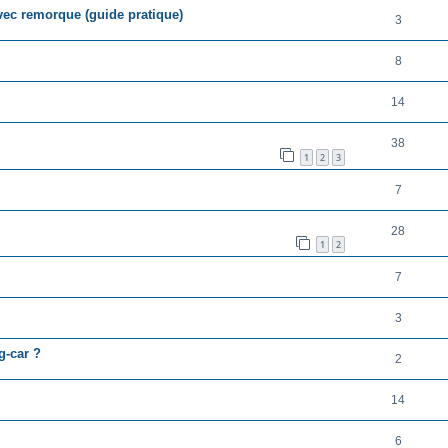
vec remorque (guide pratique)
3
8
14
38
1
2
3
7
28
1
2
7
3
g-car ?
2
14
6