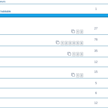
geurs
1
 habitable
RÉPONSES
27
1
2
76
1
2
3
4
5
6
35
1
2
3
12
15
1
2
5
6
12