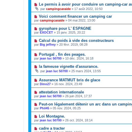
Le permis à avoir pour conduire un camping-car a
par
campingcaraide
»
17 août 2022, 10:50
Voici comment financer un camping car
par
campingcaraide
»
04 mai 2022, 13:00
gyrophare pour L' ESPAGNE
par
EXOCET
»
15 janv. 2025, 20:22
Calcul du poids à vide des constructeurs
par
Big jeffrey
»
20 févr. 2019, 08:28
Portugal , fin des peages.
par
jean luc 50700
»
10 déc. 2024, 16:18
la fameuse vignette d'assurance.
par
jean luc 50700
»
25 mars 2024, 13:55
Assurance MATMUT bris de glace
par
Dino27
»
16 nov. 2024, 23:49
attestation internationale
par
jean luc 50700
»
26 juin 2024, 17:37
Peut-on légalement détenir un arc dans un campin
par
Phil45
»
05 nov. 2024, 05:25
Loi Montagne.
par
jean luc 50700
»
26 oct. 2024, 18:14
cadre a tracter