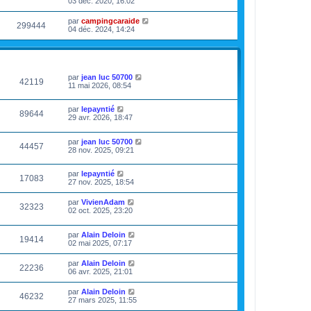
03 déc. 2020, 16:02
par
campingcaraide
299444
04 déc. 2024, 14:24
VUES
DERNIER MESSAGE
par
jean luc 50700
42119
11 mai 2026, 08:54
par
lepayntié
89644
29 avr. 2026, 18:47
par
jean luc 50700
44457
28 nov. 2025, 09:21
par
lepayntié
17083
27 nov. 2025, 18:54
par
VivienAdam
32323
02 oct. 2025, 23:20
par
Alain Deloin
19414
02 mai 2025, 07:17
par
Alain Deloin
22236
06 avr. 2025, 21:01
par
Alain Deloin
46232
27 mars 2025, 11:55