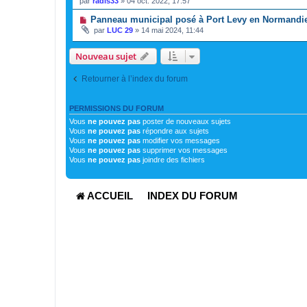
par
radis33
»
04 oct. 2022, 17:57
Panneau municipal posé à Port Levy en Normandi
par
LUC 29
»
14 mai 2024, 11:44
Nouveau sujet
Retourner à l’index du forum
PERMISSIONS DU FORUM
Vous
ne pouvez pas
poster de nouveaux sujets
Vous
ne pouvez pas
répondre aux sujets
Vous
ne pouvez pas
modifier vos messages
Vous
ne pouvez pas
supprimer vos messages
Vous
ne pouvez pas
joindre des fichiers
ACCUEIL
INDEX DU FORUM