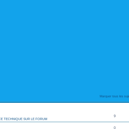
rcher
echerche avancée
Marquer tous les su
RÉPONSES
9
CE TECHNIQUE SUR LE FORUM
0