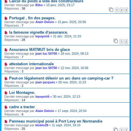
Calcul du poids à vide des constructeurs
Dernier message par
Bibo
«
15 janv. 2025, 23:17
Réponses :
38
1
2
3
Portugal , fin des peages.
Dernier message par
Alain Deloin
«
15 janv. 2025, 20:56
Réponses :
7
la fameuse vignette d'assurance.
Dernier message par
lepayntié
«
31 déc. 2024, 21:33
Réponses :
28
1
2
Assurance MATMUT bris de glace
Dernier message par
jean luc 50700
«
18 nov. 2024, 08:13
Réponses :
7
attestation internationale
Dernier message par
jean luc 50700
«
12 nov. 2024, 16:06
Réponses :
3
Peut-on légalement détenir un arc dans un camping-car ?
Dernier message par
jean-jacques
«
05 nov. 2024, 11:23
Réponses :
2
Loi Montagne.
Dernier message par
lepayntié
«
30 oct. 2024, 12:13
Réponses :
14
cadre a tracter
Dernier message par
Alain Deloin
«
17 sept. 2024, 20:54
Réponses :
6
Panneau municipal posé à Port Levy en Normandie
Dernier message par
kloklo28
«
11 sept. 2024, 18:15
Réponses :
25
1
2