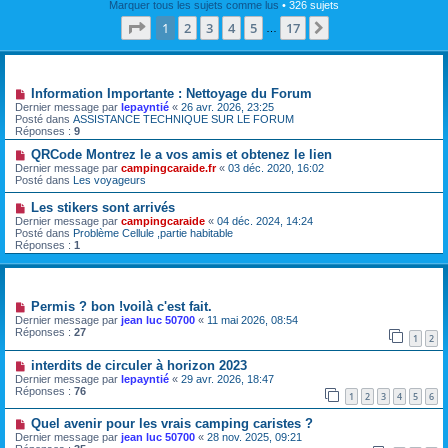
Marquer tous les sujets comme lus
• 326 sujets
Page
1
sur
17
1
2
3
4
5
17
Suivante
…
Annonces
Information Importante : Nettoyage du Forum
Dernier message par
lepayntié
«
26 avr. 2026, 23:25
Posté dans
ASSISTANCE TECHNIQUE SUR LE FORUM
Réponses :
9
QRCode Montrez le a vos amis et obtenez le lien
Dernier message par
campingcaraide.fr
«
03 déc. 2020, 16:02
Posté dans
Les voyageurs
Les stikers sont arrivés
Dernier message par
campingcaraide
«
04 déc. 2024, 14:24
Posté dans
Problème Cellule ,partie habitable
Réponses :
1
Sujets
Permis ? bon !voilà c'est fait.
Dernier message par
jean luc 50700
«
11 mai 2026, 08:54
Réponses :
27
1
2
interdits de circuler à horizon 2023
Dernier message par
lepayntié
«
29 avr. 2026, 18:47
Réponses :
76
1
2
3
4
5
6
Quel avenir pour les vrais camping caristes ?
Dernier message par
jean luc 50700
«
28 nov. 2025, 09:21