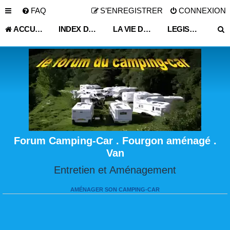
FAQ
S’ENREGISTRER
CONNEXION
ACCUEIL
INDEX DU FORUM
LA VIE DU VOYAGEUR EN CAMPING-CAR ET FOURGON AMÉNAGÉ
LEGISLATION
Forum Camping-Car . Fourgon aménagé .
Van
Entretien et Aménagement
AMÉNAGER SON CAMPING-CAR