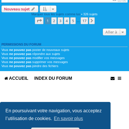
Nouveau sujet
Marquer tous les sujets comme lus
• 326 sujets
Page
1
sur
17
1
2
3
4
5
17
Suivante
…
Aller à
PERMISSIONS DU FORUM
Vous
ne pouvez pas
poster de nouveaux sujets
Vous
ne pouvez pas
répondre aux sujets
Vous
ne pouvez pas
modifier vos messages
Vous
ne pouvez pas
supprimer vos messages
Vous
ne pouvez pas
joindre des fichiers
ACCUEIL
INDEX DU FORUM
En poursuivant votre navigation, vous acceptez
l’utilisation de cookies.
En savoir plus
Développé par
phpBB
® Forum Software © phpBB Limited
Traduit par
phpBB-fr.com