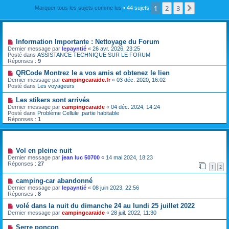
1
2
3
Suivante
Marquer tous les sujets comme lus
• 44 sujets
Annonces
Information Importante : Nettoyage du Forum
Dernier message par
lepayntié
«
26 avr. 2026, 23:25
Posté dans
ASSISTANCE TECHNIQUE SUR LE FORUM
Réponses :
9
QRCode Montrez le a vos amis et obtenez le lien
Dernier message par
campingcaraide.fr
«
03 déc. 2020, 16:02
Posté dans
Les voyageurs
Les stikers sont arrivés
Dernier message par
campingcaraide
«
04 déc. 2024, 14:24
Posté dans
Problème Cellule ,partie habitable
Réponses :
1
Sujets
Vol en pleine nuit
Dernier message par
jean luc 50700
«
14 mai 2024, 18:23
Réponses :
27
1
2
camping-car abandonné
Dernier message par
lepayntié
«
08 juin 2023, 22:56
Réponses :
8
volé dans la nuit du dimanche 24 au lundi 25 juillet 2022
Dernier message par
campingcaraide
«
28 juil. 2022, 11:30
Serre poncon