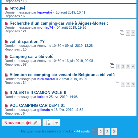
Réponses :
13
retrouvé
Dernier message par
lepayntié
«
10 août 2019, 10:41
Réponses :
6
Recherche d’un camping-car volé à Aigues-Mortes :
Dernier message par
monjac74
«
04 août 2019, 19:26
Réponses :
21
1
2
vol, disparition ??
Dernier message par
Anonyme 10430
«
09 juil. 2019, 13:28
Réponses :
10
Camping-car a été volé
Dernier message par
Anonyme 10430
«
13 juin 2019, 09:08
Réponses :
57
1
2
3
4
Attention ce camping car venant de Belgique a été volé
Dernier message par
bleusideral
«
20 mai 2019, 08:29
Réponses :
34
1
2
3
!! ALERTE !! CAMION VOLÉ !!
Dernier message par
lerite
«
25 avr. 2019, 14:08
VOL CAMPING CAR DEPT 01
Dernier message par
gillesdu
«
13 févr. 2019, 11:52
Réponses :
6
Nouveau sujet
1
2
3
Suivante
Marquer tous les sujets comme lus
• 44 sujets