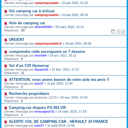
Dernier message par
campingcaraide
«
10 juin 2022, 01:03
Vol camping car à milizac
Dernier message par
campingcaraide
«
10 juin 2022, 00:34
Vols de camping car
Dernier message par
andre06300
«
18 mars 2022, 15:13
Réponses :
20
1
2
URGENT
Dernier message par
campingcaraide.fr
«
16 juin 2021, 00:30
comprendre cette escroquerie en 7 dessins
Dernier message par
denis64
«
19 avr. 2021, 18:12
Réponses :
5
Vol d'un C25 Hymercar
Dernier message par
lepayntié
«
12 févr. 2021, 17:27
Réponses :
11
ATTENTION, nous avons besoin de votre aide les amis !!
Dernier message par
jojo27
«
11 juil. 2020, 12:44
Réponses :
2
Recherche propriétaire
Dernier message par
Anonyme 12270
«
15 nov. 2019, 17:44
Réponses :
5
Camping-car disparu FG-561-VR
Dernier message par
levoyageur31
«
16 sept. 2019, 17:19
Réponses :
1
ALERTE VOL DE CAMPING CAR - HERAULT 34 FRANCE
Dernier message par
jojo27
«
31 août 2019, 12:58