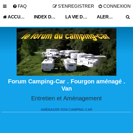
FAQ
S’ENREGISTRER
CONNEXION
ACCUEIL
INDEX DU FORUM
LA VIE DU VOYAGEUR EN CAMPING-CAR ET FOURGON AMÉNAGÉ
ALERTE VOL MAISON ITINÉRANTE
Forum Camping-Car . Fourgon aménagé .
Van
Entretien et Aménagement
AMÉNAGER SON CAMPING-CAR