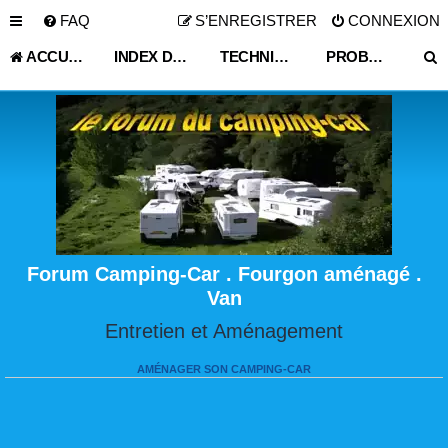
FAQ
S’ENREGISTRER
CONNEXION
ACCUEIL
INDEX DU FORUM
TECHNIQUE VIE PRATIQUE
PROBLÈME PORTEUR,CHASSIS,CABINE
Forum Camping-Car . Fourgon aménagé .
Van
Entretien et Aménagement
AMÉNAGER SON CAMPING-CAR