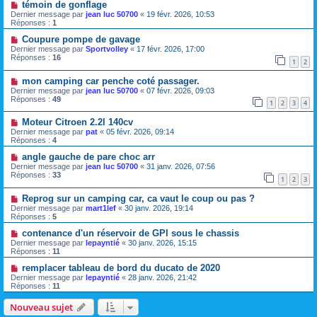
témoin de gonflage
Dernier message par
jean luc 50700
«
19 févr. 2026, 10:53
Réponses :
1
Coupure pompe de gavage
Dernier message par
Sportvolley
«
17 févr. 2026, 17:00
Réponses :
16
1
2
mon camping car penche coté passager.
Dernier message par
jean luc 50700
«
07 févr. 2026, 09:03
Réponses :
49
1
2
3
4
Moteur Citroen 2.2l 140cv
Dernier message par
pat
«
05 févr. 2026, 09:14
Réponses :
4
angle gauche de pare choc arr
Dernier message par
jean luc 50700
«
31 janv. 2026, 07:56
Réponses :
33
1
2
3
Reprog sur un camping car, ca vaut le coup ou pas ?
Dernier message par
mart1lef
«
30 janv. 2026, 19:14
Réponses :
5
contenance d'un réservoir de GPl sous le chassis
Dernier message par
lepayntié
«
30 janv. 2026, 15:15
Réponses :
11
remplacer tableau de bord du ducato de 2020
Dernier message par
lepayntié
«
28 janv. 2026, 21:42
Réponses :
11
Nouveau sujet