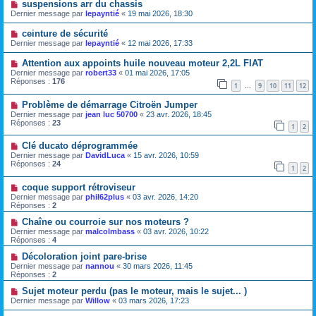
suspensions arr du chassis
Dernier message par
lepayntié
«
19 mai 2026, 18:30
ceinture de sécurité
Dernier message par
lepayntié
«
12 mai 2026, 17:33
Attention aux appoints huile nouveau moteur 2,2L FIAT
Dernier message par
robert33
«
01 mai 2026, 17:05
Réponses :
176
1
9
10
11
12
…
Problème de démarrage Citroën Jumper
Dernier message par
jean luc 50700
«
23 avr. 2026, 18:45
Réponses :
23
1
2
Clé ducato déprogrammée
Dernier message par
DavidLuca
«
15 avr. 2026, 10:59
Réponses :
24
1
2
coque support rétroviseur
Dernier message par
phil62plus
«
03 avr. 2026, 14:20
Réponses :
2
Chaîne ou courroie sur nos moteurs ?
Dernier message par
malcolmbass
«
03 avr. 2026, 10:22
Réponses :
4
Décoloration joint pare-brise
Dernier message par
nannou
«
30 mars 2026, 11:45
Réponses :
2
Sujet moteur perdu (pas le moteur, mais le sujet... )
Dernier message par
Willow
«
03 mars 2026, 17:23