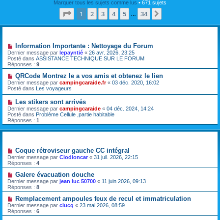
Marquer tous les sujets comme lus
• 671 sujets
Page
1
sur
34
1
2
3
4
5
34
Suivante
…
Annonces
Information Importante : Nettoyage du Forum
Dernier message par
lepayntié
«
26 avr. 2026, 23:25
Posté dans
ASSISTANCE TECHNIQUE SUR LE FORUM
Réponses :
9
QRCode Montrez le a vos amis et obtenez le lien
Dernier message par
campingcaraide.fr
«
03 déc. 2020, 16:02
Posté dans
Les voyageurs
Les stikers sont arrivés
Dernier message par
campingcaraide
«
04 déc. 2024, 14:24
Posté dans
Problème Cellule ,partie habitable
Réponses :
1
Sujets
Coque rétroviseur gauche CC intégral
Dernier message par
Clodioncar
«
31 juil. 2026, 22:15
Réponses :
4
Galere évacuation douche
Dernier message par
jean luc 50700
«
11 juin 2026, 09:13
Réponses :
8
Remplacement ampoules feux de recul et immatriculation
Dernier message par
clucq
«
23 mai 2026, 08:59
Réponses :
6