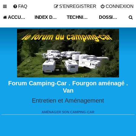
FAQ
S’ENREGISTRER
CONNEXION
ACCUEIL
INDEX DU FORUM
TECHNIQUE VIE PRATIQUE
DOSSIER TELECHARGEABLE VEHICULE LOISIR
Forum Camping-Car . Fourgon aménagé .
Van
Entretien et Aménagement
AMÉNAGER SON CAMPING-CAR