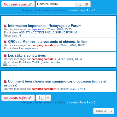
Rechercher
Recherche avanc
Nouveau sujet
Marquer tous les sujets comme lus
• 1 sujet • Page
1
sur
1
Annonces
Information Importante : Nettoyage du Forum
Dernier message par
lepayntié
«
26 avr. 2026, 23:25
Posté dans
ASSISTANCE TECHNIQUE SUR LE FORUM
Réponses :
9
QRCode Montrez le a vos amis et obtenez le lien
Dernier message par
campingcaraide.fr
«
03 déc. 2020, 16:02
Posté dans
Les voyageurs
Les stikers sont arrivés
Dernier message par
campingcaraide
«
04 déc. 2024, 14:24
Posté dans
Problème Cellule ,partie habitable
Réponses :
1
Sujets
Comment bien choisir son camping car d’occasion (guide et
astuces)
Dernier message par
campingcaraide.fr
«
09 janv. 2022, 17:54
Nouveau sujet
Marquer tous les sujets comme lus
• 1 sujet • Page
1
sur
1
Aller à