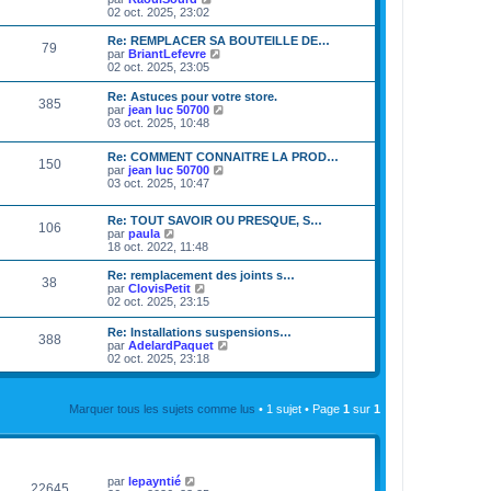
e
o
02 oct. 2025, 23:02
d
i
e
r
Re: REMPLACER SA BOUTEILLE DE…
79
r
l
V
par
BriantLefevre
n
e
o
02 oct. 2025, 23:05
i
d
i
e
e
r
Re: Astuces pour votre store.
r
385
r
l
V
par
jean luc 50700
m
n
e
o
03 oct. 2025, 10:48
e
i
d
i
s
e
e
r
s
r
Re: COMMENT CONNAITRE LA PROD…
r
l
150
a
m
V
par
jean luc 50700
n
e
g
e
o
03 oct. 2025, 10:47
i
d
e
s
i
e
e
s
r
r
r
Re: TOUT SAVOIR OU PRESQUE, S…
a
l
m
106
n
V
par
paula
g
e
e
i
o
18 oct. 2022, 11:48
e
d
s
e
i
e
s
r
r
r
Re: remplacement des joints s…
a
m
38
l
V
n
par
ClovisPetit
g
e
e
o
i
02 oct. 2025, 23:15
e
s
d
i
e
s
e
r
r
Re: Installations suspensions…
a
r
388
l
m
V
par
AdelardPaquet
g
n
e
e
o
02 oct. 2025, 23:18
e
i
d
s
i
e
e
s
r
r
r
a
l
m
n
g
Marquer tous les sujets comme lus
• 1 sujet • Page
1
sur
1
e
e
i
e
d
s
e
e
s
r
r
VUES
DERNIER MESSAGE
a
m
n
g
e
i
par
lepayntié
e
s
22645
e