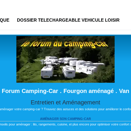
IQUE
DOSSIER TELECHARGEABLE VEHICULE LOISIR
Forum Camping-Car . Fourgon aménagé . Van
Entretien et Aménagement
 aménager votre camping-car ? Trouvez des astuces et des solutions pour améliorer le confor
AMÉNAGER SON CAMPING-CAR
nseils pour aménager : lits, rangements, cuisine, et plus encore pour optimiser votre confort s