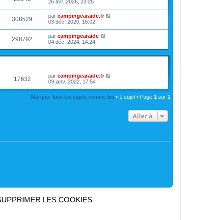
26 avr. 2026, 23:25
s
r
a
m
g
par
campingcaraide.fr
e
308529
e
03 déc. 2020, 16:02
s
s
a
par
campingcaraide
298792
g
04 déc. 2024, 14:24
e
VUES
DERNIER MESSAGE
par
campingcaraide.fr
17632
09 janv. 2022, 17:54
Marquer tous les sujets comme lus
• 1 sujet • Page
1
sur
1
Aller à
SUPPRIMER LES COOKIES
Heures au format
UTC+02:00