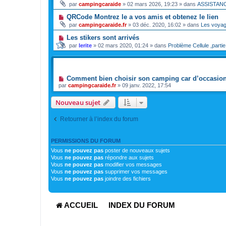
par
campingcaraide
»
02 mars 2026, 19:23
» dans
ASSISTAN
QRCode Montrez le a vos amis et obtenez le lien
par
campingcaraide.fr
»
03 déc. 2020, 16:02
» dans
Les voya
Les stikers sont arrivés
par
lerite
»
02 mars 2020, 01:24
» dans
Problème Cellule ,partie
SUJETS
Comment bien choisir son camping car d’occasion 
par
campingcaraide.fr
»
09 janv. 2022, 17:54
Nouveau sujet
Retourner à l’index du forum
PERMISSIONS DU FORUM
Vous
ne pouvez pas
poster de nouveaux sujets
Vous
ne pouvez pas
répondre aux sujets
Vous
ne pouvez pas
modifier vos messages
Vous
ne pouvez pas
supprimer vos messages
Vous
ne pouvez pas
joindre des fichiers
ACCUEIL
INDEX DU FORUM