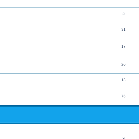
5
31
17
20
13
76
rcher
echerche avancée
RÉPONSES
9