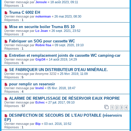
Dernier message par
Jeroule
«
18 août 2023, 09:11
Réponses :
1
Truma C 6002 EH
Dernier message par
nokerman
«
26 mai 2023, 08:30
Réponses :
1
Mise en securite boiler Truma BS 10
Dernier message par
Lo Joan
«
26 sept. 2021, 23:52
Réponses :
2
Fabriquer un SOG pour cassette WC
Dernier message par
Robre fisa
«
09 sept. 2020, 19:10
Réponses :
1
Entretien et remplacement joints de cassette WC camping-car
Dernier message par
Gigi34
«
14 août 2019, 14:29
Réponses :
6
SE FABRIQUER UN DISTRIBUTEUR D'EAU MINÉRALE.
Dernier message par
Anonyme 3232
«
25 févr. 2019, 11:09
Réponses :
5
pour remplir un reservoir
Dernier message par
Invité
«
05 févr. 2018, 18:47
Réponses :
4
ALARME DE REMPLISSAGE DE RÉSERVOIR EAUX PROPRE
Dernier message par
Echec
«
27 juil. 2017, 09:10
Réponses :
57
1
2
3
4
DESINFECTION DE SECOURS DE L'EAU POTABLE (réservoirs
EP)
Dernier message par
Bip
«
03 oct. 2016, 10:52
Réponses :
1