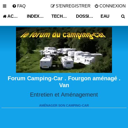
FAQ
S’ENREGISTRER
CONNEXION
ACCUEIL
INDEX DU FORUM
TECHNIQUE VIE PRATIQUE
DOSSIER TELECHARGEABLE VEHICULE LOISIR
EAU
Forum Camping-Car . Fourgon aménagé .
Van
Entretien et Aménagement
AMÉNAGER SON CAMPING-CAR