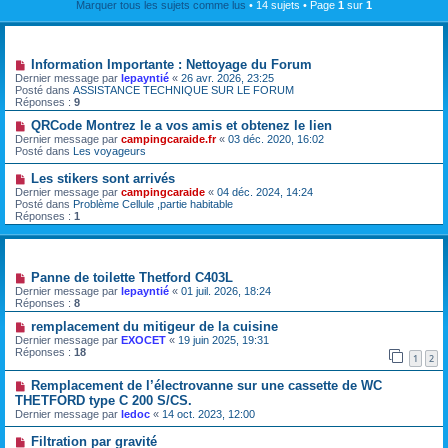
Marquer tous les sujets comme lus
• 14 sujets • Page
1
sur
1
Annonces
Information Importante : Nettoyage du Forum
Dernier message par
lepayntié
«
26 avr. 2026, 23:25
Posté dans
ASSISTANCE TECHNIQUE SUR LE FORUM
Réponses :
9
QRCode Montrez le a vos amis et obtenez le lien
Dernier message par
campingcaraide.fr
«
03 déc. 2020, 16:02
Posté dans
Les voyageurs
Les stikers sont arrivés
Dernier message par
campingcaraide
«
04 déc. 2024, 14:24
Posté dans
Problème Cellule ,partie habitable
Réponses :
1
Sujets
Panne de toilette Thetford C403L
Dernier message par
lepayntié
«
01 juil. 2026, 18:24
Réponses :
8
remplacement du mitigeur de la cuisine
Dernier message par
EXOCET
«
19 juin 2025, 19:31
Réponses :
18
1
2
Remplacement de l’électrovanne sur une cassette de WC
THETFORD type C 200 S/CS.
Dernier message par
ledoc
«
14 oct. 2023, 12:00
Filtration par gravité