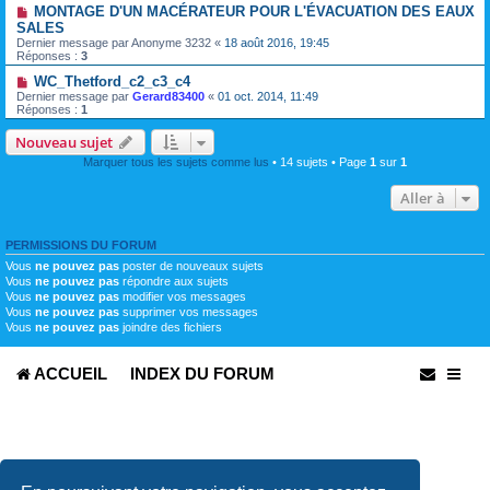
MONTAGE D'UN MACÉRATEUR POUR L'ÉVACUATION DES EAUX
SALES
Dernier message par
Anonyme 3232
«
18 août 2016, 19:45
Réponses :
3
WC_Thetford_c2_c3_c4
Dernier message par
Gerard83400
«
01 oct. 2014, 11:49
Réponses :
1
Nouveau sujet
Marquer tous les sujets comme lus
• 14 sujets • Page
1
sur
1
Aller à
PERMISSIONS DU FORUM
Vous
ne pouvez pas
poster de nouveaux sujets
Vous
ne pouvez pas
répondre aux sujets
Vous
ne pouvez pas
modifier vos messages
Vous
ne pouvez pas
supprimer vos messages
Vous
ne pouvez pas
joindre des fichiers
ACCUEIL
INDEX DU FORUM