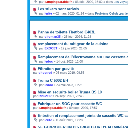
par
campingcaraide.fr
»
03 déc. 2020, 16:02
» dans
Les voya
Les stikers sont arrivés
par
lerite
»
02 mars 2020, 01:24
» dans
Problème Cellule ,partie
SUJETS
Panne de toilette Thetford C403L
par
giroman35
»
25 févr. 2024, 11:28
remplacement du mitigeur de la cuisine
par
EXOCET
»
12 juin 2025, 21:05
Remplacement de l’électrovanne sur une cassett
par
ledoc
»
14 oct. 2023, 12:00
Filtration par gravité
par
ghostred
»
05 mars 2019, 09:56
Truma C 6002 EH
par
ledoc
»
23 mai 2023, 11:26
Mise en securite boiler Truma BS 10
par
Ric62117
»
24 sept. 2021, 22:46
Fabriquer un SOG pour cassette WC
par
campingcaraide.fr
»
09 sept. 2020, 17:57
Entretien et remplacement joints de cassette WC 
par
lerite
»
11 août 2019, 17:28
SE FABRIQUER UN DISTRIBUTEUR D'EAU MINÉRA