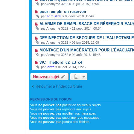
par
Anonyme 3232
»
06 juil. 2015, 00:54
pour remplir un reservoir
par
admistral
»
05 févr. 2018, 15:49
ALARME DE REMPLISSAGE DE RÉSERVOIR EAU
par
Anonyme 3232
»
21 sept. 2014, 00:34
DESINFECTION DE SECOURS DE L'EAU POTABLE (
par
Anonyme 3232
»
06 juin 2015, 12:09
MONTAGE D'UN MACÉRATEUR POUR L'ÉVACUATI
par
Anonyme 3232
»
04 août 2016, 15:46
WC_Thetford_c2_c3_c4
par
lerite
»
01 oct. 2014, 11:25
Nouveau sujet
Retourner à l’index du forum
PERMISSIONS DU FORUM
Vous
ne pouvez pas
poster de nouveaux sujets
Vous
ne pouvez pas
répondre aux sujets
Vous
ne pouvez pas
modifier vos messages
Vous
ne pouvez pas
supprimer vos messages
Vous
ne pouvez pas
joindre des fichiers