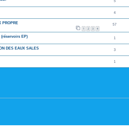
5
4
X PROPRE
57
1
2
3
4
réservoirs EP)
1
ON DES EAUX SALES
3
1