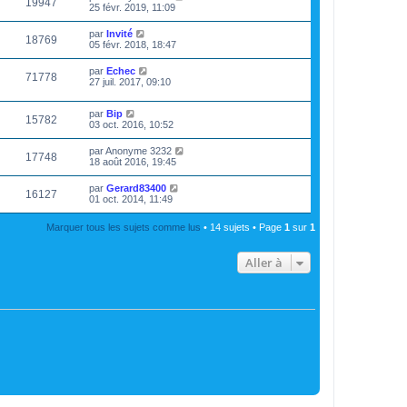
19947
25 févr. 2019, 11:09
par
Invité
18769
05 févr. 2018, 18:47
par
Echec
71778
27 juil. 2017, 09:10
par
Bip
15782
03 oct. 2016, 10:52
par
Anonyme 3232
17748
18 août 2016, 19:45
par
Gerard83400
16127
01 oct. 2014, 11:49
Marquer tous les sujets comme lus
• 14 sujets • Page
1
sur
1
Aller à