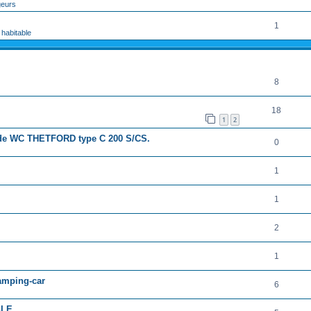
geurs
1
 habitable
RÉPONSES
8
18
1
2
e de WC THETFORD type C 200 S/CS.
0
1
1
2
1
camping-car
6
LE.