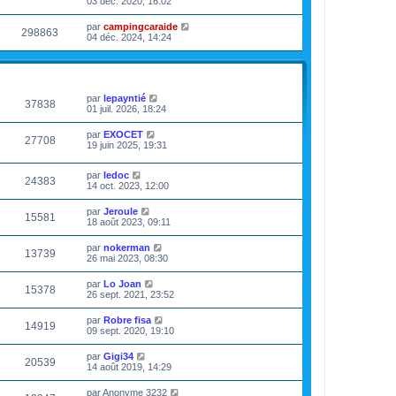
03 déc. 2020, 16:02
par
campingcaraide
298863
04 déc. 2024, 14:24
VUES
DERNIER MESSAGE
par
lepayntié
37838
01 juil. 2026, 18:24
par
EXOCET
27708
19 juin 2025, 19:31
par
ledoc
24383
14 oct. 2023, 12:00
par
Jeroule
15581
18 août 2023, 09:11
par
nokerman
13739
26 mai 2023, 08:30
par
Lo Joan
15378
26 sept. 2021, 23:52
par
Robre fisa
14919
09 sept. 2020, 19:10
par
Gigi34
20539
14 août 2019, 14:29
par
Anonyme 3232