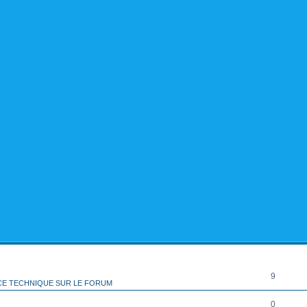
rcher
echerche avancée
RÉPONSES
9
CE TECHNIQUE SUR LE FORUM
0