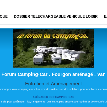
IQUE
DOSSIER TELECHARGEABLE VEHICULE LOISIR
E
Forum Camping-Car . Fourgon aménagé . Van
Entretien et Aménagement
 aménager votre camping-car ? Trouvez des astuces et des solutions pour améliorer le confor
AMÉNAGER SON CAMPING-CAR
nseils pour aménager : lits, rangements, cuisine, et plus encore pour optimiser votre confort s