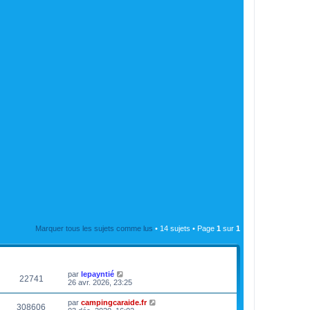
Marquer tous les sujets comme lus
• 14 sujets • Page
1
sur
1
VUES
DERNIER MESSAGE
par
lepayntié
22741
26 avr. 2026, 23:25
par
campingcaraide.fr
308606