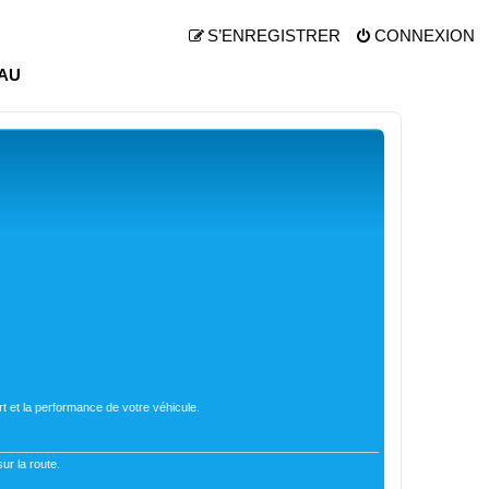
S’ENREGISTRER
CONNEXION
AU
t et la performance de votre véhicule.
ur la route.