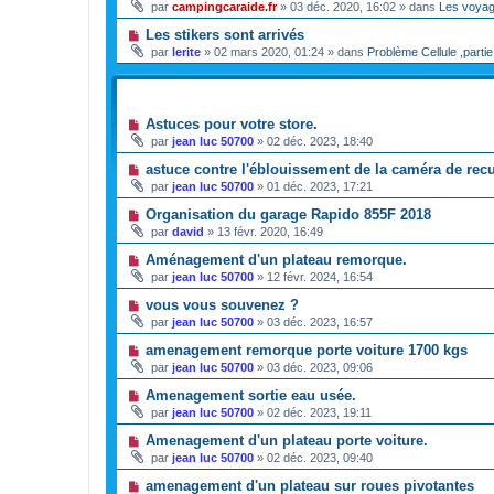
par
campingcaraide.fr
»
03 déc. 2020, 16:02
» dans
Les voya
Les stikers sont arrivés
par
lerite
»
02 mars 2020, 01:24
» dans
Problème Cellule ,partie
SUJETS
Astuces pour votre store.
par
jean luc 50700
»
02 déc. 2023, 18:40
astuce contre l'éblouissement de la caméra de recu
par
jean luc 50700
»
01 déc. 2023, 17:21
Organisation du garage Rapido 855F 2018
par
david
»
13 févr. 2020, 16:49
Aménagement d'un plateau remorque.
par
jean luc 50700
»
12 févr. 2024, 16:54
vous vous souvenez ?
par
jean luc 50700
»
03 déc. 2023, 16:57
amenagement remorque porte voiture 1700 kgs
par
jean luc 50700
»
03 déc. 2023, 09:06
Amenagement sortie eau usée.
par
jean luc 50700
»
02 déc. 2023, 19:11
Amenagement d'un plateau porte voiture.
par
jean luc 50700
»
02 déc. 2023, 09:40
amenagement d'un plateau sur roues pivotantes