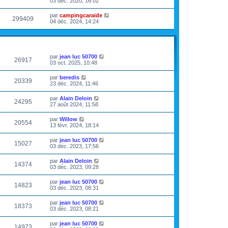
03 déc. 2020, 16:02
par
campingcaraide
299409
04 déc. 2024, 14:24
VUES
DERNIER MESSAGE
par
jean luc 50700
26917
03 oct. 2025, 10:48
par
beredis
20339
23 déc. 2024, 11:46
par
Alain Deloin
24295
27 août 2024, 11:58
par
Willow
20554
13 févr. 2024, 18:14
par
jean luc 50700
15027
03 déc. 2023, 17:56
par
Alain Deloin
14374
03 déc. 2023, 09:28
par
jean luc 50700
14823
03 déc. 2023, 08:31
par
jean luc 50700
18373
03 déc. 2023, 08:21
par
jean luc 50700
14973