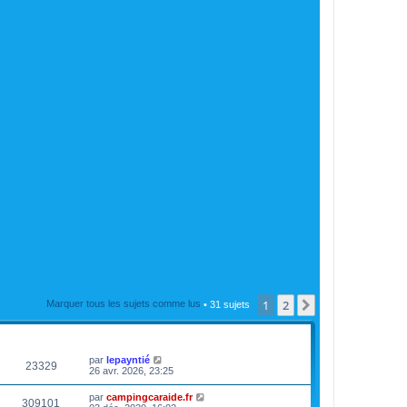
1
2
Suivante
Marquer tous les sujets comme lus
• 31 sujets
VUES
DERNIER MESSAGE
par
lepayntié
23329
26 avr. 2026, 23:25
par
campingcaraide.fr
309101