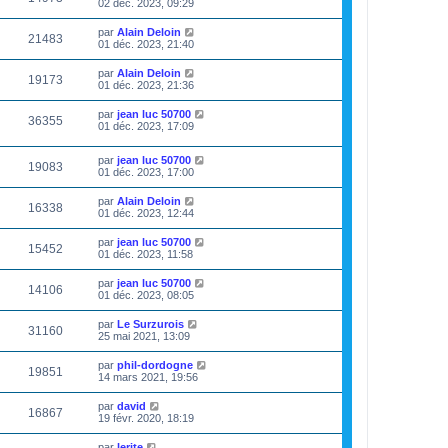
02 déc. 2023, 09:29
par
Alain Deloin
21483
01 déc. 2023, 21:40
par
Alain Deloin
19173
01 déc. 2023, 21:36
par
jean luc 50700
36355
01 déc. 2023, 17:09
par
jean luc 50700
19083
01 déc. 2023, 17:00
par
Alain Deloin
16338
01 déc. 2023, 12:44
par
jean luc 50700
15452
01 déc. 2023, 11:58
par
jean luc 50700
14106
01 déc. 2023, 08:05
par
Le Surzurois
31160
25 mai 2021, 13:09
par
phil-dordogne
19851
14 mars 2021, 19:56
par
david
16867
19 févr. 2020, 18:19
par
lerite