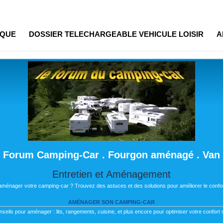
IQUE
DOSSIER TELECHARGEABLE VEHICULE LOISIR
A
Forum Camping-Car . Fourgon aménagé . Van
Entretien et Aménagement
 aménager votre camping-car ? Trouvez des astuces et des solutions pour améliorer le confor
AMÉNAGER SON CAMPING-CAR
nseils pour aménager : lits, rangements, cuisine, et plus encore pour optimiser votre confort s