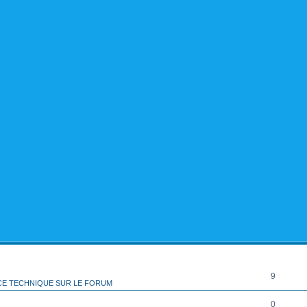
rcher
echerche avancée
RÉPONSES
9
CE TECHNIQUE SUR LE FORUM
0