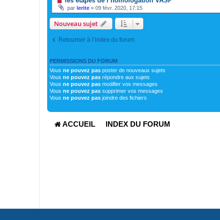
les étapes de l’homologation VASP
par
lerite
»
09 févr. 2020, 17:15
Nouveau sujet
Retourner à l’index du forum
PERMISSIONS DU FORUM
Vous
ne pouvez pas
poster de nouveaux sujets
Vous
ne pouvez pas
répondre aux sujets
Vous
ne pouvez pas
modifier vos messages
Vous
ne pouvez pas
supprimer vos messages
Vous
ne pouvez pas
joindre des fichiers
ACCUEIL
INDEX DU FORUM