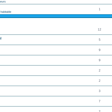
geurs
1
 habitable
RÉPONSES
12
l
5
9
9
2
2
3
7
2