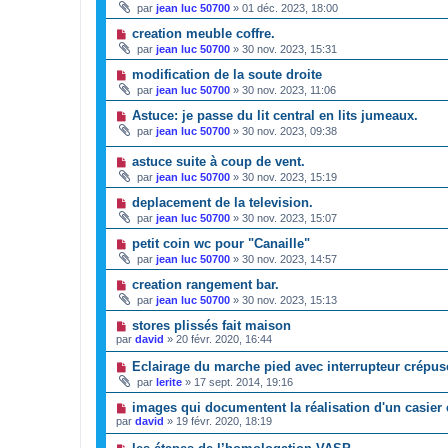
par
jean luc 50700
»
01 déc. 2023, 18:00
creation meuble coffre.
par
jean luc 50700
»
30 nov. 2023, 15:31
modification de la soute droite
par
jean luc 50700
»
30 nov. 2023, 11:06
Astuce: je passe du lit central en lits jumeaux.
par
jean luc 50700
»
30 nov. 2023, 09:38
astuce suite à coup de vent.
par
jean luc 50700
»
30 nov. 2023, 15:19
deplacement de la television.
par
jean luc 50700
»
30 nov. 2023, 15:07
petit coin wc pour "Canaille"
par
jean luc 50700
»
30 nov. 2023, 14:57
creation rangement bar.
par
jean luc 50700
»
30 nov. 2023, 15:13
stores plissés fait maison
par
david
»
20 févr. 2020, 16:44
Eclairage du marche pied avec interrupteur crépus
par
lerite
»
17 sept. 2014, 19:16
images qui documentent la réalisation d'un casier
par
david
»
19 févr. 2020, 18:19