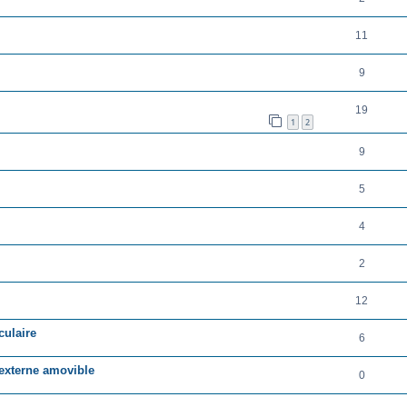
11
9
19
1
2
9
5
4
2
12
culaire
6
 externe amovible
0