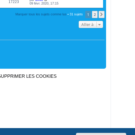
17223
09 févr. 2020, 17:15
1
2
Suivante
Marquer tous les sujets comme lus
• 31 sujets
Aller à
SUPPRIMER LES COOKIES
Heures au format
UTC+02:00